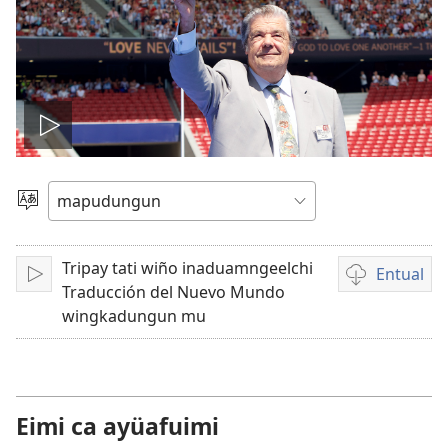
Amulcünungepe
ti
Dullial
quehun
video
Tripay tati wiño inaduamngeelchi
Entual
Amulcünungeal
Chumngechi
Traducción del Nuevo Mundo
entual
wingkadungun mu
video
Eimi ca ayüafuimi