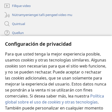
pestaña
Fillque video
mu)
Nütramyeniengei tañi pengeel video mu
Quintual
Quellun
Configuración de privacidad
Tami quelluntucuquem plata mu
(peafiel
quiñe
Para que usted tenga la mejor experiencia posible,
hue
INTERNET MÜLEYECHI LIFRU Watchtower™
usamos
cookies
y otras tecnologías similares. Algunas
(peafiel
pestaña
cookies
son necesarias para que el sitio web funcione,
quiñe
mu)
®
JW Hub
hue
y no se pueden rechazar. Puede aceptar o rechazar
(peafiel
pestaña
quiñe
las
cookies
adicionales, que se usan solamente para
mu)
®
JW Library
hue
mejorar la experiencia del usuario. Estos datos nunca
pestaña
se pondrán a la venta ni se utilizarán con fines
mu)
comerciales. Si desea saber más, lea nuestra
Política
global sobre el uso de
cookies
y otras tecnologías
.
Copyright
© 2026 Watch Tower Bible and Tract Society of Pennsylvania.
También puede personalizar en cualquier momento