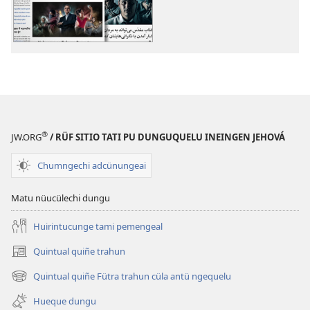
papel
Caquelu
quimeltun
®
JW.ORG
/ RÜF SITIO TATI PU DUNGUQUELU INEINGEN JEHOVÁ
Chumngechi adcünungeai
Matu nüucülechi dungu
Huirintucunge tami pemengeal
Quintual quiñe trahun
(peafiel
quiñe
Quintual quiñe Fütra trahun cüla antü ngequelu
(peafiel
hue
quiñe
pestaña
Hueque dungu
hue
mu)