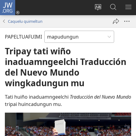
JW.ORG
Tami
conal
Quintunge
Quintual
PE
(peafiel
caque
JW.ORG 
ME
Caquelu quimeltun
quiñe
quewun
hue
PAPELTUAFUIMI
pestaña
mu)
Tripay tati wiño
inaduamngeelchi Traducción
del Nuevo Mundo
wingkadungun mu
Tati huiño inaduamngeelchi
Traducción del Nuevo Mundo
tripai huincadungun mu.