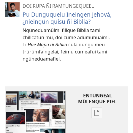
DOI RUPA ÑI RAMTUNGEQUEEL
Pu Dunguquelu Ineingen Jehová,
¿nieingün quisu ñi Biblia?
Ngüneduamülmi fillque Biblia tami
chillcatun mu, doi cüme adümuhuaimi.
Ti
Hue Mapu ñi Biblia
cüla dungu meu
trürümfalngelai, feimu cümeafui tami
ngüneduamafiel.
ENTUNGEAL
MÜLENQUE PIEL
Chumngechi
entual
fillque