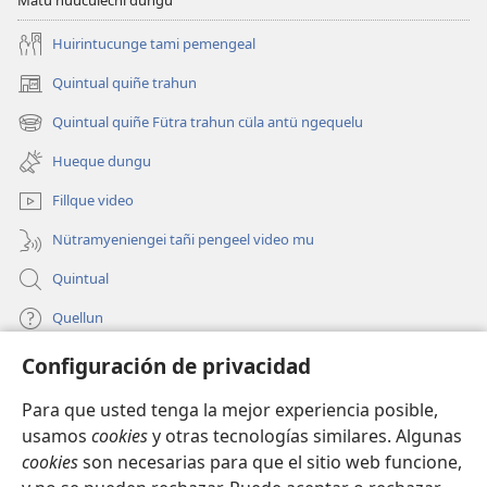
Huirintucunge tami pemengeal
Quintual quiñe trahun
(peafiel
quiñe
Quintual quiñe Fütra trahun cüla antü ngequelu
(peafiel
hue
quiñe
pestaña
Hueque dungu
hue
mu)
pestaña
Fillque video
mu)
Nütramyeniengei tañi pengeel video mu
Quintual
Quellun
Configuración de privacidad
Tami quelluntucuquem plata mu
(peafiel
quiñe
Para que usted tenga la mejor experiencia posible,
hue
INTERNET MÜLEYECHI LIFRU Watchtower™
usamos
cookies
y otras tecnologías similares. Algunas
(peafiel
pestaña
cookies
son necesarias para que el sitio web funcione,
quiñe
mu)
®
JW Hub
hue