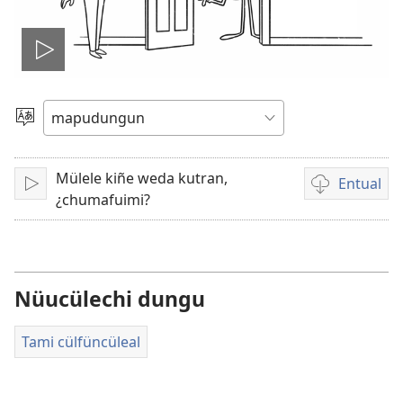
Amulcünungepe
ti
Dullial
quehun
video
Mülele kiñe weda kutran,
Entual
Amulcünungeal
Chumngechi
¿chumafuimi?
entual
video
Nüucülechi dungu
Tami cülfüncüleal