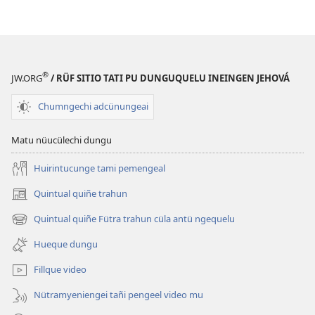
Julio 2014
®
JW.ORG
/ RÜF SITIO TATI PU DUNGUQUELU INEINGEN JEHOVÁ
Chumngechi adcünungeai
Matu nüucülechi dungu
Huirintucunge tami pemengeal
Quintual quiñe trahun
(peafiel
quiñe
Quintual quiñe Fütra trahun cüla antü ngequelu
(peafiel
hue
quiñe
pestaña
Hueque dungu
hue
mu)
pestaña
Fillque video
mu)
Nütramyeniengei tañi pengeel video mu