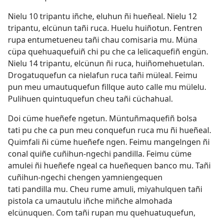
Nielu 10 tripantu iñche, eluhun ñi hueñeal. Nielu 12
tripantu, elcünun tañi ruca. Huelu huiñotun. Fentren
rupa entumetueneu tañi chau comisaria mu. Müna
cüpa quehuaquefuiñ chi pu che ca lelicaquefiñ engün.
Nielu 14 tripantu, elcünun ñi ruca, huiñomehuetulan.
Drogatuquefun ca nielafun ruca tañi müleal. Feimu
pun meu umautuquefun fillque auto calle mu mülelu.
Pulihuen quintuquefun cheu tañi cüchahual.
Doi cüme hueñefe ngetun. Müntuñmaquefiñ bolsa
tati pu che ca pun meu conquefun ruca mu ñi hueñeal.
Quimfali ñi cüme hueñefe ngen. Feimu mangelngen ñi
conal quiñe cuñihun-ngechi pandilla. Feimu cüme
amulei ñi hueñefe ngeal ca hueñequen banco mu. Tañi
cuñihun-ngechi chengen yamniengequen
tati pandilla mu. Cheu rume amuli, miyahulquen tañi
pistola ca umautulu iñche miñche almohada
elcünuquen. Com tañi rupan mu quehuatuquefun,