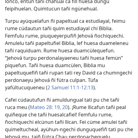
lonco, entun tañi chahuai ca fill huesa dungu
feipihuelan. Quimtucun tañi ngünehual.
Turpu ayüquelafun ñi papeltual ca estudiayal, feimu
rume cüdautun tañi quim estudiayal chi Biblia.
Femfulu rume, piuqueyerpufiñ Jehová ñochiquechi.
Amulelu tañi papeltufiel Biblia, lef huesa duameleneu
tañi raquiduam. Rume huesa duamcülequefun.
“Jehová turpu perdonalayaeneu tañi huesa femün”
piquefun. Tañi huesa duamcülen, Biblia mu
papeltuquefiñ tañi rupan tati rey David ca chumngechi
perdonaeyu Jehová ñi fütra culpan. Tüfa
yafültucuqueneu (
2 Samuel 11:⁠1-12:⁠13
).
Cafei cüdautufun ñi amuldungual tati pu che tañi
ruca meu (
Mateo 28: 19, 20
). ¡Rume llicafun tañi peal
quiñeque che tañi huesalcafiel! Femfulu rume,
ñochiquechi elcünun tañi llican. Fei cüme amulei tañi
quimeltucheal, ayühun-ngechi dunguquefiñ tati pu che
Jehová mu, taiñ Fütra Chau perdonachequelu.