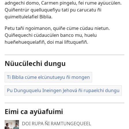
adngechi domo, Carmen pingelu, fei rume ayüucülen.
Quiñentrür quelluquefiyu tati pu carucatu ñi
quimeltulelafiel Biblia.
Petu tañi ngoimanon, quiñe cüme cüdau nietun.
Quiñequechi cüdaucülen banco mu, huelu
hueñehuequelafiñ, doi mai liftuquefiñ.
Nüucülechi dungu
Ti Biblia cüme elcünutueyu ñi mongen
Pu Dunguquelu Ineingen Jehová ñi rupaelchi dungu
Eimi ca ayüafuimi
DOI RUPA ÑI RAMTUNGEQUEEL