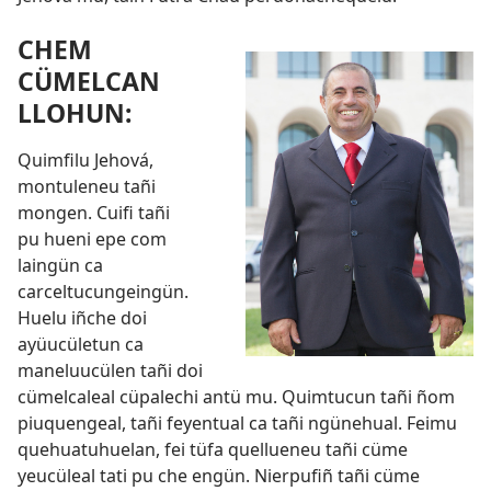
CHEM
CÜMELCAN
LLOHUN:
Quimfilu Jehová,
montuleneu tañi
mongen. Cuifi tañi
pu hueni epe com
laingün ca
carceltucungeingün.
Huelu iñche doi
ayüucületun ca
maneluucülen tañi doi
cümelcaleal cüpalechi antü mu. Quimtucun tañi ñom
piuquengeal, tañi feyentual ca tañi ngünehual. Feimu
quehuatuhuelan, fei tüfa quellueneu tañi cüme
yeucüleal tati pu che engün. Nierpufiñ tañi cüme