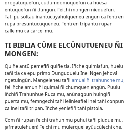
drogatuquefun, cudumdomoquefun ca huesa
entuquefun ñi dungun. Feichi mongen niequefun.
Tati pu soltau inantucuyahulqueneu engün ca fentren
rupa presuntucuqueneu. Fentren tripantu rupan
calle mu ca carcel mu.
TI BIBLIA CÜME ELCÜNUTUENEU ÑI
MONGEN:
Quiñe antü pemefiñ quiñe tia. Iñche quimlafun, huelu
tañi tia ca epu primo Dunguquelu Inei Ngen Jehová
ngetuingün. Mangeleneu tañi
amual ñi trahunche mu
,
fei iñche amun ñi quimal ñi chumquen engün. Puulu
iñchiñ Trahunhue Ruca mu, anünagpun hulngiñ
puerta mu, femngechi tañi lelinieafiel inei tañi conpun
ca inei tañi tripan. Iñche yeniefiñ tañi pistola.
Com ñi rupan feichi trahun mu puhui tañi piuque mu,
¡afmatulehuen! Feichi mu mülerquei ayüucülechi che.