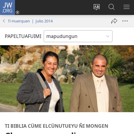
JW.ORG
Tami
conal
Quintunge
Quintual
PE
(peafiel
caque
JW.ORG 
ME
Ti Huerquen | Julio 2014
quiñe
quewun
hue
PAPELTUAFUIMI
pestaña
mu)
TI BIBLIA CÜME ELCÜNUTUEYU ÑI MONGEN