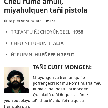
Cheu rume amuli,
miyahulquen tañi pistola
Ñi feipiel Annunziato Lugarà
TRIPANTU ÑI CHOYÜNGEEL:
1958
CHEU ÑI TUHUN:
ITALIA
ÑI RUPAN:
HUEÑEFE NGEFUI
TAÑI CUIFI MONGEN:
Choyüngen ca tremün quiñe
pofrengechi lof mu Roma huaria meu.
Rume cüdaungefui ñi mongen.
Quimlafiñ tañi ñuque ca cüme
yeuniequelayu tañi chau iñchiu, feimu quisu
tremcülerpun.