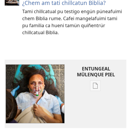
¿Chem am tati chillcatun Biblia?
Tami chillcatual pu testigo engün püneafuimi
chem Biblia rume. Cafei mangelafuimi tami
pu familia ca hueni tamün quiñentrür
chillcatual Biblia.
ENTUNGEAL
MÜLENQUE PIEL
Chumngechi
entual
fillque
papel
TI
HUERQUEN