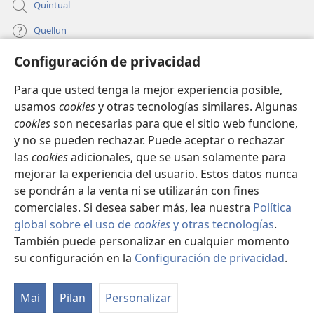
Quintual
Quellun
Configuración de privacidad
Tami quelluntucuquem plata mu
(peafiel
quiñe
Para que usted tenga la mejor experiencia posible,
hue
INTERNET MÜLEYECHI LIFRU Watchtower™
usamos
cookies
y otras tecnologías similares. Algunas
(peafiel
pestaña
cookies
son necesarias para que el sitio web funcione,
quiñe
mu)
®
JW Hub
hue
y no se pueden rechazar. Puede aceptar o rechazar
(peafiel
pestaña
las
cookies
adicionales, que se usan solamente para
quiñe
mu)
®
JW Library
hue
mejorar la experiencia del usuario. Estos datos nunca
pestaña
se pondrán a la venta ni se utilizarán con fines
mu)
comerciales. Si desea saber más, lea nuestra
Política
global sobre el uso de
cookies
y otras tecnologías
.
También puede personalizar en cualquier momento
Copyright
© 2026 Watch Tower Bible and Tract Society of Pennsylvania.
CONDICIONES DE USO
|
POLÍTICA DE PRIVACIDAD
|
su configuración en la
Configuración de privacidad
.
CONFIGURACIÓN DE PRIVACIDAD
Mai
Pilan
Personalizar