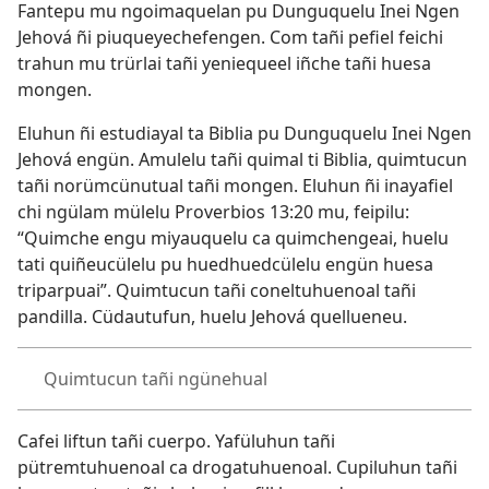
Fantepu mu ngoimaquelan pu Dunguquelu Inei Ngen
Jehová ñi piuqueyechefengen. Com tañi pefiel feichi
trahun mu trürlai tañi yeniequeel iñche tañi huesa
mongen.
Eluhun ñi estudiayal ta Biblia pu Dunguquelu Inei Ngen
Jehová engün. Amulelu tañi quimal ti Biblia, quimtucun
tañi norümcünutual tañi mongen. Eluhun ñi inayafiel
chi ngülam mülelu
Proverbios 13:⁠20
mu, feipilu:
“Quimche engu miyauquelu ca quimchengeai, huelu
tati quiñeucülelu pu huedhuedcülelu engün huesa
triparpuai”. Quimtucun tañi coneltuhuenoal tañi
pandilla. Cüdautufun, huelu Jehová quellueneu.
Quimtucun tañi ngünehual
Cafei liftun tañi cuerpo. Yafüluhun tañi
pütremtuhuenoal ca drogatuhuenoal. Cupiluhun tañi