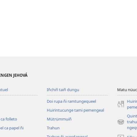
EINGEN JEHOVÁ
ntuel
Iñchiñ taiñ dungu
Matu nüuc
Doi rupa ñi ramtungequeel
Huiri
peme
Huirintucunge tami pemengeal
Quint
 ca folleto
Mütrümmuiñ
trahu
(peafiel
ngeq
el ca papel ñi
Trahun
quiñe
hue
Trahun ñi acordangeal