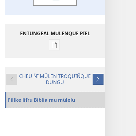
ENTUNGEAL MÜLENQUE PIEL
Chumngechi
entual
fillque
papel
CHEU ÑI MÜLEN TROQUIÑQUE
Ngünechen
DUNGU
Rupalu
Cangelu
ñi
Küme Dungu
(Soc. Bíblicas
Fillke lifru Biblia mu mülelu
Unidas)