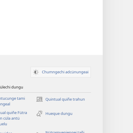
Chumngechi adcünungeai
ülechi dungu
ntucunge tami
Quintual quiñe trahun
(peafiel
ngeal
quiñe
ual quiñe Fütra
hue
Hueque dungu
n cüla antü
pestaña
uelu
mu)
Nütramyeniengei tañi