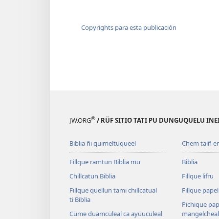
Copyrights para esta publicación
®
JW.ORG
/ RÜF SITIO TATI PU DUNGUQUELU IN
Biblia ñi quimeltuqueel
Chem taiñ e
Fillque ramtun Biblia mu
Biblia
Chillcatun Biblia
Fillque lifru
Fillque quellun tami chillcatual
Fillque papel
ti Biblia
Pichique pap
Cüme duamcüleal ca ayüucüleal
mangelcheal