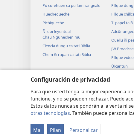
Pu curehuen ca pu familiangealu
Fillque dung
Huechequeche
Fillque chillc
Pichiqueche
Ti papel tai
Ñi doi feyentual
Adcünungec
Chau Ngünechen mu
Quellu ñi pea
Ciencia dungu ca tati Biblia
JW Broadcas
Chem ñi rupan ca tati Biblia
Fillque video
Ülcantun
Biblia ñi nüt
Configuración de privacidad
Nütramcaelc
Biblia meu
Para que usted tenga la mejor experiencia p
funcione, y no se pueden rechazar. Puede ace
Estos datos nunca se pondrán a la venta ni se
otras tecnologías
. También puede personaliz
Copyright
© 2026 Watch Tower Bible and Tra
Mai
Pilan
Personalizar