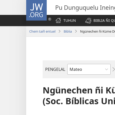
JW.ORG
Pu Dunguquelu Inein
TUHUN
BIBLIA ÑI 
Chem taiñ entuel
Biblia
Ngünechen ñi Küme Dun
PENGELAL
Lifru
Biblia
mu
Ngünechen ñi 
(Soc. Bíblicas Un