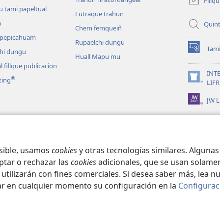
Fillq
pestaña
u tami papeltual
Fütraque trahun
mu)
a
Quint
Chem femqueiñ
ñ pepicahuam
Rupaelchi dungu
Tami
hi dungu
(peafiel
Huall Mapu mu
quiñe
l fillque publicacion
hue
INT
®
ting
pestaña
(peafiel
LIF
mu)
quiñe
JW L
hue
pestaña
mu)
ram tañi allcütungeal
hi papeltun
osible, usamos
cookies
y otras tecnologías similares. Alguna
ptar o rechazar las
cookies
adicionales, que se usan solamen
 utilizarán con fines comerciales. Si desea saber más, lea n
ar en cualquier momento su configuración en la
Configurac
ct Society of Pennsylvania.
CONDICIONES DE USO
|
POLÍTICA DE PRIVA