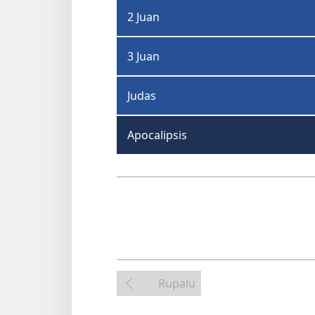
2 Juan
3 Juan
Judas
Apocalipsis
Rupalu