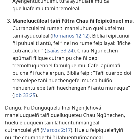
Ayengentucünulmi, tüfa ayühulafeimu ca
quelluafeimu tami tremoleal.
Maneluucüleal taiñ Fütra Chau ñi feipicünuel mu.
Cutrancülelmi rume ti maneluhun quelluafeimu
tami ayüucüleal (
Romanos 12:12
). Biblia feipicünui
ñi puhual ti antü, fei “inei no rume feipilayai: ‘Iñche
cutrancülen’” (
Isaías 33:24
). Chau Ngünechen
apümafi fillque cutran pu che ñi pepi
tremoltuquenoel famülque mu. Cafei apümafi
pu che ñi füchalerpun, Biblia feipi: “Tañi cuerpo doi
tremolepe tañi huechengefel mu; ca huiño
nehuentulepe tañi huechengen ñi antü mu reque”
(
Job 33:25
).
Dungu: Pu Dunguquelu Inei Ngen Jehová
maneluuqueiñ taiñ quelluqueteu Chau Ngünechen,
huelu eluuqueiñ taiñ lahuentuñmangeal
cutrancüleliyiñ (
Marcos 2:17
). Huelu feipiquelafiyiñ
pu che chumngechi ñi lahuentuñmangeal,