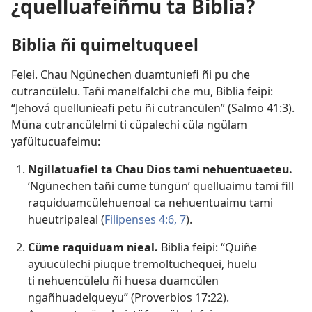
¿quelluafeiñmu ta Biblia?
Biblia ñi quimeltuqueel
Felei. Chau Ngünechen duamtuniefi ñi pu che
cutrancülelu. Tañi manelfalchi che mu, Biblia feipi:
“Jehová quellunieafi petu ñi cutrancülen” (
Salmo 41:3
).
Müna cutrancülelmi ti cüpalechi cüla ngülam
yafültucuafeimu:
Ngillatuafiel ta Chau Dios tami nehuentuaeteu.
‘Ngünechen tañi cüme tüngün’ quelluaimu tami fill
raquiduamcülehuenoal ca nehuentuaimu tami
hueutripaleal (
Filipenses 4:6, 7
).
Cüme raquiduam nieal.
Biblia feipi: “Quiñe
ayüucülechi piuque tremoltuchequei, huelu
ti nehuencülelu ñi huesa duamcülen
ngañhuadelqueyu” (
Proverbios 17:22
).