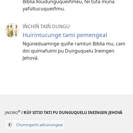
Biblia lloudunguqueiñmeu, fei tüfa müna
yafültucuqueiñmu.
IÑCHIÑ TAIÑ DUNGU
Huirintucunge tami pemengeal
Ngüneduamnge quiñe ramtun Biblia mu, cam
doi quimafuimi pu Dunguquelu Ineingen
Jehová.
®
JW.ORG
/ RÜF SITIO TATI PU DUNGUQUELU INEINGEN JEHOVÁ
Chumngechi adcünungeai