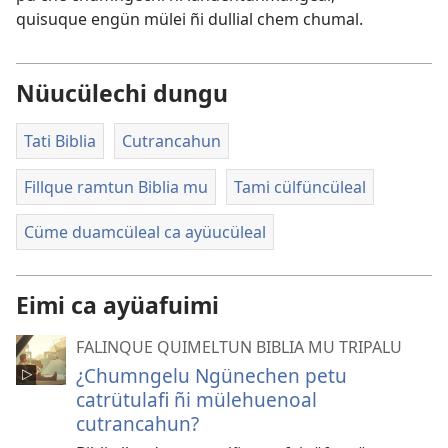
quisuque engün mülei ñi dullial chem chumal.
Nüucülechi dungu
Tati Biblia
Cutrancahun
Fillque ramtun Biblia mu
Tami cülfüncüleal
Cüme duamcüleal ca ayüucüleal
Eimi ca ayüafuimi
FALINQUE QUIMELTUN BIBLIA MU TRIPALU
¿Chumngelu Ngünechen petu
catrütulafi ñi mülehuenoal
cutrancahun?