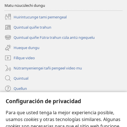
Matu nüucülechi dungu
Huirintucunge tami pemengeal
Quintual quiñe trahun
(peafiel
quiñe
Quintual quiñe Fütra trahun cüla antü ngequelu
(peafiel
hue
quiñe
pestaña
Hueque dungu
hue
mu)
pestaña
Fillque video
mu)
Nütramyeniengei tañi pengeel video mu
Quintual
Quellun
Configuración de privacidad
Tami quelluntucuquem plata mu
(peafiel
quiñe
Para que usted tenga la mejor experiencia posible,
hue
INTERNET MÜLEYECHI LIFRU Watchtower™
usamos
cookies
y otras tecnologías similares. Algunas
(peafiel
pestaña
cookies
son necesarias para que el sitio web funcione,
quiñe
mu)