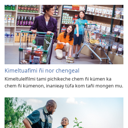
Kimeltuafimi ñi nor chengeal
Kimeltulelfilmi tami pichikeche chem ñi kümen ka
chem ñi kümenon, inanieay tüfa kom tañi mongen mu.