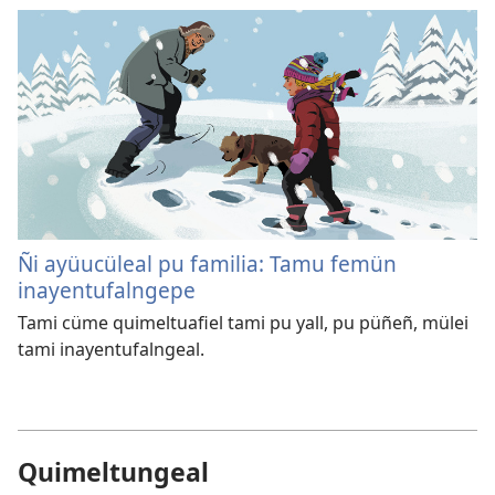
Ñi ayüucüleal pu familia: Tamu femün
inayentufalngepe
Tami cüme quimeltuafiel tami pu yall, pu püñeñ, mülei
tami inayentufalngeal.
Quimeltungeal