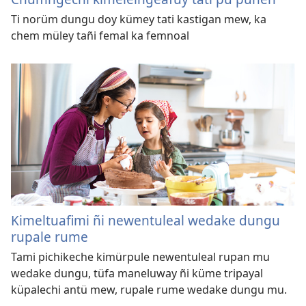
Ti norüm dungu doy kümey tati kastigan mew, ka
chem müley tañi femal ka femnoal
Kimeltuafimi ñi newentuleal wedake dungu
rupale rume
Tami pichikeche kimürpule newentuleal rupan mu
wedake dungu, tüfa maneluway ñi küme tripayal
küpalechi antü mew, rupale rume wedake dungu mu.