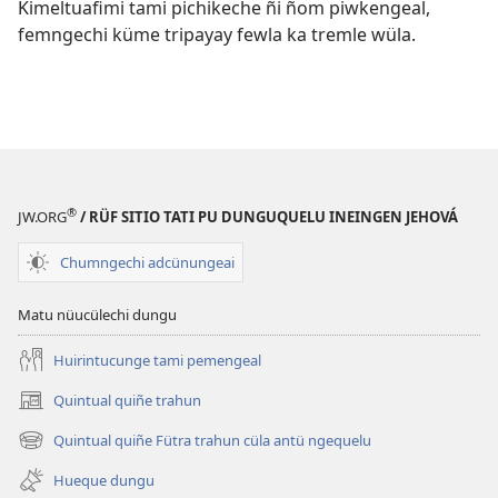
Kimeltuafimi tami pichikeche ñi ñom piwkengeal,
femngechi küme tripayay fewla ka tremle wüla.
®
JW.ORG
/ RÜF SITIO TATI PU DUNGUQUELU INEINGEN JEHOVÁ
Chumngechi adcünungeai
Matu nüucülechi dungu
Huirintucunge tami pemengeal
Quintual quiñe trahun
(peafiel
quiñe
Quintual quiñe Fütra trahun cüla antü ngequelu
(peafiel
hue
quiñe
pestaña
Hueque dungu
hue
mu)