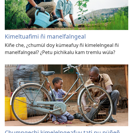
Kimeltuafimi ñi manelfalngeal
Kiñe che, ¿chumül doy kümeafuy ñi kimelelngeal ñi
manelfalngeal? ¿Petu pichikalu kam tremlu wüla?
Chumngechi kimelelngeafuy tati pu püñeñ