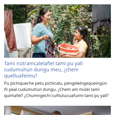
Tami nütramcalelafiel tami pu yall
cudumuhun dungu meu, ¿chem
quelluafeimu?
Pu pichiqueche petu pichicalu, pengelelngequeingün
ñi peal cudumuhun dungu. ¿Chem am mülei tami
quimafel? ¿Chumngechi cuñiutucuafuimi tami pu yall?