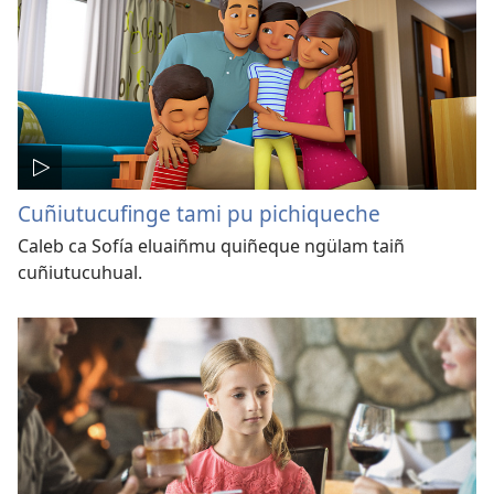
Cuñiutucufinge tami pu pichiqueche
Caleb ca Sofía eluaiñmu quiñeque ngülam taiñ
cuñiutucuhual.