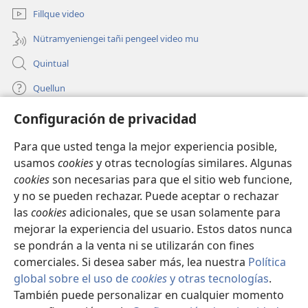
pestaña
Fillque video
mu)
Nütramyeniengei tañi pengeel video mu
Quintual
Quellun
Configuración de privacidad
Tami quelluntucuquem plata mu
(peafiel
quiñe
Para que usted tenga la mejor experiencia posible,
hue
INTERNET MÜLEYECHI LIFRU Watchtower™
usamos
cookies
y otras tecnologías similares. Algunas
(peafiel
pestaña
cookies
son necesarias para que el sitio web funcione,
quiñe
mu)
®
JW Hub
hue
y no se pueden rechazar. Puede aceptar o rechazar
(peafiel
pestaña
quiñe
las
cookies
adicionales, que se usan solamente para
mu)
®
JW Library
hue
mejorar la experiencia del usuario. Estos datos nunca
pestaña
se pondrán a la venta ni se utilizarán con fines
mu)
comerciales. Si desea saber más, lea nuestra
Política
global sobre el uso de
cookies
y otras tecnologías
.
Copyright
© 2026 Watch Tower Bible and Tract Society of Pennsylvania.
También puede personalizar en cualquier momento
CONDICIONES DE USO
|
POLÍTICA DE PRIVACIDAD
|