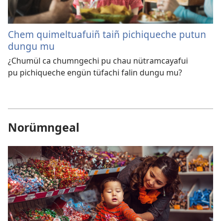
Chem quimeltuafuiñ taiñ pichiqueche putun
dungu mu
¿Chumül ca chumngechi pu chau nütramcayafui
pu pichiqueche engün tüfachi falin dungu mu?
Norümngeal