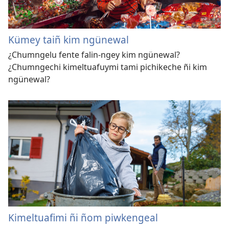
Kümey taiñ kim ngünewal
¿Chumngelu fente falin-ngey kim ngünewal?
¿Chumngechi kimeltuafuymi tami pichikeche ñi kim
ngünewal?
Kimeltuafimi ñi ñom piwkengeal