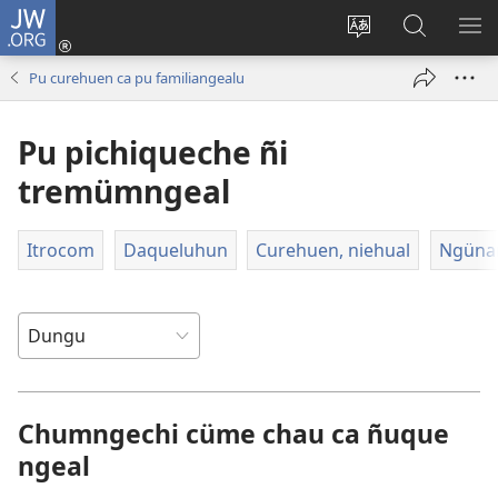
JW.ORG
Tami
conal
Quintunge
Quintual
PE
(peafiel
caque
JW.ORG 
ME
Pu curehuen ca pu familiangealu
quiñe
quewun
hue
Pu pichiqueche ñi
pestaña
mu)
tremümngeal
Itrocom
Daqueluhun
Curehuen, niehual
Ngünam
Chumngechi cüme chau ca ñuque
ngeal