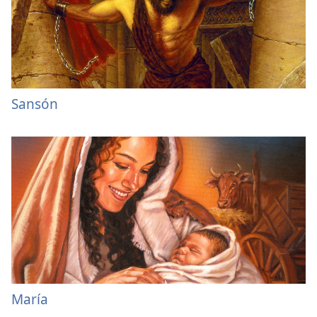
Sansón
María