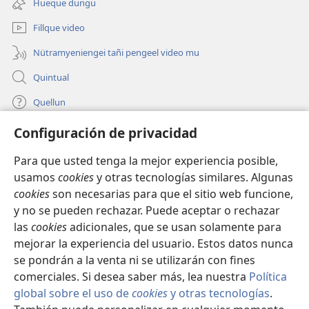
Hueque dungu
hue
mu)
pestaña
Fillque video
mu)
Nütramyeniengei tañi pengeel video mu
Quintual
Quellun
Configuración de privacidad
Tami quelluntucuquem plata mu
(peafiel
quiñe
Para que usted tenga la mejor experiencia posible,
hue
INTERNET MÜLEYECHI LIFRU Watchtower™
usamos
cookies
y otras tecnologías similares. Algunas
(peafiel
pestaña
cookies
son necesarias para que el sitio web funcione,
quiñe
mu)
®
JW Hub
hue
y no se pueden rechazar. Puede aceptar o rechazar
(peafiel
pestaña
quiñe
las
cookies
adicionales, que se usan solamente para
mu)
®
JW Library
hue
mejorar la experiencia del usuario. Estos datos nunca
pestaña
se pondrán a la venta ni se utilizarán con fines
mu)
comerciales. Si desea saber más, lea nuestra
Política
global sobre el uso de
cookies
y otras tecnologías
.
Copyright
© 2026 Watch Tower Bible and Tract Society of Pennsylvania.