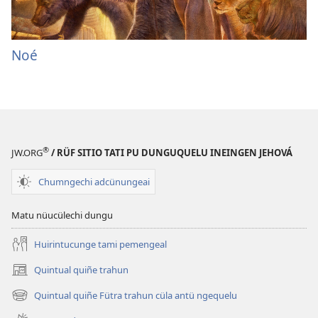
Noé
®
JW.ORG
/ RÜF SITIO TATI PU DUNGUQUELU INEINGEN JEHOVÁ
Chumngechi adcünungeai
Matu nüucülechi dungu
Huirintucunge tami pemengeal
Quintual quiñe trahun
(peafiel
quiñe
Quintual quiñe Fütra trahun cüla antü ngequelu
(peafiel
hue
quiñe
pestaña