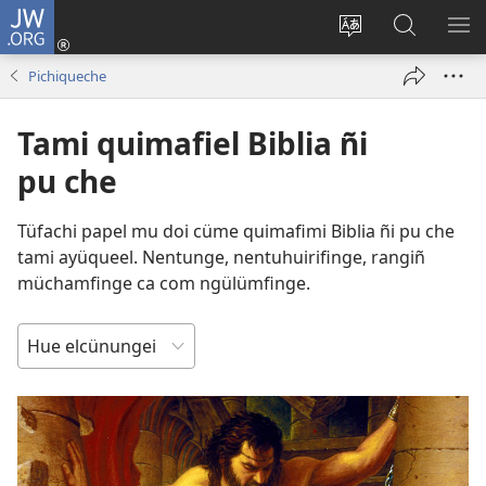
JW.ORG
Tami
conal
Quintunge
Quintual
PE
(peafiel
caque
JW.ORG 
ME
Pichiqueche
quiñe
quewun
hue
Tami quimafiel Biblia ñi
pestaña
mu)
pu che
Tüfachi papel mu doi cüme quimafimi Biblia ñi pu che
tami ayüqueel. Nentunge, nentuhuirifinge, rangiñ
müchamfinge ca com ngülümfinge.
FEIMU
CÜME
ELÜN