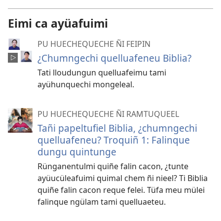
Eimi ca ayüafuimi
PU HUECHEQUECHE ÑI FEIPIN
¿Chumngechi quelluafeneu Biblia?
Tati lloudungun quelluafeimu tami
ayühunquechi mongeleal.
PU HUECHEQUECHE ÑI RAMTUQUEEL
Tañi papeltufiel Biblia, ¿chumngechi
quelluafeneu? Troquiñ 1: Falinque
dungu quintunge
Rünganentulmi quiñe falin cacon, ¿tunte
ayüucüleafuimi quimal chem ñi nieel? Ti Biblia
quiñe falin cacon reque felei. Tüfa meu mülei
falinque ngülam tami quelluaeteu.