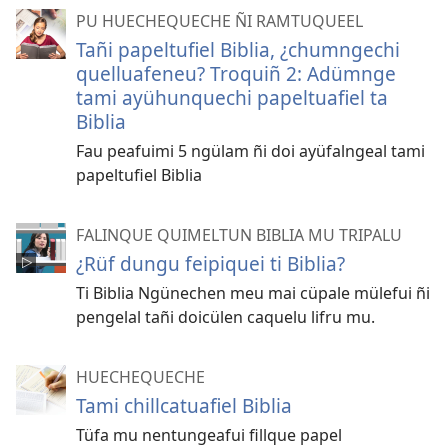
PU HUECHEQUECHE ÑI RAMTUQUEEL
Tañi papeltufiel Biblia, ¿chumngechi
quelluafeneu? Troquiñ 2: Adümnge
tami ayühunquechi papeltuafiel ta
Biblia
Fau peafuimi 5 ngülam ñi doi ayüfalngeal tami
papeltufiel Biblia
FALINQUE QUIMELTUN BIBLIA MU TRIPALU
¿Rüf dungu feipiquei ti Biblia?
Ti Biblia Ngünechen meu mai cüpale mülefui ñi
pengelal tañi doicülen caquelu lifru mu.
HUECHEQUECHE
Tami chillcatuafiel Biblia
Tüfa mu nentungeafui fillque papel