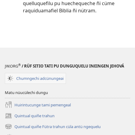
quelluquefilu pu huechequeche ñi cüme
raquiduamafiel Biblia ñi nütram.
®
JW.ORG
/ RÜF SITIO TATI PU DUNGUQUELU INEINGEN JEHOVÁ
Chumngechi adcünungeai
Matu nüucülechi dungu
Huirintucunge tami pemengeal
Quintual quiñe trahun
(peafiel
quiñe
Quintual quiñe Fütra trahun cüla antü ngequelu
(peafiel
hue
quiñe