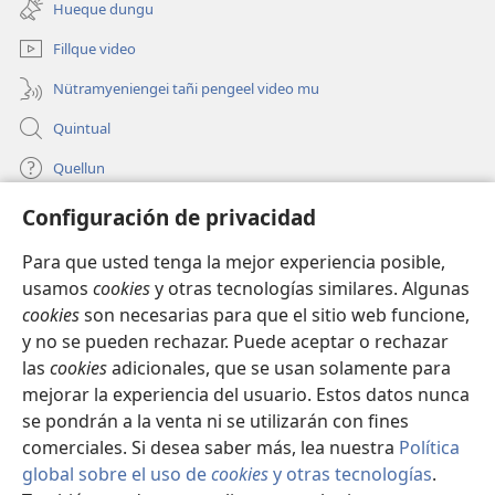
pestaña
Hueque dungu
hue
mu)
pestaña
Fillque video
mu)
Nütramyeniengei tañi pengeel video mu
Quintual
Quellun
Configuración de privacidad
Tami quelluntucuquem plata mu
(peafiel
quiñe
Para que usted tenga la mejor experiencia posible,
hue
INTERNET MÜLEYECHI LIFRU Watchtower™
usamos
cookies
y otras tecnologías similares. Algunas
(peafiel
pestaña
cookies
son necesarias para que el sitio web funcione,
quiñe
mu)
®
JW Hub
hue
y no se pueden rechazar. Puede aceptar o rechazar
(peafiel
pestaña
quiñe
las
cookies
adicionales, que se usan solamente para
mu)
®
JW Library
hue
mejorar la experiencia del usuario. Estos datos nunca
pestaña
se pondrán a la venta ni se utilizarán con fines
mu)
comerciales. Si desea saber más, lea nuestra
Política
global sobre el uso de
cookies
y otras tecnologías
.