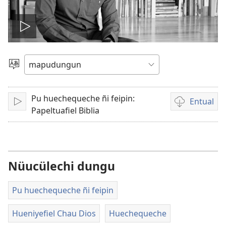
Amulcünungepe
ti
Dullial
quehun
video
Pu huechequeche ñi feipin:
Entual
Amulcünungeal
Chumngechi
Papeltuafiel Biblia
entual
video
Nüucülechi dungu
Pu huechequeche ñi feipin
Hueniyefiel Chau Dios
Huechequeche