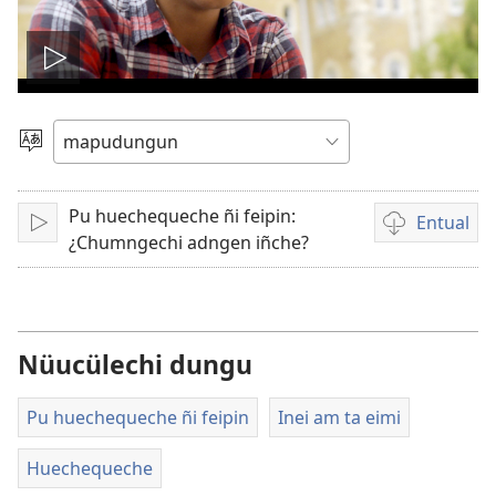
Amulcünungepe
ti
Dullial
quehun
video
Pu huechequeche ñi feipin:
Entual
Amulcünungeal
Chumngechi
¿Chumngechi adngen iñche?
entual
video
Nüucülechi dungu
Pu huechequeche ñi feipin
Inei am ta eimi
Huechequeche