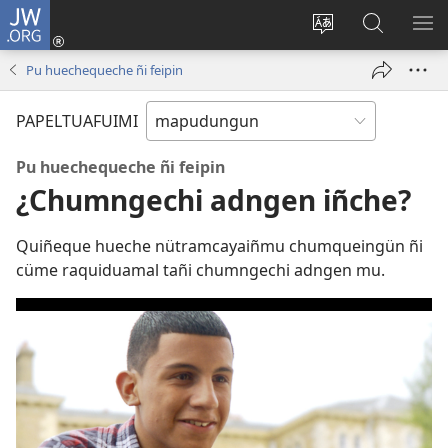
JW.ORG
Tami
conal
Quintunge
Quintual
PE
(peafiel
caque
JW.ORG 
ME
Pu huechequeche ñi feipin
quiñe
quewun
hue
PAPELTUAFUIMI
pestaña
mu)
Pu huechequeche ñi feipin
¿Chumngechi adngen iñche?
Quiñeque hueche nütramcayaiñmu chumqueingün ñi
cüme raquiduamal tañi chumngechi adngen mu.