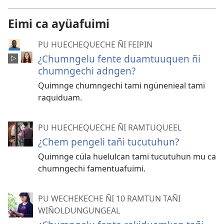
Eimi ca ayüafuimi
PU HUECHEQUECHE ÑI FEIPIN
¿Chumngelu fente duamtuuquen ñi
chumngechi adngen?
Quimnge chumngechi tami ngünenieal tami
raquiduam.
PU HUECHEQUECHE ÑI RAMTUQUEEL
¿Chem pengeli tañi tucutuhun?
Quimnge cüla huelulcan tami tucutuhun mu ca
chumngechi famentuafuimi.
PU WECHEKECHE ÑI 10 RAMTUN TAÑI
WIÑOLDUNGUNGEAL