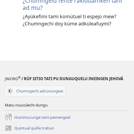
¿Chumngelu fente rakiduamken tañi
ad mu?
¿Ayükefimi tami komütuel ti espejo mew?
¿Chumngechi doy küme adküleafuymi?
®
JW.ORG
/ RÜF SITIO TATI PU DUNGUQUELU INEINGEN JEHOVÁ
Chumngechi adcünungeai
Matu nüucülechi dungu
Huirintucunge tami pemengeal
Quintual quiñe trahun
(peafiel