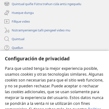
quiñe
Quintual quiñe Fütra trahun cüla antü ngequelu
(peafiel
hue
quiñe
pestaña
Hueque dungu
hue
mu)
pestaña
Fillque video
mu)
Nütramyeniengei tañi pengeel video mu
Quintual
Quellun
Configuración de privacidad
Tami quelluntucuquem plata mu
(peafiel
quiñe
Para que usted tenga la mejor experiencia posible,
hue
INTERNET MÜLEYECHI LIFRU Watchtower™
usamos
cookies
y otras tecnologías similares. Algunas
(peafiel
pestaña
cookies
son necesarias para que el sitio web funcione,
quiñe
mu)
®
JW Hub
hue
y no se pueden rechazar. Puede aceptar o rechazar
(peafiel
pestaña
quiñe
las
cookies
adicionales, que se usan solamente para
mu)
®
JW Library
hue
mejorar la experiencia del usuario. Estos datos nunca
pestaña
se pondrán a la venta ni se utilizarán con fines
mu)