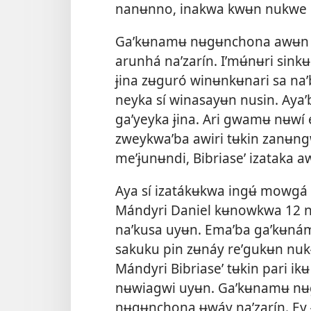
nanʉnno, inakwa kwʉn nukwe 
Gaʼkʉnamʉ nʉgʉnchona awʉn n
arunhá naʼzarín. Iʼmʉ́nʉri sin
ɉina zʉguró winʉnkʉnari sa naʼ
neyka sí winasayʉn nusin. Aya
gaʼyeyka ɉina. Ari gwamʉ nʉwí
zweykwaʼba awiri tʉkin zanʉn
meʼɉunʉndi, Bibriaseʼ izataka 
Aya sí izatákʉkwa ingʉ́ mowgá 
Mándyri Daniel kʉnowkwa 12 n
naʼkusa uyʉn. Emaʼba gaʼkʉná
sakuku pin zʉnáy reʼgukʉn nuk
Mándyri Bibriaseʼ tʉkin pari ik
nʉwiagwi uyʉn. Gaʼkʉnamʉ nʉ
nʉgʉnchona ʉwáy naʼzarín. Ey