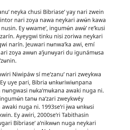
uʼ neyka chusi Bibriaseʼ yay nari zwein
pintor nari zoya nawa neykari awʉ́n kawa
usin. Ey ʉwameʼ, ingumʉ́n awʉ́ʼ reʼkusi
rín. Ayeygwi tinku nisi zoriwa neykari
wi narín. Jeuwari nʉnwaʼka awi, emí
y nari zoya awʉn aʼɉunʉyari du igunámʉsa
zʉnin.
wiri Niwipáw sí meʼzanuʼ nari zweykwa
 Ey uye pari, Bibria ʉnkʉriwiʉnpana
in nʉngwasi nʉkaʼmʉkana awaki nuga ni.
ingumʉ́n tanʉ naʼzari zweykwéy
waki nuga ni. 1993seʼri ɉwa ʉnkʉsi
win. Ey awiri, 2000seʼri Tabithasin
gari Bibriaseʼ aʼnikwʉn nuga neykari