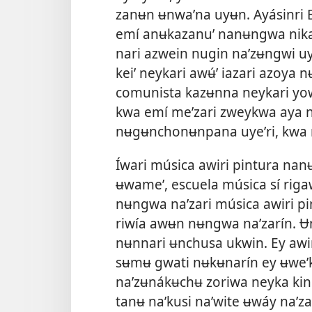
zanʉn ʉnwaʼna uyʉn. Ayásinri 
emí anʉkazanuʼ nanʉngwa nika
nari azwein nugin naʼzʉngwi u
keiʼ neykari awʉ́ʼ iazari azoya 
comunista kazʉnna neykari yow 
kwa emí meʼzari zweykwa aya n
nʉgʉnchonʉnpana uyeʼri, kwa 
Íwari música awiri pintura na
ʉwameʼ, escuela música sí rig
nʉngwa naʼzari música awiri pi
riwía awʉn nʉngwa naʼzarín. 
nʉnnari ʉnchusa ukwin. Ey awi
sʉmʉ gwati nʉkʉnarín ey ʉweʼk
naʼzʉnákʉchʉ zoriwa neyka kin
tanʉ naʼkusi naʼwite ʉwáy naʼz