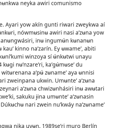
ʼ nʉnkwa neyka awiri comunismo
. Ayari yow akín gunti riwari zweykwa aí
́nkʉri, nówmʉsinʉ awiri nasi aʼzʉna yow
nanʉngwásiri, inʉ ingumʉ́n kʉnanʉn
kauʼ kinno naʼzarín. Ey ʉwameʼ, abiti
kʉníʼkumi winzoya sí ʉ́nkʉtwi unayu
kʉgi nʉʼnzareʼri, kaʼgʉ́mʉseʼ du
 witʉrenana aʼpʉ́ zʉnameʼ aya ʉnnisi
ri zweinpana ukwin. Umʉnteʼ aʼzʉna
eynari aʼzʉna chwizʉnhásiri inʉ awʉtari
weʼki, sakuku ɉina umʉnteʼ aʼzʉnasin
 Dúkʉchʉ nari zwein nuʼkwáy naʼzʉnameʼ
ngwa nika uyʉn. 1989seʼri muro Berlín