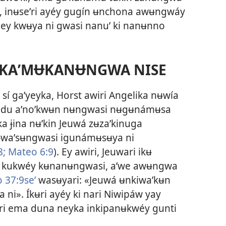
o, inʉseʼri ayéy gugín ʉnchona awʉngwáy
ey kwʉya ni gwasi nanuʼ ki nanʉnno
NɄKAʼMɄKANɄNGWA NISE
sí gaʼyeyka, Horst awiri Angelika nʉwía
́n du aʼnoʼkwʉn nʉngwasi nʉgʉnámʉsa
ka ɉina nʉʼkin Jeuwá zʉzaʼkinuga
ʼ ɉwaʼsʉngwasi igunámʉsʉya ni
8;
Mateo 6:9
). Ey awiri, Jeuwari ikʉ
ba kukwéy kʉnanʉngwasi, aʼwe awʉngwa
 37:9seʼ
wasʉyari: «Jeuwá ʉnkiwaʼkʉn
i». Íkʉri ayéy ki nari Niwipáw yay
hari ema duna neyka inkipanʉkwéy gunti