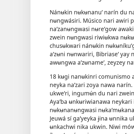
Nánʉkin nʉkʉnanuʼ narín du nan
nʉngwásiri. Músico nari awiri 
naʼzanʉngwasi nʉreʼgow awaki n
zwein nʉngwasi riwiʉkwa nʉkʉza
chusʉkwari nánʉkin nʉkʉníkuʼg
aʼzʉni nʉnwariri, Bibriaseʼ ya
awʉngwa aʼzʉnameʼ, zeyzey naʼ
18 kʉgi nanʉkinri comunismo a
neyka naʼzari zoya nawa narín.
ukweʼri, ingumʉ́n du nari zwe
Ayaʼba ʉnkʉriwianawa neykari 
nʉkʉnanʉngwasi nʉkaʼmʉkana a
Jeuwá sí gaʼyeyka ɉina ʉnnika uk
ʉnkachwi nika ukwin. Niwi mów