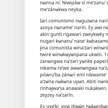
nʉnna ni: Niwipáw sí meʼzanu
meʼzánʉkwa neyka.
Iari comunismo nʉguzʉna naríe
azoya nʉnameʼ narín. Ey awi nʉ
akín gunti rigawari zweykwéy 
nugari kʉnanuʼ naseʼ kʉbasamʉ 
ɉina comunista winaʼzari winʉn
twiré winʉkʉyʉnpana ukwin. 14 
zanʉngwa naʼzari yʉnke paperi
nikamʉ reʼwe awʉnʉngwa naʼza
pówruʼba zánʉri emí nikwameʼ z
aʼzʉna nʉkʉna uyʉn. Abiti nʉnk
rinhaɉwaʼsa anawaki nukakwin.
zeyzey naʼzarín.
Ey uyeʼki, yow diwʉ́n nʉkʉnikʉ