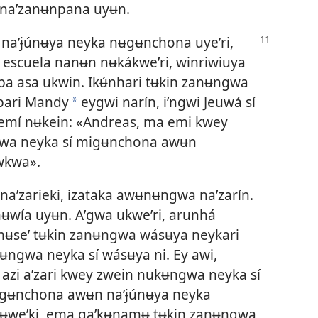
naʼzanʉnpana uyʉn.
aʼɉúnʉya neyka nʉgʉnchona uyeʼri,
kʉ escuela nanʉn nʉkákweʼri, winriwiuya
ba asa ukwin. Ikʉ́nhari tʉkin zanʉngwa
ʼbari Mandy
eygwi narín, iʼngwi Jeuwá sí
a
 emí nʉkein: «Andreas, ma emi kwey
gwa neyka sí migʉnchona awʉn
awkwa».
naʼzarieki, izataka awʉnʉngwa naʼzarín.
ʉwía uyʉn. Aʼgwa ukweʼri, arunhá
mʉseʼ tʉkin zanʉngwa wásʉya neykari
ʉngwa neyka sí wásʉya ni. Ey awi,
ʉ azi aʼzari kwey zwein nukʉngwa neyka sí
gʉnchona awʉn naʼɉúnʉya neyka
 ʉweʼki, ema gaʼkʉnamʉ tʉkin zanʉngwa