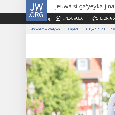
JW.ORG
Jeuwá sí gaʼyeyka ɉina
IPESɄYAʼBA
BIBRIA 
Gaʼkʉnamʉ kwʉyʉn
Paperi
Gaʼyʉn nuga | 2017