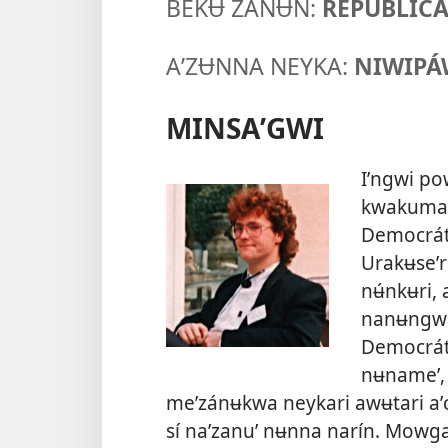
BEKɄ ZANɄN:
REPÚBLIC
AʼZɄNNA NEYKA:
NIWIPÁ
MINSAʼGWI
Iʼngwi po
kwakumana
Democrát
Urakʉseʼr
nʉ́nkʉri,
nanʉngwas
Democrát
nʉnameʼ, 
meʼzánʉkwa neykari awʉtari aʼ
sí naʼzanuʼ nʉnna narín. Mow