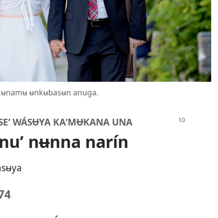
aʼkʉnamʉ ʉnkʉbasʉn anuga.
ASEʼ WÁSɄYA KAʼMɄKANA UNA
nuʼ nʉnna narín
ásʉya
74