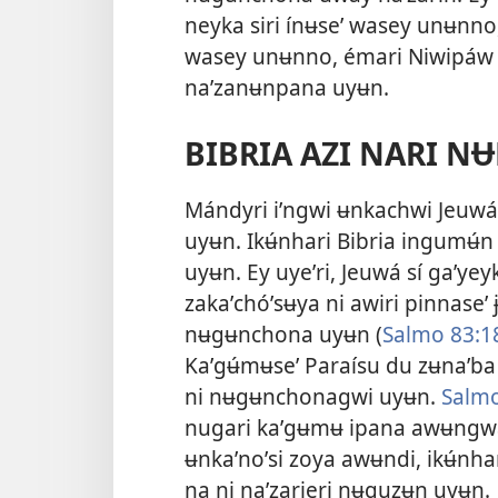
neyka siri ínʉseʼ wasey unʉnn
wasey unʉnno, émari Niwipáw 
naʼzanʉnpana uyʉn.
BIBRIA AZI NARI 
Mándyri iʼngwi ʉnkachwi Jeuwá 
uyʉn. Ikʉ́nhari Bibria ingumʉ
uyʉn. Ey uyeʼri, Jeuwá sí gaʼyey
zakaʼchóʼsʉya ni awiri pinnase
nʉgʉnchona uyʉn (
Salmo 83:1
Kaʼgʉ́mʉseʼ Paraísu du zʉnaʼ
ni nʉgʉnchonagwi uyʉn.
Salmo
nugari kaʼgʉmʉ ipana awʉngwa n
ʉnkaʼnoʼsi zoya awʉndi, ikʉ́n
na ni naʼzarieri nʉguzʉn uyʉn.