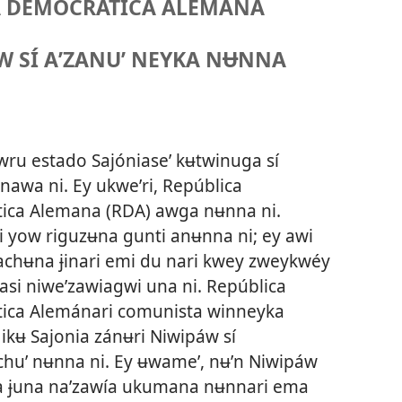
A DEMOCRÁTICA ALEMANA
W SÍ AʼZANUʼ NEYKA NɄNNA
wru estado Sajóniaseʼ kʉtwinuga sí
wa ni. Ey ukweʼri, República
ica Alemana (RDA) awga nʉnna ni.
i yow riguzʉna gunti anʉnna ni; ey awi
 achʉna ɉinari emi du nari kwey zweykwéy
i niweʼzawiagwi una ni. República
ica Alemánari comunista winneyka
ikʉ Sajonia zánʉri Niwipáw sí
chuʼ nʉnna ni. Ey ʉwameʼ, nʉʼn Niwipáw
ga ɉuna naʼzawía ukumana nʉnnari ema