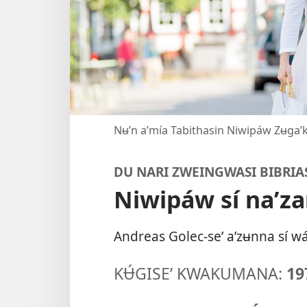
Nʉʼn aʼmía Tabithasin Niwipáw Zʉg
DU NARI ZWEINGWASI BIBRI
Niwipáw sí naʼza
Andreas Golec-seʼ aʼzʉnna sí w
KɄ́GISEʼ KWAKUMANA:
19