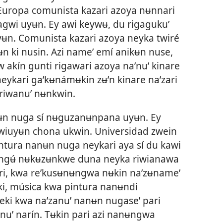
Europa comunista kazari azoya nʉnnari
gwi uyʉn. Ey awi keywʉ, du rigagukuʼ
yʉn. Comunista kazari azoya neyka twiré
nʉn ki nusin. Azi nameʼ emí anikʉn nuse,
akín gunti rigawari azoya naʼnuʼ kinare
eykari gaʼkʉnámʉkin zʉʼn kinare naʼzari
riwanuʼ nʉnkwin.
nʉn nuga sí nʉguzanʉnpana uyʉn. Ey
awiuyʉn chona ukwin. Universidad zwein
ntura nanʉn nuga neykari aya sí du kawi
Ʉngʉ́ nʉkʉzʉnkwe duna neyka riwianawa
ri, kwa reʼkusʉnʉngwa nʉkin naʼzʉnameʼ
i, música kwa pintura nanʉndi
eki kwa naʼzanuʼ nanʉn nugaseʼ pari
anuʼ narín. Tʉkin pari azi nanʉngwa