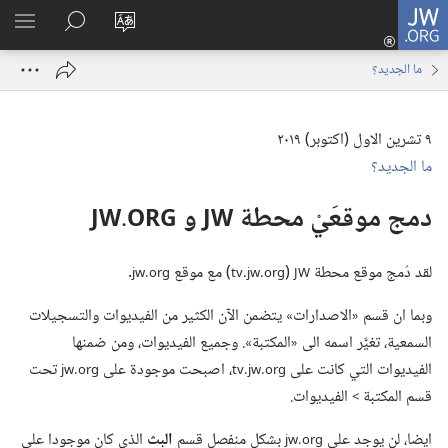
JW.ORG
تسجيل
تغيير
البحث
اظهر
الدخول
لغة
في
القائم
(يفتح
ما الجديد؟‏
الموقع
JW.‎ORG
نافذة
جديدة)
٩ تشرين الاول (‏اكتوبر)‏ ٢٠١٩
ما الجديد؟‏
دمج موقعَيْ محطة
و
JW.‎ORG
JW
لقد دُمج موقع محطة
(‏
‏)‏ مع موقع
‏.‏
jw.‎org
tv.‎jw.‎org
JW
وبما ان قسم «الاصدارات» يتضمن الآن الكثير من الفيديوات والتسجيلات
السمعية،‏ تغيَّر اسمه الى «المكتبة».‏ وجميع الفيديوات،‏ ومن ضمنها
الفيديوات التي كانت على
‏،‏ اصبحت موجودة على
تحت
jw.‎org
tv.‎jw.‎org
قسم المكتبة
الفيديوات.‏
>‏
ايضا،‏ لن يوجد على
بشكل منفصل قسم
البث
الذي كان موجودا على
jw.‎org