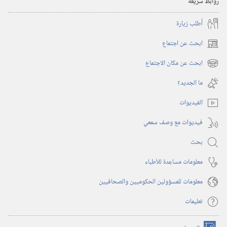
روابط سريعة
أُطلب زيارة
ابحث عن اجتماع
(يفتح
نافذة
ابحث عن مكان الاجتماع
(يفتح
جديدة)
نافذة
ما الجديد؟‏
جديدة)
الفيديوات
فيديوات مع وصف سمعي
بحث
معلومات مساعِدة للأطباء
معلومات للمسؤولين الحكوميين والصحافيين
تعليمات