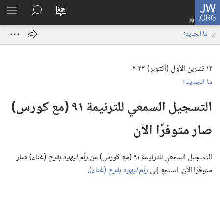
JW.ORG
تسجيل
تغيير
البحث
اظهر
الدخول
لغة
في
القائم
(يفتح
ما الجديد؟‏
الموقع
JW.‎ORG
نافذة
جديدة)
١٢ تشرين الأول (‏أكتوبر)‏ ٢٠٢٣
ما الجديد؟‏
التسجيل السمعي للترنيمة ٩١ (‏مع كورس)‏
صار متوفرًا الآن
التسجيل السمعي للترنيمة ٩١ (‏مع كورس)‏ من
رنِّم ليهوه بفرح
(‏غناء)‏ صار
متوفرًا الآن.‏ استمِع إلى
رنِّم ليهوه بفرح
(‏غناء)‏
‏.‏