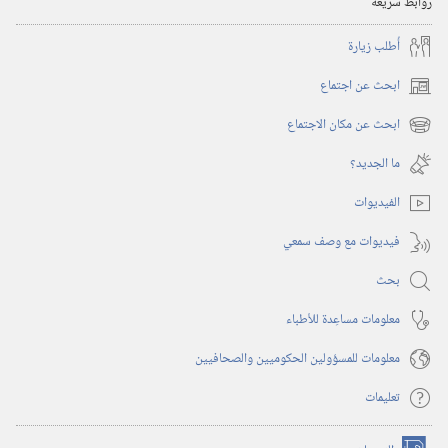
روابط سريعة
أُطلب زيارة
ابحث عن اجتماع
(يفتح
نافذة
ابحث عن مكان الاجتماع
(يفتح
جديدة)
نافذة
ما الجديد؟‏
جديدة)
الفيديوات
فيديوات مع وصف سمعي
بحث
معلومات مساعِدة للأطباء
معلومات للمسؤولين الحكوميين والصحافيين
تعليمات