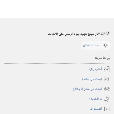
®
JW.ORG
:‏ موقع شهود يهوه الرسمي على الانترنت
إعدادات المظهر
روابط سريعة
أُطلب زيارة
ابحث عن اجتماع
(يفتح
نافذة
ابحث عن مكان الاجتماع
(يفتح
جديدة)
نافذة
ما الجديد؟‏
جديدة)
الفيديوات