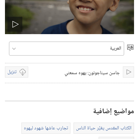
تشغيل
الفيديو
اختر
اللغة
تنزيل
جاسن سيناجونون:‏ يهوه سمعني
تشغيل
خيارات
تنزيل
الفيديوات
مواضيع إضافية
الكتاب المقدس يغيِّر حياة الناس
تجارب عاشها شهود ليهوه