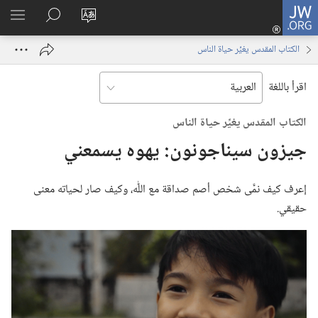
JW.ORG
تسجيل
تغيير
البحث
اظهر
الدخول
لغة
في
القائم
(يفتح
الكتاب المقدس يغيِّر حياة الناس
الموقع
JW.‎ORG
نافذة
جديدة)
اقرأ باللغة
الكتاب المقدس يغيِّر حياة الناس
جيزون سيناجونون:‏ يهوه يسمعني
إعرف كيف نمَّى شخص أصم صداقة مع اللّٰه،‏ وكيف صار لحياته معنى
حقيقي.‏