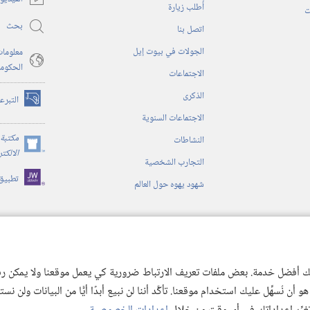
أُطلب زيارة
جديدة)
ت
بحث
اتصل بنا
الجولات في بيوت إيل
معلومات
الحكوم
الاجتماعات
الذكرى
التبرع
(يفتح
الاجتماعات السنوية
نافذة
جديدة)
مكتبة 
النشاطات
(يفتح
الالكت
التجارب الشخصية
نافذة
تطبيق
جديدة)
شهود يهوه حول العالم
ية
ن الكتاب المقدس
 لك أفضل خدمة. بعض ملفات تعريف الارتباط ضرورية كي يعمل موقعنا ولا يمكن رفض
 نُسهِّل عليك استخدام موقعنا. تأكَّد أننا لن نبيع أبدًا أيًّا من البيانات ولن نس