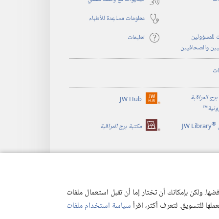
معلومات مساعِدة للأطباء
 للمسؤولين
تعليمات
يين والصحافيين
ات
برج المراقبة
JW Hub
(يفتح
رونية
™
نافذة
®
جديدة)
JW Library
مكتبة برج المراقبة
ها. ولكن بإمكانك أن تختار إما أن تقبل استعمال ملفات
تعملها للتسويق. لتعرف أكثر، اقرأ
سياسة استخدام ملفات