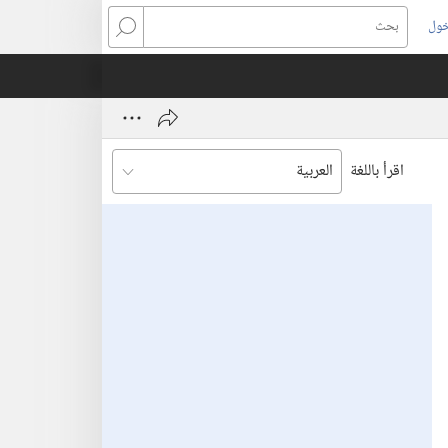
خول
بحث
اقرأ باللغة