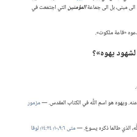
 الى مبنى،‏ بل الى جماعة
المؤمنين
التي اجتمعت في
دعوه «قاعة ملكوت».‏
 لشهود يهوه»؟‏
ه.‏ ويهوه هو اسم اللّٰه في الكتاب المقدس.‏ —‏
مزمور
ه،‏ الذي طالما ذكره يسوع.‏ —‏
متى ٦:‏​٩،‏١٠؛‏
٢٤:‏١٤؛‏
لوقا