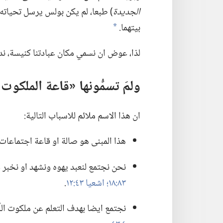
الجديدة
)‏ طبعا،‏ لم يكن بولس يرسل تحياته
بيتهما.‏
a
لذا،‏ عوض ان نسمي مكان عبادتنا كنيسة،‏ ن
ولمَ تسمُّونها «قاعة الملكوت
ان هذا الاسم ملائم للاسباب التالية:‏
هذا المبنى هو صالة او قاعة اجتماعات.‏
نحن نجتمع لنعبد يهوه ونشهد او نخبر عن
٨٣:‏١٨؛‏
اشعيا ٤٣:‏١٢
.‏
نجتمع ايضا بهدف التعلم عن ملكوت اللّٰ