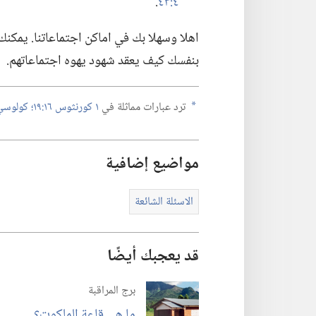
٤:‏٤٣
.‏
اهلا وسهلا بك في اماكن اجتماعاتنا.‏ يمكنك
بنفسك كيف يعقد شهود يهوه اجتماعاتهم.‏
ترد عبارات مماثلة في
١ كورنثوس ١٦:‏١٩؛‏
كولوسي ٤:‏١٥
a
مواضيع إضافية
الاسئلة الشائعة
قد يعجبك أيضًا
برج المراقبة
ما هي قاعة الملكوت؟‏