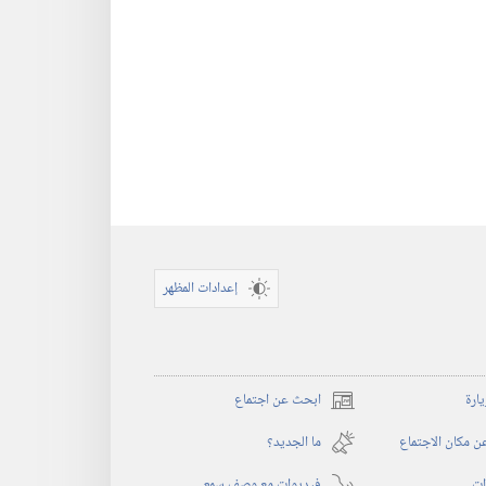
إعدادات المظهر
يارة
ابحث عن اجتماع
(يفتح
نافذة
 مكان الاجتماع
ما الجديد؟‏
جديدة)
ات
فيديوات مع وصف سمعي