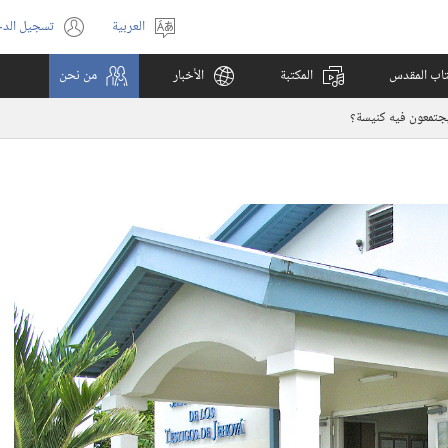
العربية
تسجيل الد
اختر
(يفتح
اللغة
نافذة
كتاب المقدس
المكتبة
الأخبار
من نحن
جديدة)
يجتمعون فيه كنيسة؟‏