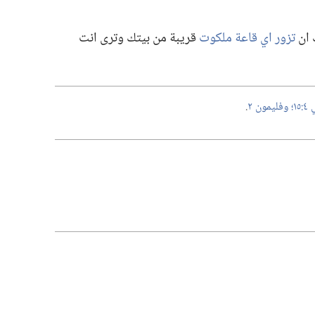
 ان
تزور اي قاعة ملكوت
قريبة من بيتك وترى انت
؛‏
وفليمون ٢
.‏