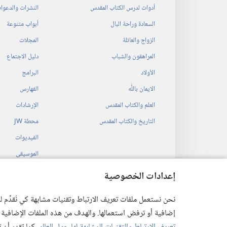
أدوات لدرس الكتاب المقدس
النشرات والدعوا
السعادة وراحة البال
أبواب متنوعة
الزواج والعائلة
المجلات
المراهقون والشباب
دليل الاجتماع
الأولاد
البرامج
الايمان باللّٰه
الفهارس
العلم والكتاب المقدس
الإرشادات
التاريخ والكتاب المقدس
محطة‏ ‏JW
الفيديوات
الموسيقى
المسرحيات السمع
إعدادات الخصوصية
قراءات مسرحية م
نحن نستعمل ملفات تعريف الارتباط وتقنيات مشابهة كي نُقدِّم
إضافية أو ترفض استعمالها. والهدف من هذه الملفات الإضافية هو أن