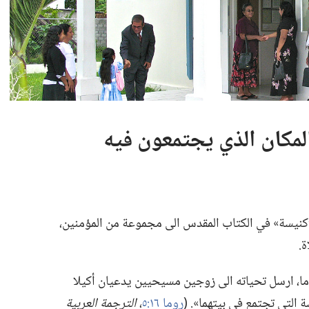
المكان الذي يجتمعون فيه
ى «كنيسة» في الكتاب المقدس الى مجموعة من المؤمنين،‏
.‏
ما،‏ ارسل تحياته الى زوجين مسيحيين يدعيان أكيلا
 التي تجتمع في بيتهما».‏ (‏
روما ١٦:‏٥
،‏
الترجمة العربية