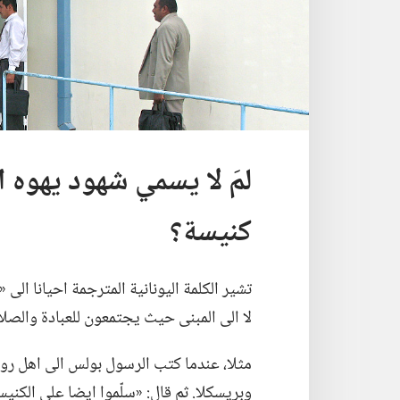
لمَ لا يسمي شهود يهوه 
كنيسة؟‏
تشير الكلمة اليونانية المترجمة احيانا ال
لا الى المبنى حيث يجتمعون للعبادة والصلاة
مثلا،‏ عندما كتب الرسول بولس الى اهل رو
وبريسكلا.‏ ثم قال:‏ «سلّموا ايضا على الكنيسة