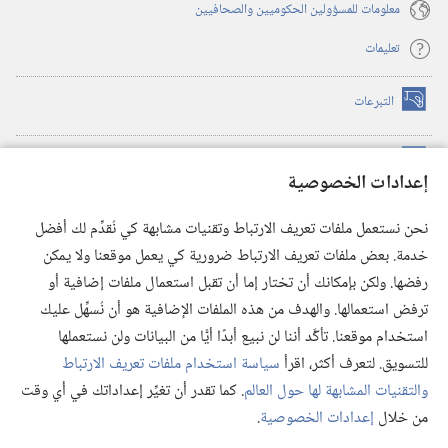
معلومات للمسؤولين الحكوميين والصحافيين
تعليمات
التبرعات
(يفتح
نافذة
جديدة)
مكتبة برج المراقبة الالكترونية
™
(يفتح
إعدادات الخصوصية
نافذة
JW Hub
جديدة)
(يفتح
نحن نستعمل ملفات تعريف الارتباط وتقنيات مشابهة كي نُقدِّم لك أفضل
نافذة
®
خدمة. بعض ملفات تعريف الارتباط ضرورية كي يعمل موقعنا ولا يمكن
تطبيق
JW Library
جديدة)
رفضها. ولكن بإمكانك أن تختار إما أن تقبل استعمال ملفات إضافية أو
مكتبة برج المراقبة
ترفض استعمالها. والهدف من هذه الملفات الإضافية هو أن نُسهِّل عليك
استخدام موقعنا. تأكَّد أننا لن نبيع أبدًا أيًّا من البيانات ولن نستعملها
للتسويق. لتعرف أكثر، اقرأ
سياسة استخدام ملفات تعريف الارتباط
والتقنيات المشابهة لها حول العالم
. كما تقدر أن تغيِّر إعداداتك في أي وقت
Copyright
© 2026 .Watch Tower Bible and Tract Society of Pennsylvania
من خلال
إعدادات الخصوصية
.
شروط الاستخدام
|
سياسة الخصوصية
|
إعدادات الخصوصية