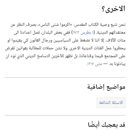
الاخرى؟‏
نحن نتبع وصية الكتاب المقدس:‏ «اكرموا شتى الناس»،‏ بصرف النظر عن
معتقداتهم الدينية.‏ (‏
١ بطرس ٢:‏١٧
)‏ ففي بعض البلدان،‏ تصل اعدادنا الى
مئات الآلاف.‏ إلا اننا لا نضغط على السياسيين ورجال القانون كي يقيّدوا او
يحظروا عمل الفئات الدينية الاخرى.‏ ولا نشن حملات للمطالبة بقوانين تفرض
على المجتمع قيمنا وقناعاتنا،‏ بل نظهر للآخرين التسامح الديني الذي نود ان
يبادلونا به.‏ —‏
متى ٧:‏١٢
.‏
مواضيع إضافية
الاسئلة الشائعة
قد يعجبك أيضًا