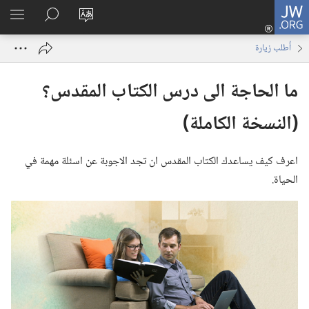
JW.ORG
تسجيل
تغيير
البحث
اظهر
الدخول
لغة
في
القائم
(يفتح
أُطلب زيارة
الموقع
JW.‎ORG
نافذة
جديدة)
ما الحاجة الى درس الكتاب المقدس؟‏
(‏النسخة الكاملة)‏
اعرف كيف يساعدك الكتاب المقدس ان تجد الاجوبة عن اسئلة مهمة في
الحياة.‏