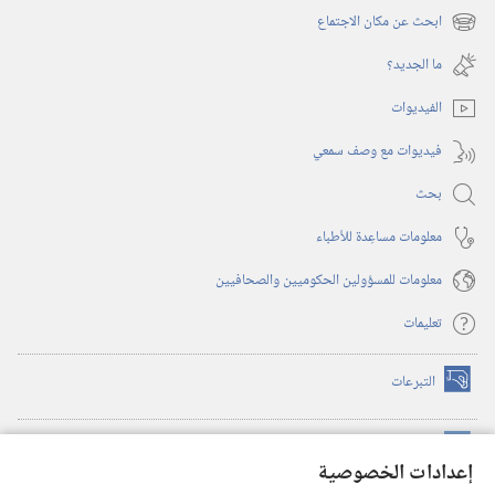
نافذة
ابحث عن مكان الاجتماع
(يفتح
جديدة)
نافذة
ما الجديد؟‏
جديدة)
الفيديوات
فيديوات مع وصف سمعي
بحث
معلومات مساعِدة للأطباء
معلومات للمسؤولين الحكوميين والصحافيين
تعليمات
التبرعات
(يفتح
نافذة
جديدة)
مكتبة برج المراقبة الالكترونية
™
(يفتح
إعدادات الخصوصية
نافذة