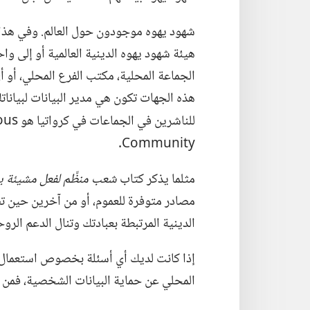
شهود يهوه موجودون حول العالم.‏ وفي هذا ا
هيئة شهود يهوه الدينية العالمية أو إلى واح
الجماعة المحلية،‏ مكتب الفرع المحلي،‏ أو
هذه الجهات تكون هي مدير البيانات لبيانات
للناشرين في الجماعات في كرواتيا هو
ious
Community
‏.‏
مثلما يذكر كتاب
شعب منظَّم لفعل مشيئة يه
مصادر متوفرة للعموم،‏ أو من آخرين حين تص
الدينية المرتبطة بعبادتك وتنال الدعم الرو
إذا كانت لديك أي أسئلة بخصوص استعمال 
المحلي عن حماية البيانات الشخصية،‏ فمن فض