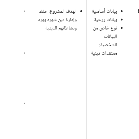
بيانات أساسية
الهدف المشروع:‏ حفظ
الناشرون
بيانات روحية
وإدارة دين شهود يهوه
النشيطون:‏
نوع خاص من
ونشاطاتهم الدينية
سنة الخدمة
البيانات
الحالية
الشخصية:‏
والسابقة
معتقدات دينية
الناشرون
الخاملون:‏
آخر سنة
خدمة كانوا
فيها
نشيطين
لا يتم
الاحتفاظ
بسجلات
الذين لم
يعودوا من