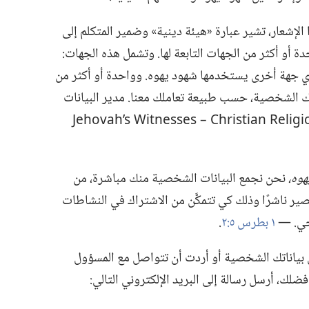
لإشعار،‏ تشير عبارة «هيئة دينية» وضمير المتكلم إلى
دة أو أكثر من الجهات التابعة لها.‏ وتشمل هذه الجهات:‏
 أي جهة أخرى يستخدمها شهود يهوه.‏ وواحدة أو أكثر من
ك الشخصية،‏ حسب طبيعة تعاملك معنا.‏ مدير البيانات
Jehovah’s Witnesses ‎–‎ Christian Relig
وه،‏
نحن نجمع البيانات الشخصية منك مباشرة،‏ من
ير ناشرًا وذلك كي تتمكَّن من الاشتراك في النشاطات
حي.‏ —‏
١ بطرس ٥:‏٢
‏.‏
بياناتك الشخصية أو أردت أن تتواصل مع المسؤول
لك،‏ أرسل رسالة إلى البريد الإلكتروني التالي:‏