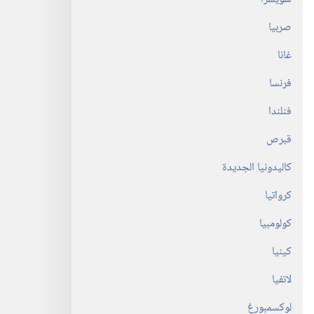
صربيا
غانا
فرنسا
فنلندا
قبرص
كاليدونيا الجديدة
كرواتيا
كولومبيا
كينيا
لاتفيا
لوكسمبورغ