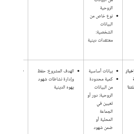
من البيانات
ما دام ذلك
الروحية
ضروريًّا
نوع خاص من
لاشتراكك
البيانات
في
الشخصية:‏
النشاطات أ
معتقدات دينية
المشاريع
الطوعية
خبار
بيانات أساسية
الهدف المشروع:‏ حفظ
برنامج
كمية محدودة
وإدارة نشاطات شهود
اجتماعات
تنا
من البيانات
يهوه الدينية
الجماعة
الروحية:‏ دور أو
يُحتفظ به
تعيين في
حتى
الجماعة
استبداله
المحلية أو
ببرنامج
ضمن شهود
جديد