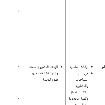
شهود يهوه
ملاحظة:‏
سنة الخدمة
هي من
أيلول
(‏سبتمبر)‏ إ
آب
(‏أغسطس)‏
أو
بيانات أساسية
الهدف المشروع:‏ حفظ
لا يتم
في بعض
وإدارة نشاطات شهود
الاحتفاظ
النشاطات
يهوه الدينية
ببيانات
والمشاريع:‏
الاشتراك ف
بيانات الاتصال
الاجتماعات
وكمية محدودة
يُحتفظ بها