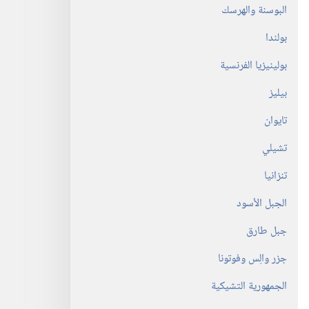
البوسنة والهرسك
بولندا
بولينيزيا الفرنسية
بيليز
تايوان
تشيلي
تنزانيا
الجبل الأسود
جبل طارق
جزر والِس وفوتونا
الجمهورية التشيكية