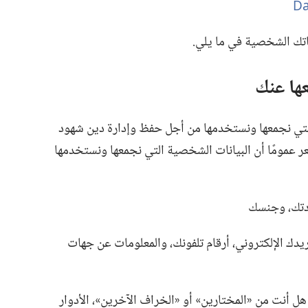
Da
تك الشخصية في ما يلي.‏
ها عنك
التي نجمعها ونستخدمها من أجل حفظ وإدارة دين شهود
شعر عمومًا أن البيانات الشخصية التي نجمعها ونستخدمها
دتك،‏ وجنسك
يدك الإلكتروني،‏ أرقام تلفونك،‏ والمعلومات عن جهات
ل أنت من «المختارين» أو «الخراف الآخرين»،‏ الأدوار