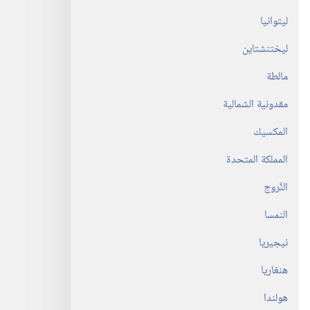
ليتوانيا
ليختنشتاين
مالطة
مقدونية الشمالية
لى
المكسيك
المملكة المتحدة
النَّروج
النمسا
نيجيريا
ي
هنغاريا
هولندا