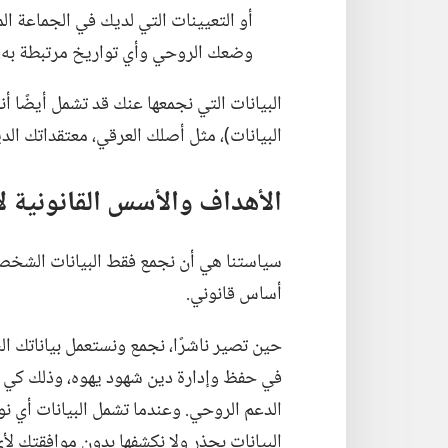
أو التعيينات التي لديك في الجماعة الم
وضعك الروحي وأي تواريخ مرتبطة به،‏ 
البيانات التي نجمعها عنك قد تشمل أيضًا أنو
البيانات)‏،‏ مثل أصلك العرقي،‏ معتقداتك الدين
الأهداف والأسس القانونية 
سياستنا هي أن نجمع فقط البيانات الشخصي
أساس قانوني.‏
حين تصير ناشرًا،‏ نجمع ونستعمل بياناتك 
في حفظ وإدارة دين شهود يهوه،‏ وذلك كي ت
الدعم الروحي.‏ وعندما تشمل البيانات أي نو
البيانات بحذر ولا نكشفها بدون موافقتك لأي 