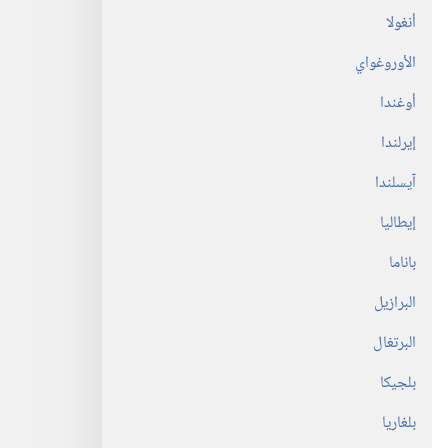
أنغولا
الأوروغواي
أوغندا
إيرلندا
آيسلندا
إيطاليا
باناما
البرازيل
البرتغال
بلجيكا
بلغاريا