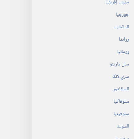
جنوب إفريقيا
جورجيا
الدانمارك
رواندا
رومانيا
سان مارينو
سري لانكا
السلفادور
سلوفاكيا
سلوفينيا
السويد
سويسرا