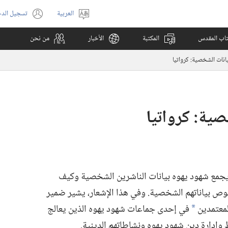
العربية
تسجيل الد
اختر
(يفتح
اللغة
نافذة
كتاب المقدس
المكتبة
الأخبار
من نحن
جديدة)
انات الشخصية:‏ كرواتيا
ية:‏ كرواتيا
يجمع شهود يهوه بيانات الناشرين الشخصية وكيف
بياناتهم الشخصية.‏ وفي هذا الإشعار،‏ يشير ضمير
لمعتمدين
في إحدى جماعات شهود يهوه الذين يعالج
a
إدارة دين شهود يهوه ونشاطاتهم الدينية.‏