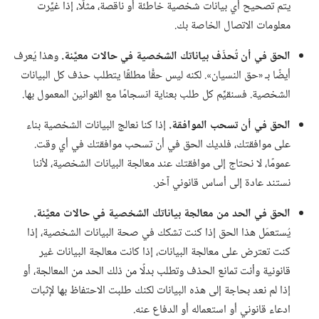
يتم تصحيح أي بيانات شخصية خاطئة أو ناقصة،‏ مثلًا،‏ إذا غيِّرت
معلومات الاتصال الخاصة بك.‏
الحق في أن تُحذَف بياناتك الشخصية في حالات معيَّنة.‏
وهذا يُعرف
أيضًا بـ‍ «حق النسيان».‏ لكنه ليس حقًّا مطلقًا يتطلب حذف كل البيانات
الشخصية.‏ فسنقيِّم كل طلب بعناية انسجامًا مع القوانين المعمول بها.‏
الحق في أن تسحب الموافقة.‏
إذا كنا نعالج البيانات الشخصية بناء
على موافقتك،‏ فلديك الحق في أن تسحب موافقتك في أي وقت.‏
عمومًا،‏ لا نحتاج إلى موافقتك عند معالجة البيانات الشخصية،‏ لأننا
نستند عادة إلى أساس قانوني آخر.‏
الحق في الحد من معالجة بياناتك الشخصية في حالات معيَّنة.‏
يُستعمَل هذا الحق إذا كنت تشكك في صحة البيانات الشخصية،‏ إذا
كنت تعترض على معالجة البيانات،‏ إذا كانت معالجة البيانات غير
قانونية وأنت تمانع الحذف وتطلب بدلًا من ذلك الحد من المعالجة،‏ أو
إذا لم نعد بحاجة إلى هذه البيانات لكنك طلبت الاحتفاظ بها لإثبات
ادعاء قانوني أو استعماله أو الدفاع عنه.‏