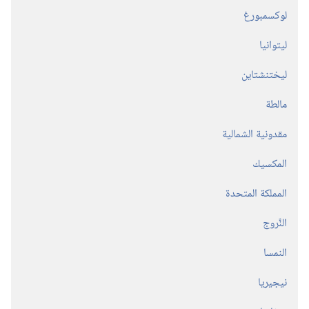
لوكسمبورغ
ليتوانيا
ليختنشتاين
مالطة
مقدونية الشمالية
المكسيك
المملكة المتحدة
النَّروج
النمسا
نيجيريا