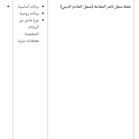
حفظ
سجل ناشر الجماعة
(‏سجل الخادم الديني)‏
بيانات أساسية
اله
بيانات روحية
وإد
نوع خاص من
ونش
البيانات
الشخصية:‏
معتقدات دينية