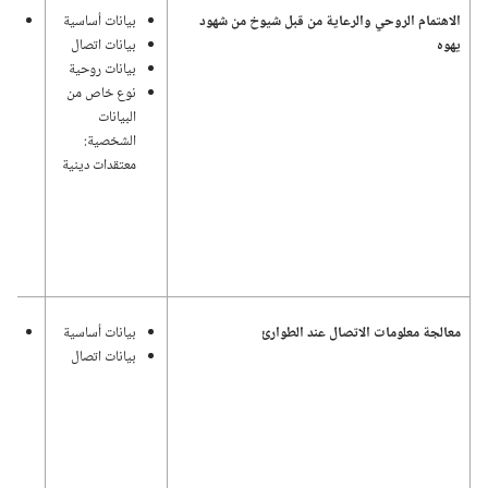
الاهتمام الروحي والرعاية من قبل شيوخ من شهود
بيانات أساسية
اله
يهوه
بيانات اتصال
وإد
بيانات روحية
ونش
نوع خاص من
٢٠:‏٢٨؛‏
البيانات
الشخصية:‏
معتقدات دينية
معالجة معلومات الاتصال عند الطوارئ
بيانات أساسية
سلا
بيانات اتصال
الأ
يتم
الط
الا
للجم