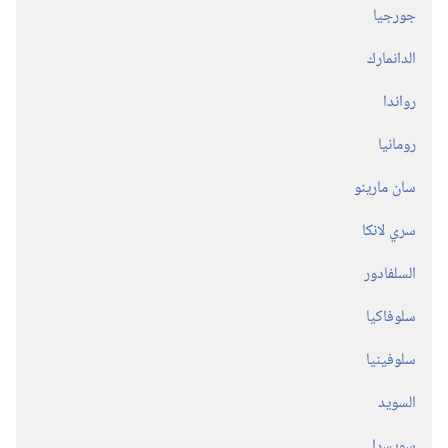
جورجيا
الدانمارك
رواندا
رومانيا
سان مارينو
سري لانكا
السلفادور
سلوفاكيا
سلوفينيا
السويد
سويسرا