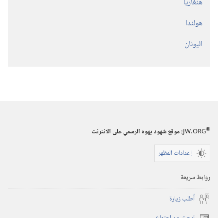
هنغاريا
هولندا
اليونان
®
JW.ORG
:‏ موقع شهود يهوه الرسمي على الانترنت
إعدادات المظهر
روابط سريعة
أُطلب زيارة