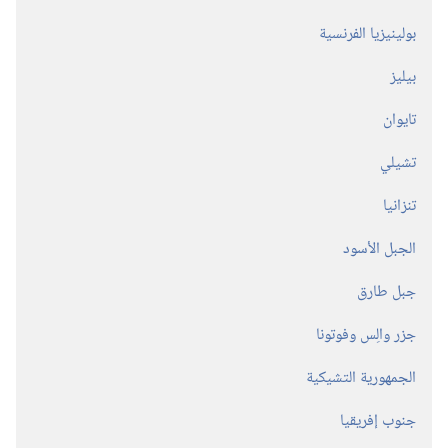
بولينيزيا الفرنسية
بيليز
تايوان
تشيلي
تنزانيا
الجبل الأسود
جبل طارق
جزر والِس وفوتونا
الجمهورية التشيكية
جنوب إفريقيا