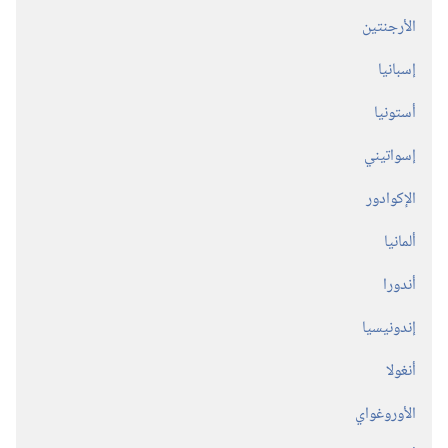
الأرجنتين
إسبانيا
أستونيا
إسواتيني
الإكوادور
ألمانيا
أندورا
إندونيسيا
أنغولا
الأوروغواي