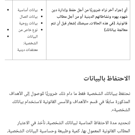
أي إجراء آخر نراه ضروريًّا من أجل حفظ وإدارة دين
بيانات أساسية
اله
شهود يهوه ونشاطاتهم الدينية أو من أجل مطالب
بيانات اتصال
وإد
قانونية.‏ (‏في هذه الحالات،‏ سيصلك إشعار قبل أن تتم
بيانات روحية
ونش
معالجة بياناتك)‏
نوع خاص من
التز
البيانات
موا
الشخصية:‏
معتقدات دينية
الاحتفاظ بالبيانات
نحتفظ ببياناتك الشخصية فقط ما دام ذلك ضروريًّا للوصول إلى الأهداف
المذكورة سابقًا في قسم «الأهداف والأسس القانونية لاستخدام بياناتك
الشخصية».‏
لتحديد مدة الاحتفاظ المناسبة لبياناتك الشخصية،‏ نأخذ في الاعتبار
المطالب القانونية المعمول بها،‏ كمية وطبيعة وحساسية البيانات الشخصية،‏