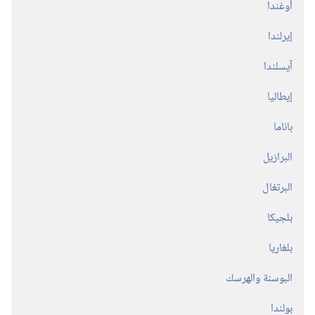
أوغندا
إيرلندا
آيسلندا
إيطاليا
باناما
البرازيل
البرتغال
بلجيكا
بلغاريا
البوسنة والهرسك
بولندا