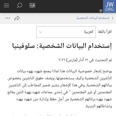
JW.ORG
تسجيل
تغيير
البحث
اظهر
الدخول
لغة
في
القائم
(يفتح
إستخدام البيانات الشخصية
الموقع
JW.‎ORG
نافذة
جديدة)
اقرأ باللغة
إستخدام البيانات الشخصية:‏ سلوفينيا
تم التحديث في ١٢ آذار (‏مارس)‏ ٢٠٢٦
يوضح إشعار خصوصية البيانات هذا لماذا يجمع شهود يهوه بيانات
الناشرين الشخصية وكيف يستخدمونها،‏ ويصف حقوق الناشرين بخصوص
بياناتهم الشخصية.‏ وفي هذا الإشعار،‏ يشير ضمير المخاطب إلى الناشرين
المعتمدين أو غير المعتمدين
في إحدى جماعات شهود يهوه الذين يعالج
a
شهود يهوه بياناتهم الشخصية من أجل حفظ وإدارة دين شهود يهوه
ونشاطاتهم الدينية.‏