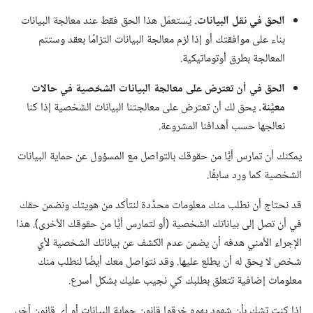
الحق في نقل البيانات.‏
يُستعمَل هذا الحق فقط عند معالجة البيانات
بناء على موافقتك أو إذا لزم معالجة البيانات التزامًا بعقد وستتم
المعالجة بطرق أوتوماتيكية.‏
الحق في أن تعترض على معالجة البيانات الشخصية في حالات
معيَّنة.‏
يحق لك أن تعترض على معالجتنا البيانات الشخصية إذا كنا
نعالجها حسب أهدافنا المشروعة.‏
يمكنك أن تمارس أيًّا من حقوقك بالتواصل مع المسؤول عن حماية البيانات
الشخصية كما ورد سابقًا.‏
قد نحتاج أن نطلب منك معلومات محدَّدة لنتأكد من هويتك ونضمن حقك
في أن تصل إلى بياناتك الشخصية (‏أو لتمارس أيًّا من حقوقك الأخرى)‏.‏ هذا
الإجراء الأمني هدفه أن يضمن عدم الكشف عن بياناتك الشخصية لأي
شخص لا يحق له أن يطلع عليها.‏ وقد نتواصل معك أيضًا لنطلب منك
معلومات إضافية تتعلق بطلبك كي نجيب عليك بشكل أسرع.‏
إذا كنت تشك بأن شهود يهوه خرقوا قانون حماية البيانات أو أي قانون آخر،‏