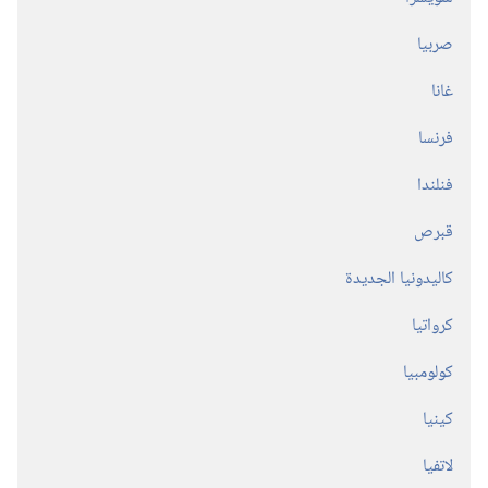
صربيا
غانا
فرنسا
فنلندا
قبرص
كاليدونيا الجديدة
كرواتيا
كولومبيا
كينيا
لاتفيا