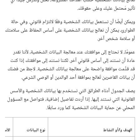
نعالج بياناتك الشخصية حسب أهدافنا المشروعة،‏ نحلِّل وندرس جيدًا أي
تأثير مُحتمل عليك وعلى حقوقك.‏
ويمكن أيضًا أن نستعمل بياناتك الشخصية وفقًا لالتزام قانوني.‏ وفي حالة
الطوارئ،‏ يمكن أن نعالج بياناتك الشخصية على أساس الحفاظ على سلامتك
أو سلامة شخص آخر.‏
عمومًا،‏ لا نحتاج إلى موافقتك عند معالجة البيانات الشخصية،‏ لأننا نقدر
عادة أن نستند إلى أساس قانوني آخر.‏ لكننا نستند إلى موافقتك إذا كنت
قد قدَّمت موافقة واضحة على معالجة بياناتك الشخصية.‏ لاحِظ من فضلك
أن بيانات القاصرين تُعالج بموافقة أحد الوالدين أو الوصي الشرعي.‏
يصف الجدول أدناه الطرائق التي نستخدم بها بياناتك الشخصية والأسس
القانونية التي نستند إليها.‏ إذا أردت تفاصيل إضافية،‏ فتواصل مع المسؤول
المحلي عن حماية البيانات الشخصية كما ورد سابقًا.‏
الهدف و/‏أو النشاط
نوع البيانات
الأساس 