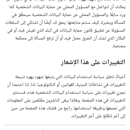
يمكنك أن تتواصل مع المسؤول المحلي عن حماية البيانات الشخصية كما
ورد سابقًا.‏ والمسؤول المحلي عن حماية البيانات الشخصية سيحقِّق في
المسألة ويخبرك كيف ستتم متابعتها.‏ يحق لك أيضًا أن تشتكي إلى السلطات
المسؤولة عن تطبيق قانون حماية البيانات في البلد الذي تعيش فيه،‏ أو في
المكان الذي تشك أن الخرق حصل فيه،‏ أو أن ترفع المسألة إلى محكمة
مختصة.‏
التغييرات على هذا الإشعار
أحيانًا،‏ تتغيَّر سياسة استخدام البيانات التي يتبعها شهود يهوه نتيجة
التغييرات في نشاطاتنا الدينية،‏ القوانين،‏ أو التكنولوجيا.‏ لذا،‏ إذا احتجنا أن
نجري تغييرات على سياسة استخدام البيانات الشخصية هذه،‏ فسننشر
التغييرات في هذه الصفحة.‏ وهكذا يبقى الناشرون مطَّلعين على المعلومات
التي نجمعها وطريقة استخدامها.‏ راجِع من فضلك هذه الصفحة من حين
إلى آخر لتطَّلع على آخر التغييرات.‏