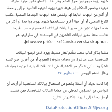
شهود يهوه موجودون حول العالم.‏ وفي هذا الإشعار،‏ تشير عبارة «هيئة
دينية» وضمير المتكلم إلى هيئة شهود يهوه الدينية العالمية أو إلى واحدة
أو أكثر من الجهات التابعة لها.‏ وتشمل هذه الجهات:‏ الجماعة المحلية،‏ مكتب
الفرع المحلي،‏ أو أي جهة أخرى يستخدمها شهود يهوه.‏ وواحدة أو أكثر من
هذه الجهات تكون هي مدير البيانات لبياناتك الشخصية،‏ حسب طبيعة
تعاملك معنا.‏ مدير البيانات للناشرين في الجماعات في سلوفينيا هو
Jehovove priče – krščanska verska skupnost
‏.‏
مثلما يذكر كتاب
شعب منظَّم لفعل مشيئة يهوه،‏
نحن نجمع البيانات
الشخصية منك مباشرة،‏ من مصادر متوفرة للعموم،‏ أو من آخرين حين تصير
ناشرًا وذلك كي تتمكَّن من الاشتراك في النشاطات الدينية المرتبطة بعبادتك
وتنال الدعم الروحي.‏ —‏
١ بطرس ٥:‏٢
‏.‏
إذا كانت لديك أي أسئلة بخصوص استعمال بياناتك الشخصية أو أردت أن
تتواصل مع المسؤول المحلي عن حماية البيانات الشخصية،‏ فمن فضلك،‏
أرسل رسالة إلى البريد الإلكتروني التالي:‏
DataProtectionOfficer.‎SI@jw.‎org