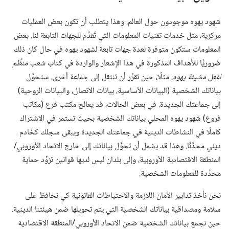
شهود يهوه موجودون حول العالم.‏ وهذا يتطلب أن تكون بعض العمليات
مركزية،‏ مثل خدمات تقنيات المعلومات التي تُقدَّم للجهات التابعة لنا.‏ بعض
المعلومات ستكون متوفرة لعدة جهات تابعة لشهود يهوه في حال كان ذلك
ضروريًّا للأهداف المذكورة في هذا الإشعار والواردة في كتاب
شعب منظَّم
لفعل مشيئة يهوه.‏
مثلًا،‏ حين تقرِّر أن تنتقل إلى جماعة أخرى،‏ ستحوَّل
بياناتك الشخصية (‏البيانات الأساسية،‏ بيانات الاتصال،‏ والبيانات الروحية)‏
إلى جماعتك الجديدة.‏ في بعض الحالات،‏ قد يعالج مكتب فرع (‏مكاتب
فروع)‏ شهود يهوه المحلي بياناتك الشخصية بحيث تستمر في الاشتراك
كاملًا في النشاطات الدينية في جماعتك الجديدة ويبقى سجلك كخادم
ديني محدَّثًا.‏ وهذا قد يشمل أن تحوَّل بياناتك إلى خارج الاتحاد الأوروبي/‏
المنطقة الاقتصادية الأوروبية،‏ وإلى بلدان ليس لديها قوانين تزوِّد حماية
محدَّدة للمعلومات الشخصية.‏
نحن نأخذ تدابير الأمان اللازمة والاحتياطات القانونية كي نحافظ على
سلامة ومصداقية بياناتك الشخصية التي يتم تحويلها ضمن هيئتنا الدينية.‏
حين نجمع بياناتك الشخصية ضمن الاتحاد الأوروبي/‏المنطقة الاقتصادية