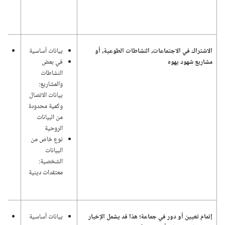
الاشتراك في الاجتماعات،‏ النشاطات الطوعية،‏ أو
بيانات أساسية
اله
مشاريع شهود يهوه
في بعض
وإد
النشاطات
الد
والمشاريع:‏
بيانات الاتصال
وكمية محدودة
من البيانات
الروحية
نوع خاص من
البيانات
الشخصية:‏
معتقدات دينية
إتمام تعيين أو دور في جماعة؛‏ هذا قد يشمل الإخبار
بيانات أساسية
اله