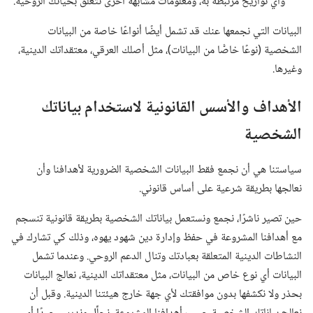
وأي تواريخ مرتبطة به،‏ ومعلومات مشابهة أخرى تتعلق بحياتك الروحية.‏
البيانات التي نجمعها عنك قد تشمل أيضًا أنواعًا خاصة من البيانات
الشخصية (‏نوعًا خاصًّا من البيانات)‏،‏ مثل أصلك العرقي،‏ معتقداتك الدينية،‏
وغيرها.‏
الأهداف والأسس القانونية لاستخدام بياناتك
الشخصية
سياستنا هي أن نجمع فقط البيانات الشخصية الضرورية لأهدافنا وأن
نعالجها بطريقة شرعية على أساس قانوني.‏
حين تصير ناشرًا،‏ نجمع ونستعمل بياناتك الشخصية بطريقة قانونية تنسجم
مع أهدافنا المشروعة في حفظ وإدارة دين شهود يهوه،‏ وذلك كي تشارك في
النشاطات الدينية المتعلقة بعبادتك وتنال الدعم الروحي.‏ وعندما تشمل
البيانات أي نوع خاص من البيانات،‏ مثل معتقداتك الدينية،‏ نعالج البيانات
بحذر ولا نكشفها بدون موافقتك لأي جهة خارج هيئتنا الدينية.‏ وقبل أن