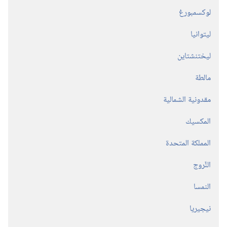
لوكسمبورغ
ليتوانيا
ليختنشتاين
مالطة
مقدونية الشمالية
المكسيك
المملكة المتحدة
النَّروج
النمسا
نيجيريا