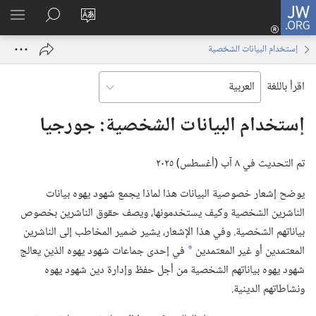
JW.ORG
تسجيل
تغيير
البحث
اظهر
الدخول
لغة
في
القائم
(يفتح
إستخدام البيانات الشخصية
الموقع
JW.‎ORG
نافذة
جديدة)
اقرأ باللغة
إستخدام البيانات الشخصية:‏ جورجيا
تم التحديث في ٨ آب (‏أغسطس)‏ ٢٠٢٥
يوضح إشعار خصوصية البيانات هذا لماذا يجمع شهود يهوه بيانات
الناشرين الشخصية وكيف يستخدمونها،‏ ويصف حقوق الناشرين بخصوص
بياناتهم الشخصية.‏ وفي هذا الإشعار،‏ يشير ضمير المخاطب إلى الناشرين
المعتمدين أو غير المعتمدين
في إحدى جماعات شهود يهوه الذين يعالج
a
شهود يهوه بياناتهم الشخصية من أجل حفظ وإدارة دين شهود يهوه
ونشاطاتهم الدينية.‏