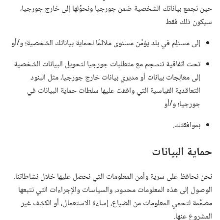
حين نجمع بياناتك الشخصية ضمن جورجيا ونحوِّلها إلى خارج جورجيا،‏
سيكون ذلك فقط
إلى مستلِم في بلد يؤمِّن مستوى ملائمًا لحماية بياناتك الشخصية؛‏ و/‏أو
تحت اتفاقية تنسجم مع متطلبات جورجيا لتحويل البيانات الشخصية
إلى معالِجات بيانات أو مديري بيانات خارج جورجيا،‏ مثل البنود
التعاقدية القياسية التي وافقت عليها سلطات حماية البيانات في
جورجيا؛‏ و/‏أو
بموافقتك.‏
حماية البيانات
نحن نحافظ على سرية وأمن المعلومات التي نحصل عليها خلال نشاطاتنا.‏
الوصول إلى هذه المعلومات محدود،‏ والسياسات والإجراءات التي نتبعها
مصمَّمة لتحمي المعلومات من الضياع،‏ إساءة الاستعمال،‏ أو الكشف غير
المشروع عنها.‏