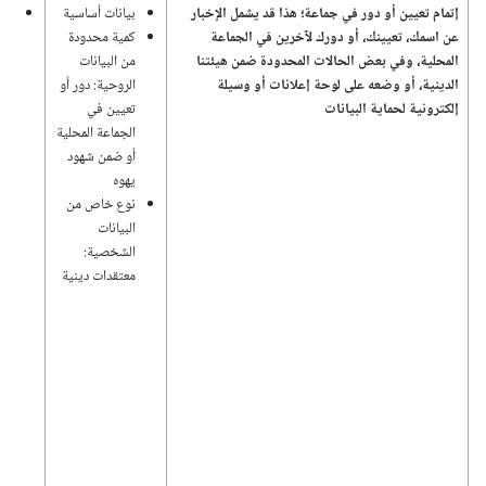
إتمام تعيين أو دور في جماعة؛‏ هذا قد يشمل الإخبار
بيانات أساسية
اله
عن اسمك،‏ تعيينك،‏ أو دورك لآخرين في الجماعة
كمية محدودة
وإد
المحلية،‏ وفي بعض الحالات المحدودة ضمن هيئتنا
من البيانات
الد
الدينية،‏ أو وضعه على لوحة إعلانات أو وسيلة
الروحية:‏ دور أو
إلكترونية لحماية البيانات
تعيين في
الجماعة المحلية
أو ضمن شهود
يهوه
نوع خاص من
البيانات
الشخصية:‏
معتقدات دينية