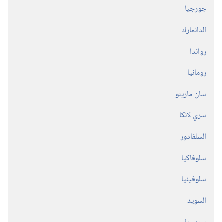
جورجيا
الدانمارك
رواندا
رومانيا
سان مارينو
سري لانكا
السلفادور
سلوفاكيا
سلوفينيا
السويد