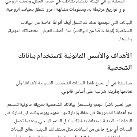
المحلية أو في الهيئة الدينية،‏ نشاطك في خدمة الحقل،‏ وضعك الروحي
وأي تواريخ مرتبطة به،‏ ومعلومات مشابهة أخرى تتعلق بحياتك الروحية.‏
البيانات التي نجمعها عنك قد تشمل أيضًا أنواعًا خاصة من البيانات
الشخصية (‏نوعًا خاصًّا من البيانات)‏،‏ مثل أصلك العرقي،‏ معتقداتك الدينية،‏
وغيرها.‏
الأهداف والأسس القانونية لاستخدام بياناتك
الشخصية
سياستنا هي أن نجمع فقط البيانات الشخصية الضرورية لأهدافنا وأن
نعالجها بطريقة شرعية على أساس قانوني.‏
حين تصير ناشرًا،‏ نجمع ونستعمل بياناتك الشخصية بطريقة قانونية تنسجم
مع أهدافنا المشروعة في حفظ وإدارة دين شهود يهوه،‏ وذلك كي تشارك في
النشاطات الدينية المتعلقة بعبادتك وتنال الدعم الروحي.‏ وعندما تشمل
البيانات أي نوع خاص من البيانات،‏ مثل معتقداتك الدينية،‏ نعالج البيانات