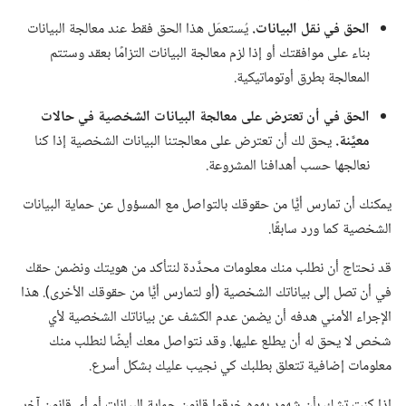
الحق في نقل البيانات.‏
يُستعمَل هذا الحق فقط عند معالجة البيانات
بناء على موافقتك أو إذا لزم معالجة البيانات التزامًا بعقد وستتم
المعالجة بطرق أوتوماتيكية.‏
الحق في أن تعترض على معالجة البيانات الشخصية في حالات
معيَّنة.‏
يحق لك أن تعترض على معالجتنا البيانات الشخصية إذا كنا
نعالجها حسب أهدافنا المشروعة.‏
يمكنك أن تمارس أيًّا من حقوقك بالتواصل مع المسؤول عن حماية البيانات
الشخصية كما ورد سابقًا.‏
قد نحتاج أن نطلب منك معلومات محدَّدة لنتأكد من هويتك ونضمن حقك
في أن تصل إلى بياناتك الشخصية (‏أو لتمارس أيًّا من حقوقك الأخرى)‏.‏ هذا
الإجراء الأمني هدفه أن يضمن عدم الكشف عن بياناتك الشخصية لأي
شخص لا يحق له أن يطلع عليها.‏ وقد نتواصل معك أيضًا لنطلب منك
معلومات إضافية تتعلق بطلبك كي نجيب عليك بشكل أسرع.‏
إذا كنت تشك بأن شهود يهوه خرقوا قانون حماية البيانات أو أي قانون آخر،‏