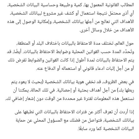
المطالب القانونية المعمول بها،‏ كمية وطبيعة وحساسية البيانات الشخصية،‏
أي أذى محتمَل نتيجة استعمال أو كشف غير مشروع لبياناتك الشخصية،‏
الأهداف التي نعالج من أجلها بياناتك الشخصية،‏ وإمكانية الوصول إلى هذه
الأهداف من خلال وسائل أخرى.‏
حول العالم،‏ تختلف مدة الاحتفاظ بالبيانات باختلاف البلد أو المنطقة،‏
وتُحدَّد المدة حسب القوانين المحلية وضوابط الاحتفاظ بالبيانات.‏ أيضًا،‏ قد
يتم الاحتفاظ بالبيانات لمدة أطول إذا كانت القوانين والضوابط تفرض ذلك
أو من أجل إثبات ادعاء قانوني أو استعماله أو الدفاع عنه.‏
في بعض الظروف،‏ قد نخفي هوية بياناتك الشخصية (‏بحيث لا يعود يتم
ربطها بك)‏ من أجل أهداف بحثية أو إحصائية.‏ في تلك الحالة،‏ يمكننا أن
نستعمل هذه المعلومات لفترة غير محددة من الوقت دون إشعار إضافي لك.‏
إذا أردت أن تعرف أكثر عن فترات الاحتفاظ بالبيانات التي نطبقها على
بياناتك الشخصية،‏ فتواصل من فضلك مع المسؤول المحلي عن حماية
البيانات الشخصية كما ورد سابقًا.‏