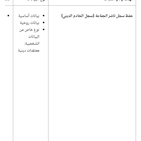
حفظ
سجل ناشر الجماعة
(‏سجل الخادم الديني)‏
بيانات أساسية
اله
بيانات روحية
وإد
نوع خاص من
ونش
البيانات
الشخصية:‏
معتقدات دينية