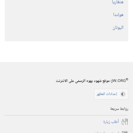
هنغاريا
هولندا
اليونان
®
JW.ORG
:‏ موقع شهود يهوه الرسمي على الانترنت
إعدادات المظهر
روابط سريعة
أُطلب زيارة