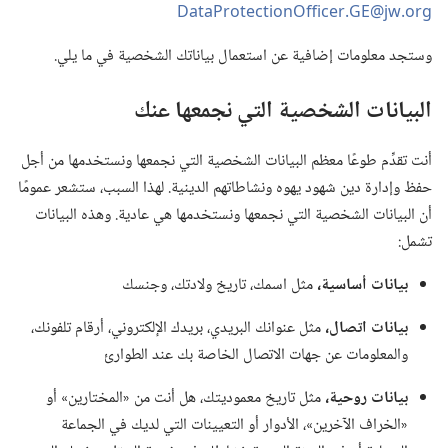
DataProtectionOfficer.‎GE@jw.‎org
وستجد معلومات إضافية عن استعمال بياناتك الشخصية في ما يلي.‏
البيانات الشخصية التي نجمعها عنك
أنت تقدِّم طوعًا معظم البيانات الشخصية التي نجمعها ونستخدمها من أجل
حفظ وإدارة دين شهود يهوه ونشاطاتهم الدينية.‏ لهذا السبب،‏ ستشعر عمومًا
أن البيانات الشخصية التي نجمعها ونستخدمها هي عادية.‏ وهذه البيانات
تشمل:‏
بيانات أساسية،‏
مثل اسمك،‏ تاريخ ولادتك،‏ وجنسك
بيانات اتصال،‏
مثل عنوانك البريدي،‏ بريدك الإلكتروني،‏ أرقام تلفونك،‏
والمعلومات عن جهات الاتصال الخاصة بك عند الطوارئ
بيانات روحية،‏
مثل تاريخ معموديتك،‏ هل أنت من «المختارين» أو
«الخراف الآخرين»،‏ الأدوار أو التعيينات التي لديك في الجماعة