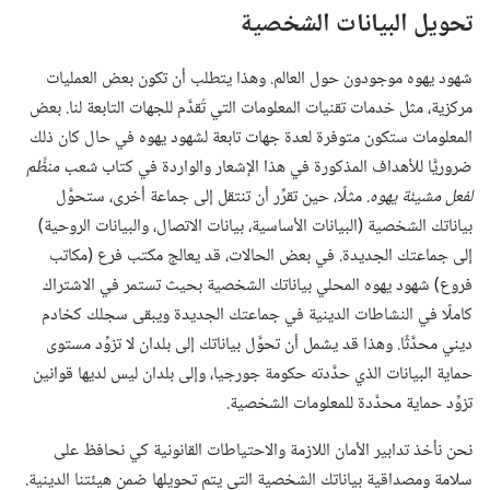
تحويل البيانات الشخصية
شهود يهوه موجودون حول العالم.‏ وهذا يتطلب أن تكون بعض العمليات
مركزية،‏ مثل خدمات تقنيات المعلومات التي تُقدَّم للجهات التابعة لنا.‏ بعض
المعلومات ستكون متوفرة لعدة جهات تابعة لشهود يهوه في حال كان ذلك
ضروريًّا للأهداف المذكورة في هذا الإشعار والواردة في كتاب
شعب منظَّم
لفعل مشيئة يهوه.‏
مثلًا،‏ حين تقرِّر أن تنتقل إلى جماعة أخرى،‏ ستحوَّل
بياناتك الشخصية (‏البيانات الأساسية،‏ بيانات الاتصال،‏ والبيانات الروحية)‏
إلى جماعتك الجديدة.‏ في بعض الحالات،‏ قد يعالج مكتب فرع (‏مكاتب
فروع)‏ شهود يهوه المحلي بياناتك الشخصية بحيث تستمر في الاشتراك
كاملًا في النشاطات الدينية في جماعتك الجديدة ويبقى سجلك كخادم
ديني محدَّثًا.‏ وهذا قد يشمل أن تحوَّل بياناتك إلى بلدان لا تزوِّد مستوى
حماية البيانات الذي حدَّدته حكومة جورجيا،‏ وإلى بلدان ليس لديها قوانين
تزوِّد حماية محدَّدة للمعلومات الشخصية.‏
نحن نأخذ تدابير الأمان اللازمة والاحتياطات القانونية كي نحافظ على
سلامة ومصداقية بياناتك الشخصية التي يتم تحويلها ضمن هيئتنا الدينية.‏