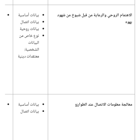
الاهتمام الروحي والرعاية من قبل شيوخ من شهود
بيانات أساسية
اله
يهوه
بيانات اتصال
وإد
بيانات روحية
ونش
نوع خاص من
٢٠:‏٢٨؛‏
البيانات
الشخصية:‏
معتقدات دينية
معالجة معلومات الاتصال عند الطوارئ
بيانات أساسية
سلا
بيانات اتصال
الأ
يتم
الط
الا
للجم