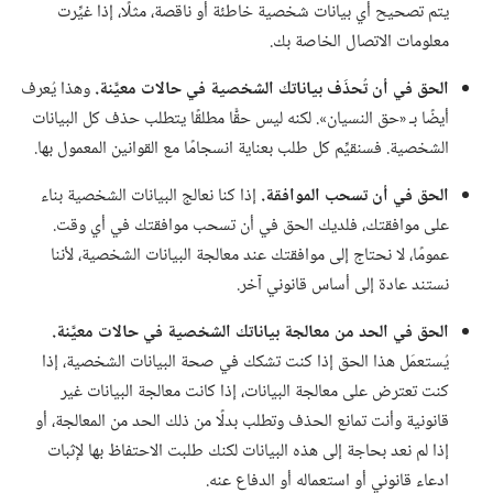
يتم تصحيح أي بيانات شخصية خاطئة أو ناقصة،‏ مثلًا،‏ إذا غيِّرت
معلومات الاتصال الخاصة بك.‏
الحق في أن تُحذَف بياناتك الشخصية في حالات معيَّنة.‏
وهذا يُعرف
أيضًا بـ‍ «حق النسيان».‏ لكنه ليس حقًّا مطلقًا يتطلب حذف كل البيانات
الشخصية.‏ فسنقيِّم كل طلب بعناية انسجامًا مع القوانين المعمول بها.‏
الحق في أن تسحب الموافقة.‏
إذا كنا نعالج البيانات الشخصية بناء
على موافقتك،‏ فلديك الحق في أن تسحب موافقتك في أي وقت.‏
عمومًا،‏ لا نحتاج إلى موافقتك عند معالجة البيانات الشخصية،‏ لأننا
نستند عادة إلى أساس قانوني آخر.‏
الحق في الحد من معالجة بياناتك الشخصية في حالات معيَّنة.‏
يُستعمَل هذا الحق إذا كنت تشكك في صحة البيانات الشخصية،‏ إذا
كنت تعترض على معالجة البيانات،‏ إذا كانت معالجة البيانات غير
قانونية وأنت تمانع الحذف وتطلب بدلًا من ذلك الحد من المعالجة،‏ أو
إذا لم نعد بحاجة إلى هذه البيانات لكنك طلبت الاحتفاظ بها لإثبات
ادعاء قانوني أو استعماله أو الدفاع عنه.‏