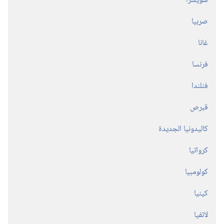
سويسرا
صربيا
غانا
فرنسا
فنلندا
قبرص
كاليدونيا الجديدة
كرواتيا
كولومبيا
كينيا
لاتفيا