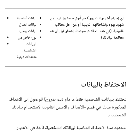
أي إجراء آخر نراه ضروريًّا من أجل حفظ وإدارة دين
بيانات أساسية
اله
شهود يهوه ونشاطاتهم الدينية أو من أجل مطالب
بيانات اتصال
وإد
قانونية.‏ (‏في هذه الحالات،‏ سيصلك إشعار قبل أن تتم
بيانات روحية
ونش
معالجة بياناتك)‏
نوع خاص من
التز
البيانات
موا
الشخصية:‏
معتقدات دينية
الاحتفاظ بالبيانات
نحتفظ ببياناتك الشخصية فقط ما دام ذلك ضروريًّا للوصول إلى الأهداف
المذكورة سابقًا في قسم «الأهداف والأسس القانونية لاستخدام بياناتك
الشخصية».‏
لتحديد مدة الاحتفاظ المناسبة لبياناتك الشخصية،‏ نأخذ في الاعتبار