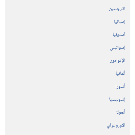
الأرجنتين
إسبانيا
أستونيا
إسواتيني
الإكوادور
ألمانيا
أندورا
إندونيسيا
أنغولا
الأوروغواي