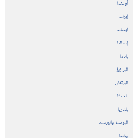
أوغندا
إيرلندا
آيسلندا
إيطاليا
باناما
البرازيل
البرتغال
بلجيكا
بلغاريا
البوسنة والهرسك
بولندا