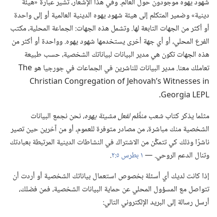
شهود يهوه موجودون حول العالم.‏ وفي هذا الإشعار،‏ تشير عبارة «هيئة
دينية» وضمير المتكلم إلى هيئة شهود يهوه الدينية العالمية أو إلى واحدة
أو أكثر من الجهات التابعة لها.‏ وتشمل هذه الجهات:‏ الجماعة المحلية،‏ مكتب
الفرع المحلي،‏ أو أي جهة أخرى يستخدمها شهود يهوه.‏ وواحدة أو أكثر من
هذه الجهات تكون هي مدير البيانات لبياناتك الشخصية،‏ حسب طبيعة
تعاملك معنا.‏ مدير البيانات للناشرين في الجماعات في جورجيا هو
The
Christian Congregation of Jehovah’s Witnesses in
Georgia LEPL
‏.‏
مثلما يذكر كتاب
شعب منظَّم لفعل مشيئة يهوه،‏
نحن نجمع البيانات
الشخصية منك مباشرة،‏ من مصادر متوفرة للعموم،‏ أو من آخرين حين تصير
ناشرًا وذلك كي تتمكَّن من الاشتراك في النشاطات الدينية المرتبطة بعبادتك
وتنال الدعم الروحي.‏ —‏
١ بطرس ٥:‏٢
‏.‏
إذا كانت لديك أي أسئلة بخصوص استعمال بياناتك الشخصية أو أردت أن
تتواصل مع المسؤول المحلي عن حماية البيانات الشخصية،‏ فمن فضلك،‏
أرسل رسالة إلى البريد الإلكتروني التالي:‏