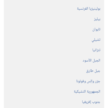
بولينيزيا الفرنسية
بيليز
تايوان
تشيلي
تنزانيا
الجبل الأسود
جبل طارق
جزر والِس وفوتونا
الجمهورية التشيكية
جنوب إفريقيا