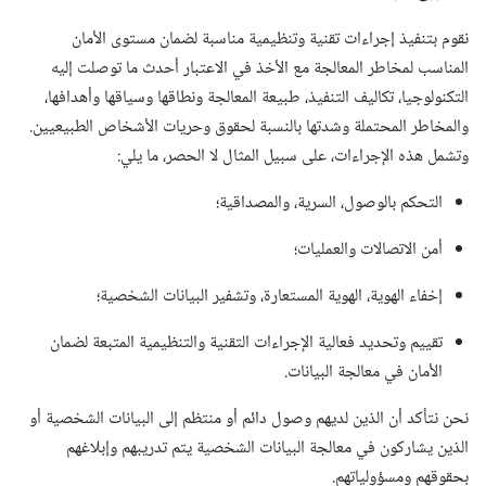
نقوم بتنفيذ إجراءات تقنية وتنظيمية مناسبة لضمان مستوى الأمان
المناسب لمخاطر المعالجة مع الأخذ في الاعتبار أحدث ما توصلت إليه
التكنولوجيا،‏ تكاليف التنفيذ،‏ طبيعة المعالجة ونطاقها وسياقها وأهدافها،‏
والمخاطر المحتملة وشدتها بالنسبة لحقوق وحريات الأشخاص الطبيعيين.‏
وتشمل هذه الإجراءات،‏ على سبيل المثال لا الحصر،‏ ما يلي:‏
التحكم بالوصول،‏ السرية،‏ والمصداقية؛‏
أمن الاتصالات والعمليات؛‏
إخفاء الهوية،‏ الهوية المستعارة،‏ وتشفير البيانات الشخصية؛‏
تقييم وتحديد فعالية الإجراءات التقنية والتنظيمية المتبعة لضمان
الأمان في معالجة البيانات.‏
نحن نتأكد أن الذين لديهم وصول دائم أو منتظم إلى البيانات الشخصية أو
الذين يشاركون في معالجة البيانات الشخصية يتم تدريبهم وإبلاغهم
بحقوقهم ومسؤولياتهم.‏