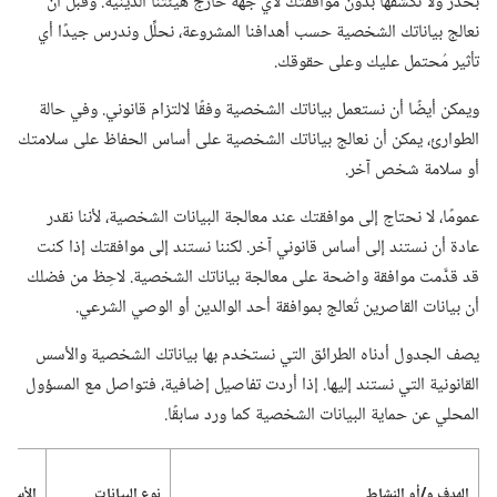
بحذر ولا نكشفها بدون موافقتك لأي جهة خارج هيئتنا الدينية.‏ وقبل أن
نعالج بياناتك الشخصية حسب أهدافنا المشروعة،‏ نحلِّل وندرس جيدًا أي
تأثير مُحتمل عليك وعلى حقوقك.‏
ويمكن أيضًا أن نستعمل بياناتك الشخصية وفقًا لالتزام قانوني.‏ وفي حالة
الطوارئ،‏ يمكن أن نعالج بياناتك الشخصية على أساس الحفاظ على سلامتك
أو سلامة شخص آخر.‏
عمومًا،‏ لا نحتاج إلى موافقتك عند معالجة البيانات الشخصية،‏ لأننا نقدر
عادة أن نستند إلى أساس قانوني آخر.‏ لكننا نستند إلى موافقتك إذا كنت
قد قدَّمت موافقة واضحة على معالجة بياناتك الشخصية.‏ لاحِظ من فضلك
أن بيانات القاصرين تُعالج بموافقة أحد الوالدين أو الوصي الشرعي.‏
يصف الجدول أدناه الطرائق التي نستخدم بها بياناتك الشخصية والأسس
القانونية التي نستند إليها.‏ إذا أردت تفاصيل إضافية،‏ فتواصل مع المسؤول
المحلي عن حماية البيانات الشخصية كما ورد سابقًا.‏
الهدف و/‏أو النشاط
نوع البيانات
الأساس 