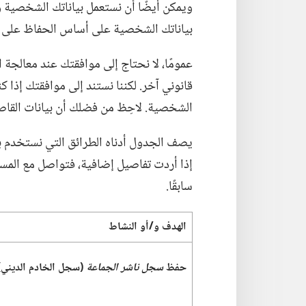
ويمكن أيضًا أن نستعمل بياناتك الشخصية وفقً
بياناتك الشخصية على أساس الحفاظ على 
عمومًا،‏ لا نحتاج إلى موافقتك عند معالجة ا
قانوني آخر.‏ لكننا نستند إلى موافقتك إذا
الشخصية.‏ لاحِظ من فضلك أن بيانات القاصر
يصف الجدول أدناه الطرائق التي نستخدم بها
إذا أردت تفاصيل إضافية،‏ فتواصل مع المس
سابقًا.‏
الهدف و/‏أو النشاط
حفظ
سجل ناشر الجماعة
(‏سجل الخادم الديني)‏