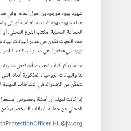
شهود يهوه موجودون حول العالم.‏ وفي هذا ا
هيئة شهود يهوه الدينية العالمية أو إلى واح
الجماعة المحلية،‏ مكتب الفرع المحلي،‏ أو
هذه الجهات تكون هي مدير البيانات لبيانا
يهوه في هنغاريا
هي مدير البيانات للناشرين
مثلما يذكر كتاب
شعب منظَّم لفعل مشيئة يه
لنا والبيانات الروحية،‏ المذكورة أدناه،‏ ا
تتمكَّن من الاشتراك في النشاطات الدينية ا
إذا كانت لديك أي أسئلة بخصوص استعمال 
المحلي عن حماية البيانات الشخصية،‏ فمن فض
taProtectionOfficer.‎HU@jw.‎org