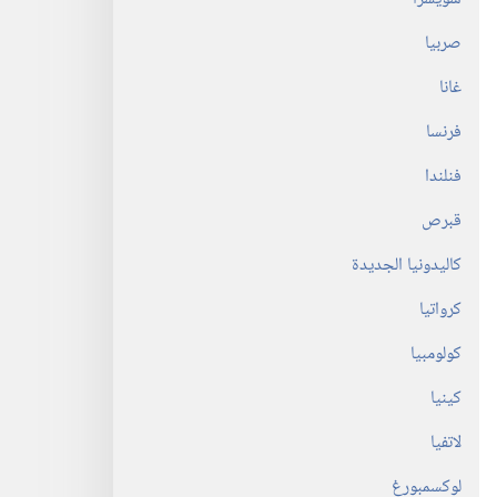
صربيا
‏
غانا
فرنسا
ن
فنلندا
قبرص
كاليدونيا الجديدة
كرواتيا
كولومبيا
كينيا
لى
لاتفيا
لوكسمبورغ