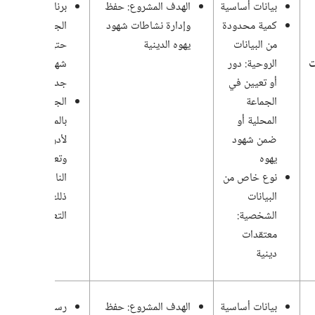
بيانات أساسية
الهدف المشروع:‏ حفظ
برنامج اجتماعات
كمية محدودة
وإدارة نشاطات شهود
الجماعة يُحتفظ ب
من البيانات
يهوه الدينية
حتى استبداله
ت
الروحية:‏ دور
شهريًّا ببرنامج
أو تعيين في
جديد
الجماعة
الجماعة تحتفظ
المحلية أو
بالمعلومات الحالي
ضمن شهود
لأدوار الناشرين
يهوه
وتعييناتهم ما دام
نوع خاص من
الناشر يشترك في
البيانات
ذلك الدور أو
الشخصية:‏
التعيين
معتقدات
دينية
بيانات أساسية
الهدف المشروع:‏ حفظ
رسائل التعريف:‏