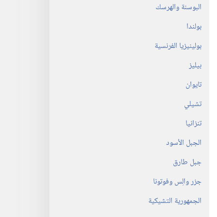
البوسنة والهرسك
بولندا
بولينيزيا الفرنسية
بيليز
تايوان
تشيلي
تنزانيا
الجبل الأسود
جبل طارق
جزر والِس وفوتونا
الجمهورية التشيكية