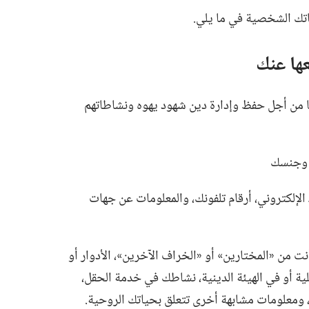
تك الشخصية في ما يلي.‏
ها عنك
 من أجل حفظ وإدارة دين شهود يهوه ونشاطاتهم
‏ وجنسك
الإلكتروني،‏ أرقام تلفونك،‏ والمعلومات عن جهات
ت من «المختارين» أو «الخراف الآخرين»،‏ الأدوار أو
ة أو في الهيئة الدينية،‏ نشاطك في خدمة الحقل،‏
ومعلومات مشابهة أخرى تتعلق بحياتك الروحية.‏