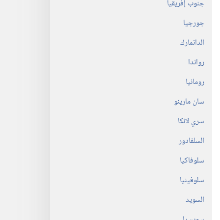
جنوب إفريقيا
جورجيا
الدانمارك
رواندا
رومانيا
سان مارينو
سري لانكا
السلفادور
سلوفاكيا
سلوفينيا
السويد
سويسرا