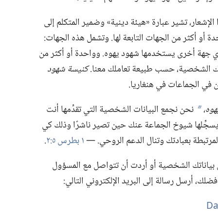
لإشعار،‏ تشير عبارة «هيئة دينية» وضمير المتكلم إلى
دة أو أكثر من الجهات التابعة لها.‏ وتشمل هذه الجهات:‏
 أي جهة أخرى يستخدمها شهود يهوه.‏ وواحدة أو أكثر من
تك الشخصية،‏ حسب طبيعة تعاملك معنا.‏
كنيسة شهود
 في الجماعات في هنغاريا.‏
وه،‏
نحن نجمع البيانات الشخصية التي تقدِّمها أنت
b
لتي يسجِّلها شيوخ الجماعة عنك حين تصير ناشرًا وذلك كي
لمرتبطة بعبادتك وتنال الدعم الروحي.‏ —‏
١ بطرس ٥:‏٢
‏.‏
بياناتك الشخصية أو أردت أن تتواصل مع المسؤول
لك،‏ أرسل رسالة إلى البريد الإلكتروني التالي:‏
Da