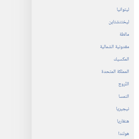
ليتوانيا
ليختنشتاين
مالطة
مقدونية الشمالية
المكسيك
المملكة المتحدة
النَّروج
النمسا
نيجيريا
هنغاريا
هولندا