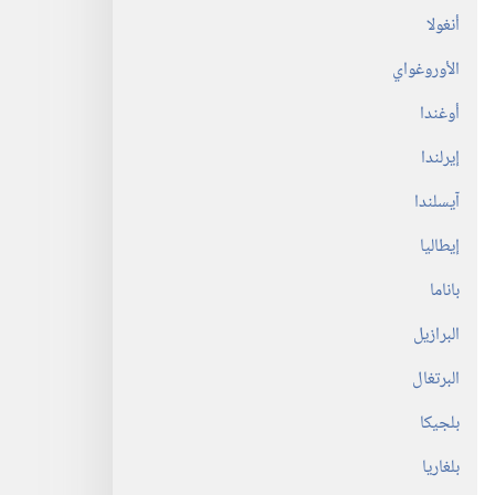
أنغولا
الأوروغواي
أوغندا
إيرلندا
آيسلندا
إيطاليا
باناما
البرازيل
البرتغال
بلجيكا
بلغاريا