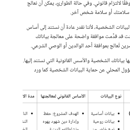
ا لالتزام قانوني.‏ وفي حالة الطوارئ،‏ يمكن أن نعالج
سلامتك أو سلامة شخص آخر.‏
لبيانات الشخصية،‏ لأننا نقدر عادة أن نستند إلى أساس
 كنت قد قدَّمت موافقة واضحة على معالجة بياناتك
ين تُعالج بموافقة أحد الوالدين أو الوصي الشرعي.‏
 بياناتك الشخصية والأسس القانونية التي نستند إليها.‏
ؤول المحلي عن حماية البيانات الشخصية كما ورد
نوع البيانات
الأساس القانوني لمعالجتها
مدة الاحتفاظ بها
بيانات أساسية
الهدف المشروع:‏ حفظ
الناشرون
بيانات روحية
وإدارة دين شهود يهوه
النشيطون:‏ سنة
نوع خاص من
ونشاطاتهم الدينية
الخدمة الحالية