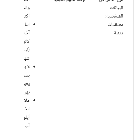
البيانات
والسابقة (‏ليس
الشخصية:‏
أكثر من ٢٤ شهرًا)‏
معتقدات
الناشرون الخاملون:
دينية
آخر سنة خدمة
كانوا فيها نشيطي
(‏ليس أكثر من ١٢
شهرًا)‏
لا يتم الاحتفاظ
بسجلات الذين لم
يعودوا من شهود
يهوه
ملاحظة:‏
سنة
الخدمة هي من
أيلول (‏سبتمبر)‏ إ
آب (‏أغسطس)‏