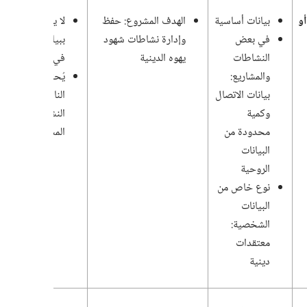
أو
بيانات أساسية
الهدف المشروع:‏ حفظ
لا يتم الاحتفاظ
في بعض
وإدارة نشاطات شهود
ببيانات الاشتراك
النشاطات
يهوه الدينية
في الاجتماعات
والمشاريع:‏
يُحتفظ بها ما دام
بيانات الاتصال
الناشر يشترك في
وكمية
النشاطات أو
محدودة من
المشاريع الطوعية
البيانات
الروحية
نوع خاص من
البيانات
الشخصية:‏
معتقدات
دينية