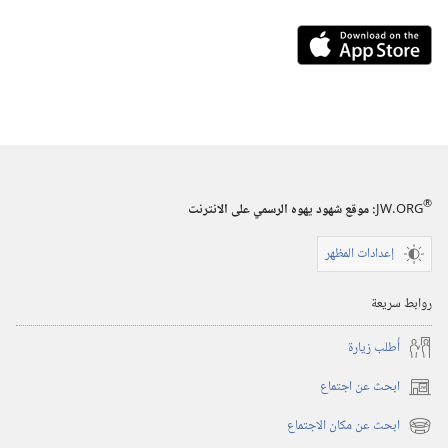
Download
on
the
App
Store
(يفتح
نافذة
®
JW.ORG
:‏ موقع شهود يهوه الرسمي على الانترنت
جديدة)
إعدادات المظهر
روابط سريعة
أُطلب زيارة
ابحث عن اجتماع
(يفتح
نافذة
ابحث عن مكان الاجتماع
(يفتح
جديدة)