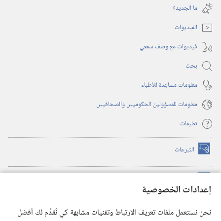
نافذة
ما الجديد؟‏
جديدة)
الفيديوات
فيديوات مع وصف سمعي
بحث
معلومات مساعِدة للأطباء
معلومات للمسؤولين الحكوميين والصحافيين
تعليمات
التبرعات
(يفتح
نافذة
جديدة)
مكتبة برج المراقبة الالكترونية
™
(يفتح
إعدادات الخصوصية
نافذة
JW Hub
جديدة)
(يفتح
نحن نستعمل ملفات تعريف الارتباط وتقنيات مشابهة كي نُقدِّم لك أفضل
نافذة