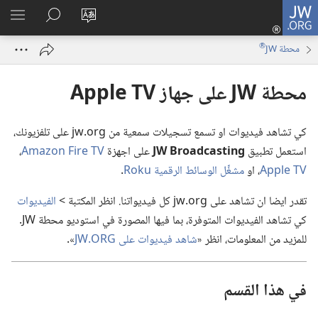
JW.ORG
تسجيل
تغيير
البحث
اظهر
الدخول
لغة
في
القائم
(يفتح
®
محطة JW
الموقع
JW.‎ORG
نافذة
جديدة)
محطة JW على جهاز Apple TV
كي تشاهد فيديوات او تسمع تسجيلات سمعية من jw.‎org على تلفزيونك،‏
استعمل تطبيق
JW Broadcasting
على اجهزة
Amazon Fire TV
‏،‏
Apple TV
‏،‏ او
مشغِّل الوسائط الرقمية Roku
‏.‏
تقدر ايضا ان تشاهد على jw.‎org كل فيديواتنا.‏ انظر المكتبة >‏
الفيديوات
كي تشاهد الفيديوات المتوفرة،‏ بما فيها المصورة في استوديو محطة JW.‏
للمزيد من المعلومات،‏ انظر «‏
شاهد فيديوات على JW.‎ORG
‏».‏
في هذا القسم