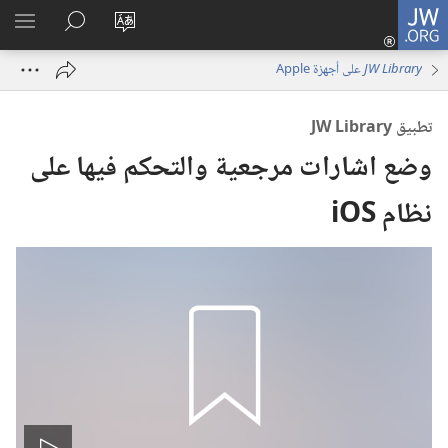
JW.ORG
تسجيل
تغيير
البحث
اظهر
الدخول
لغة
في
القائم
(يفتح
JW Library
على أجهزة Apple
الموقع
JW.‎ORG
نافذة
جديدة)
تطبيق JW Library
وضع اشارات مرجعية والتحكم فيها على
نظام iOS