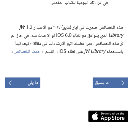
في قراءتك اليومية للكتاب المقدس.‏
هذه الخصائص صدرت في ايار (‏مايو)‏ ٢٠١٤ مع الاصدار 2.‏1
JW
Library
الذي يتوافق مع نظام iOS 6.‎0 او الاحدث منه.‏ في حال لم
ترَ هذه الخصائص،‏ فمن فضلك اتبع الارشادات في مقالة «كيف تبدأ
باستخدام
JW Library
على نظام iOS»،‏ القسم «‏
احدث الخصائص
‏».‏
ما يسبق
ما يلي
Download
on
the