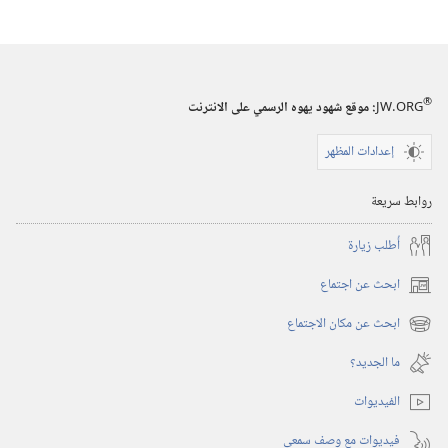
App
Store
(يفتح
نافذة
®
JW.ORG
:‏ موقع شهود يهوه الرسمي على الانترنت
جديدة)
إعدادات المظهر
روابط سريعة
أُطلب زيارة
ابحث عن اجتماع
(يفتح
نافذة
ابحث عن مكان الاجتماع
(يفتح
جديدة)
نافذة
ما الجديد؟‏
جديدة)
الفيديوات
فيديوات مع وصف سمعي