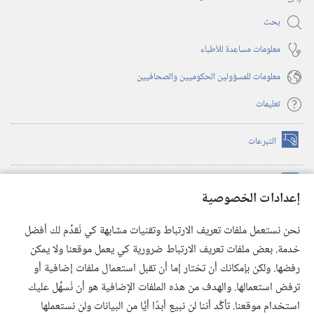
بحث
معلومات مساعِدة للأطباء
معلومات للمسؤولين الحكوميين والصحافيين
تعليمات
التبرعات
(يفتح
نافذة
جديدة)
مكتبة برج المراقبة الالكترونية
™
(يفتح
إعدادات الخصوصية
نافذة
JW Hub
جديدة)
(يفتح
نحن نستعمل ملفات تعريف الارتباط وتقنيات مشابهة كي نُقدِّم لك أفضل
نافذة
®
خدمة. بعض ملفات تعريف الارتباط ضرورية كي يعمل موقعنا ولا يمكن
تطبيق
JW Library
جديدة)
رفضها. ولكن بإمكانك أن تختار إما أن تقبل استعمال ملفات إضافية أو
مكتبة برج المراقبة
ترفض استعمالها. والهدف من هذه الملفات الإضافية هو أن نُسهِّل عليك
استخدام موقعنا. تأكَّد أننا لن نبيع أبدًا أيًّا من البيانات ولن نستعملها