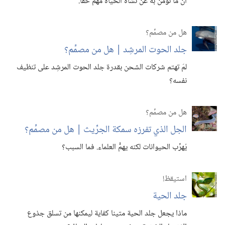
ان ما تؤمن به عن نشأة الحياة مهم حقا.‏
هل من مصمِّم؟‏
جلد الحوت المرشِد | هل من مصمِّم؟‏
لمَ تهتم شركات الشحن بقدرة جلد الحوت المرشِد على تنظيف
نفسه؟‏
هل من مصمِّم؟‏
الجل الذي تفرزه سمكة الجرِّيث | هل من مصمِّم؟‏
يُهرِّب الحيوانات لكنه يهمُّ العلماء.‏ فما السبب؟‏
استيقظ‏!‏
جلد الحية
ماذا يجعل جلد الحية متينا كفاية ليمكنها من تسلق جذوع