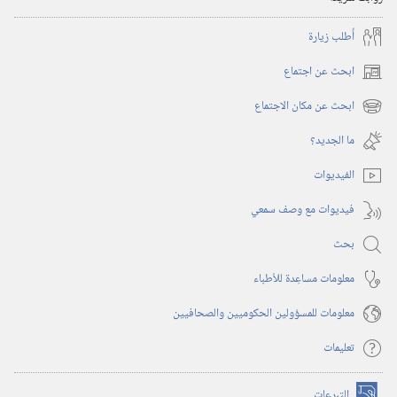
أُطلب زيارة
ابحث عن اجتماع
(يفتح
نافذة
ابحث عن مكان الاجتماع
(يفتح
جديدة)
نافذة
ما الجديد؟‏
جديدة)
الفيديوات
فيديوات مع وصف سمعي
بحث
معلومات مساعِدة للأطباء
معلومات للمسؤولين الحكوميين والصحافيين
تعليمات
التبرعات