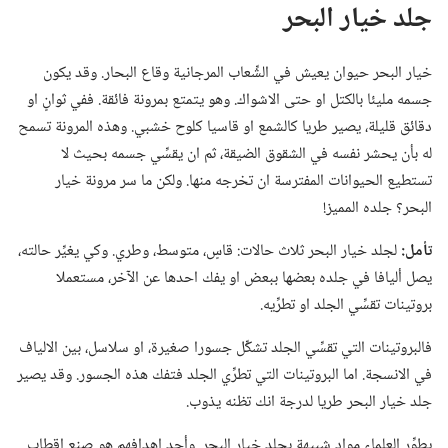
جلد خيار البحر
خيار البحر حيوان يعيش في الشِّعاب المرجانية وقاع البحار.‏ وقد يكون
جسمه مليئا بالكتل او حتى الاشواك.‏ وهو يتمتع بمرونة فائقة.‏ ففي ثوانٍ او
دقائق قليلة،‏ يصير طريا كالشمع او قاسيا كلوح خشبي.‏ وهذه المرونة تسمح
له بأن يحشر نفسه في الشقوق الضيقة،‏ ثم ان يقسِّي جسمه بحيث لا
تستطيع الحيوانات المفترسة ان تخرجه منها.‏ ولكن ما سر مرونة خيار
البحر؟‏ جلده المميز!‏
تأمل:‏
لجلد خيار البحر ثلاث حالات:‏ قاسٍ،‏ متوسط،‏ وطري.‏ وكي يغيِّر حالته،‏
يصل أليافا في جلده بعضها ببعض او يفك احدها عن الآخر،‏ مستعملا
بروتينات تقسِّي الجلد او تطرِّيه.‏
فالبروتينات التي تقسِّي الجلد تشكِّل جسورا صغيرة،‏ او سلاسل،‏ بين الالياف
في الانسجة.‏ اما البروتينات التي تطرِّي الجلد فتفك هذه الجسور.‏ وقد يصير
جلد خيار البحر طريا لدرجة انك تظنه يذوب.‏
يطوِّر العلماء مواد شبيهة بجلد خيار البحر.‏ وأحد اهدافهم هو صنع اقطاب