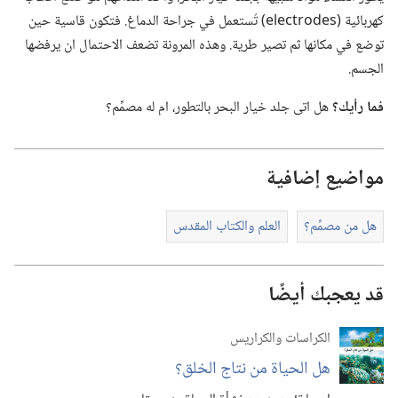
كهربائية ⁦(electrodes)⁩ تُستعمل في جراحة الدماغ.‏ فتكون قاسية حين
توضع في مكانها ثم تصير طرية.‏ وهذه المرونة تضعف الاحتمال ان يرفضها
الجسم.‏
فما رأيك؟‏
هل اتى جلد خيار البحر بالتطور،‏ ام له مصمِّم؟‏
مواضيع إضافية
هل من مصمِّم؟‏
العلم والكتاب المقدس
قد يعجبك أيضًا
الكراسات والكراريس
هل الحياة من نتاج الخلق؟‏