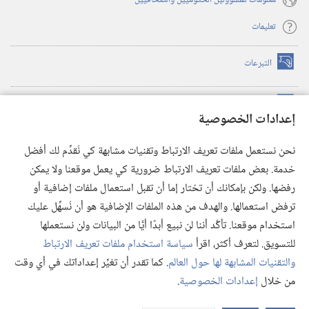
تعليمات
التبرعات
(يفتح
نافذة
جديدة)
مكتبة برج المراقبة الالكترونية
™
(يفتح
إعدادات الخصوصية
نافذة
JW Hub
جديدة)
(يفتح
نحن نستعمل ملفات تعريف الارتباط وتقنيات مشابهة كي نُقدِّم لك أفضل
نافذة
®
خدمة. بعض ملفات تعريف الارتباط ضرورية كي يعمل موقعنا ولا يمكن
تطبيق
JW Library
جديدة)
رفضها. ولكن بإمكانك أن تختار إما أن تقبل استعمال ملفات إضافية أو
مكتبة برج المراقبة
ترفض استعمالها. والهدف من هذه الملفات الإضافية هو أن نُسهِّل عليك
استخدام موقعنا. تأكَّد أننا لن نبيع أبدًا أيًّا من البيانات ولن نستعملها
للتسويق. لتعرف أكثر، اقرأ
سياسة استخدام ملفات تعريف الارتباط
والتقنيات المشابهة لها حول العالم
. كما تقدر أن تغيِّر إعداداتك في أي وقت
Copyright
© 2026 .Watch Tower Bible and Tract Society of Pennsylvania
من خلال
إعدادات الخصوصية
.
شروط الاستخدام
|
سياسة الخصوصية
|
إعدادات الخصوصية