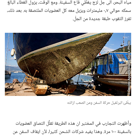
مياه البحر،‏ الى جلّ لزج يغطِّي قاع السفينة.‏ ومع الوقت،‏ يزول الغطاء البالغ
سمكه حوالي ٧‏,٠ مليمترات ويزيل معه كل العضويات الملتصقة به.‏ بعد ذلك،‏
تفرز الثقوب طبقة جديدة من الجلّ.‏
يبطِّئ البرنَقيل حركة السفن ومن الصعب ازالته
وأظهرت التجارب في المختبر ان هذه الطريقة تقلِّل التصاق العضويات
بالسفينة ١٠٠ مرة.‏ وهذا يفيد شركات الشحن كثيرا،‏ لأن ايقاف السفن عن