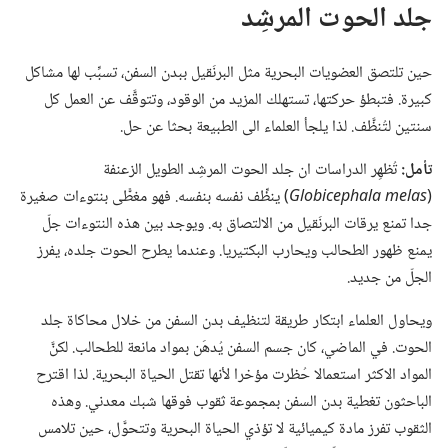
جلد الحوت المرشِد
حين تلتصق العضويات البحرية مثل البرنَقيل ببدن السفن،‏ تسبِّب لها مشاكل
كبيرة.‏ فتبطؤ حركتها،‏ تستهلك المزيد من الوقود،‏ وتتوقَّف عن العمل كل
سنتين لتُنظَّف.‏ لذا يلجأ العلماء الى الطبيعة بحثا عن حل.‏
تأمل:‏
تُظهِر الدراسات ان جلد الحوت المرشِد الطويل الزعنفة
Globicephala melas
)⁩ ينظِّف نفسه بنفسه.‏ فهو مغطًّى بنتوءات صغيرة
جدا تمنع يرقات البرنَقيل من الالتصاق به.‏ ويوجد بين هذه النتوءات جلّ
يمنع ظهور الطحالب ويحارب البكتيريا.‏ وعندما يطرح الحوت جلده،‏ يفرز
الجلّ من جديد.‏
ويحاول العلماء ابتكار طريقة لتنظيف بدن السفن من خلال محاكاة جلد
الحوت.‏ في الماضي،‏ كان جسم السفن يُدهَن بمواد مانعة للطحالب.‏ لكنَّ
المواد الاكثر استعمالا حُظرت مؤخرا لأنها تقتل الحياة البحرية.‏ لذا اقترح
الباحثون تغطية بدن السفن بمجموعة ثقوب فوقها شبك معدني.‏ وهذه
الثقوب تفرز مادة كيميائية لا تؤذي الحياة البحرية وتتحوَّل،‏ حين تلامس