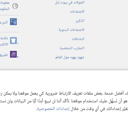
الجولات في بيوت إيل
معلومات
الحكوم
الاجتماعات
الذكرى
التبرع
(يفتح
الاجتماعات السنوية
نافذة
جديدة)
مكتبة 
النشاطات
(يفتح
الالكت
التجارب الشخصية
نافذة
تطبيق
جديدة)
شهود يهوه حول العالم
ية
ن الكتاب المقدس
 لك أفضل خدمة. بعض ملفات تعريف الارتباط ضرورية كي يعمل موقعنا ولا يمكن رفض
 نُسهِّل عليك استخدام موقعنا. تأكَّد أننا لن نبيع أبدًا أيًّا من البيانات ولن نس
 تغيِّر إعداداتك في أي وقت من خلال
إعدادات الخصوصية
.
© 2026 .Watch Tower Bible and Tract
Copyright
شروط الاستخدام
|
سياسة الخص