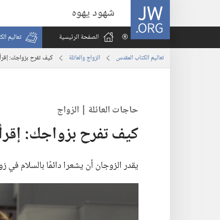
JW.ORG
شهود يهوه
الصفحة الرئيسية
تعاليم ال
تعاليم الكتاب المقدس
الزواج والعائلة
كيف تفرح بزواجك:‏ إقرأ كل
حاجات العائلة | الزواج
كيف تفرح بزواجك:‏ إقرأ كل
يقدر الزوجان أن يشعرا دائمًا بالسلام في زو