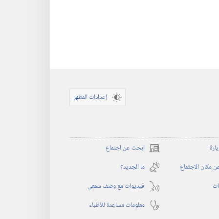
إعدادات المظهر
يارة
ابحث عن اجتماع
(يفتح
نافذة
 مكان الاجتماع
ما الجديد؟‏
جديدة)
ات
فيديوات مع وصف سمعي
معلومات مساعِدة للأطباء