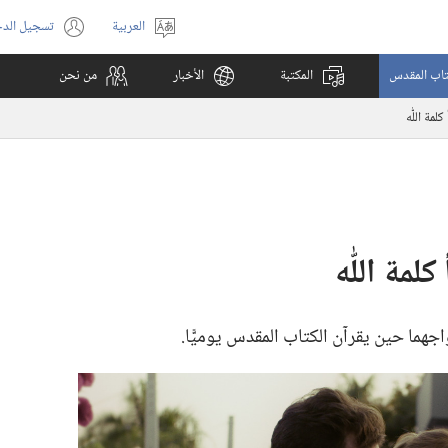
العربية
تسجيل الد
اختر
(يفتح
اللغة
نافذة
كتاب المقدس
المكتبة
الأخبار
من نحن
جديدة)
مة اللّٰه
مة اللّٰه
اجهما حين يقرآن الكتاب المقدس يوميًّا.‏