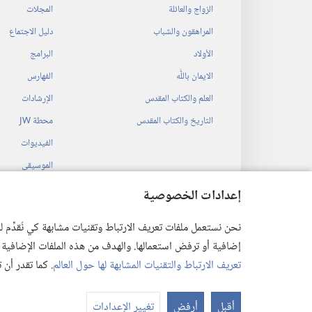
الزواج والعائلة
المجلات
المراهقون والشباب
دليل الاجتماع
الأولاد
البرامج
الايمان باللّٰه
الفهارس
العلم والكتاب المقدس
الإرشادات
التاريخ والكتاب المقدس
محطة‏ ‏JW
الفيديوات
الموسيقى
المسرحيات السمع
إعدادات الخصوصية
قراءات مسرحية م
نحن نستعمل ملفات تعريف الارتباط وتقنيات مشابهة كي نُقدِّم
إضافية أو ترفض استعمالها. والهدف من هذه الملفات الإضافية هو أن
تعريف الارتباط والتقنيات المشابهة لها حول العالم
. كما تقدر أن
 Society of Pennsylvania
أقبل
أرفض
تغيير الإعدادات