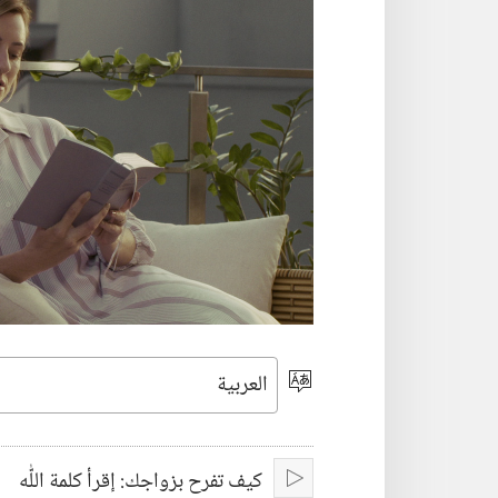
اختر
اللغة
كيف تفرح بزواجك:‏ إقرأ كلمة اللّٰه‏