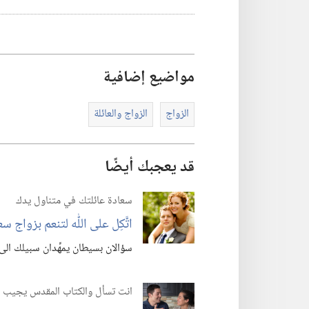
مواضيع إضافية
الزواج
الزواج والعائلة
قد يعجبك أيضًا
سعادة عائلتك في متناول يدك
اتَّكِل على اللّٰه لتنعم بزواج س
سؤالان بسيطان يمهِّدان سبيلك الى 
انت تسأل والكتاب المقدس يجيب