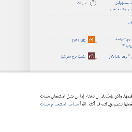
 للمسؤولين
تعليمات
يين والصحافيين
ات
برج المراقبة
JW Hub
(يفتح
رونية
™
نافذة
®
جديدة)
JW Library
مكتبة برج المراقبة
ها. ولكن بإمكانك أن تختار إما أن تقبل استعمال ملفات
تعملها للتسويق. لتعرف أكثر، اقرأ
سياسة استخدام ملفات
وصية
|
إعدادات الخصوصية