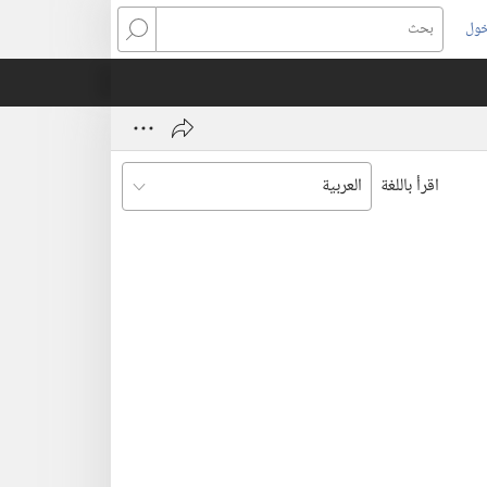
خول
بحث
اقرأ باللغة