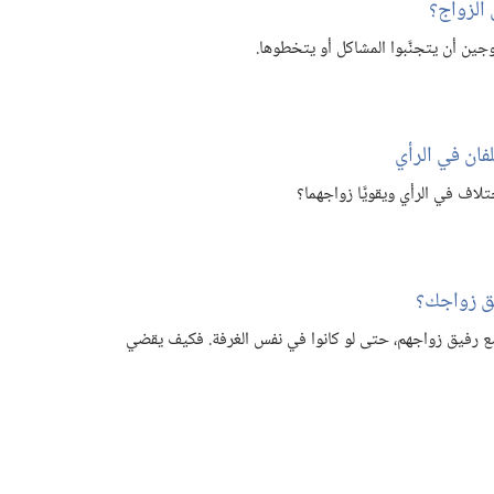
الزواج؟‏
ين أن يتجنَّبوا المشاكل أو يتخطوها.‏
فان في الرأي
ف في الرأي ويقويَّا زواجهما؟‏
ق زواجك؟‏
رفيق زواجهم،‏ حتى لو كانوا في نفس الغرفة.‏ فكيف يقضي