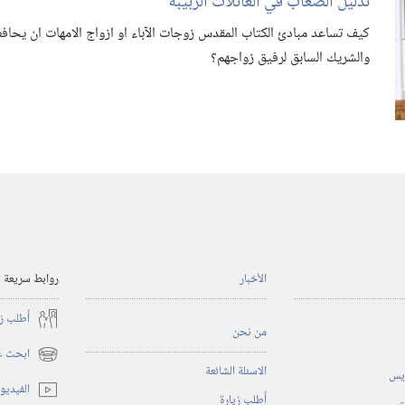
تذليل الصعاب في العائلات الربيبة
كيف تساعد مبادئ الكتاب المقدس زوجات الآباء او ازواج الامهات ان يحاف
والشريك السابق لرفيق زواجهم؟‏
الأخبار
روابط سريعة
أُطلب ز
من نحن
ابحث عن
(يفتح
الاسئلة الشائعة
ريس
نافذة
الفيديو
أُطلب زيارة
جديدة)