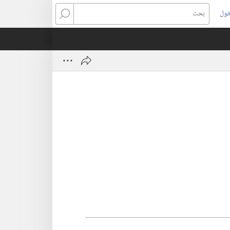
خول
بحث