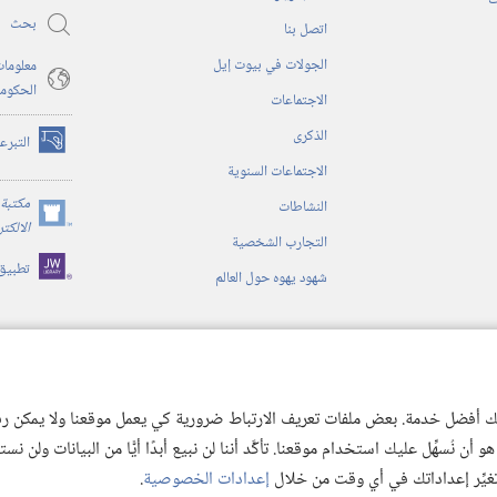
ت
بحث
اتصل بنا
الجولات في بيوت إيل
معلومات
الحكوم
الاجتماعات
الذكرى
التبرع
(يفتح
الاجتماعات السنوية
نافذة
جديدة)
مكتبة 
النشاطات
(يفتح
الالكت
التجارب الشخصية
نافذة
تطبيق
جديدة)
شهود يهوه حول العالم
ية
ن الكتاب المقدس
 لك أفضل خدمة. بعض ملفات تعريف الارتباط ضرورية كي يعمل موقعنا ولا يمكن رفض
 نُسهِّل عليك استخدام موقعنا. تأكَّد أننا لن نبيع أبدًا أيًّا من البيانات ولن نس
 تغيِّر إعداداتك في أي وقت من خلال
إعدادات الخصوصية
.
© 2026 .Watch Tower Bible and Tract
Copyright
شروط الاستخدام
|
سياسة الخص