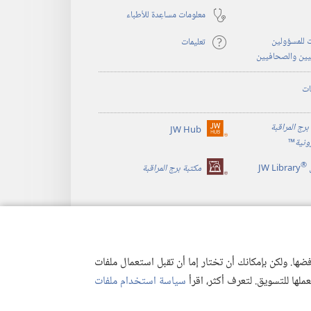
معلومات مساعِدة للأطباء
 للمسؤولين
تعليمات
يين والصحافيين
ات
برج المراقبة
JW Hub
(يفتح
رونية
™
نافذة
®
جديدة)
JW Library
مكتبة برج المراقبة
ها. ولكن بإمكانك أن تختار إما أن تقبل استعمال ملفات
تعملها للتسويق. لتعرف أكثر، اقرأ
سياسة استخدام ملفات
وصية
|
إعدادات الخصوصية