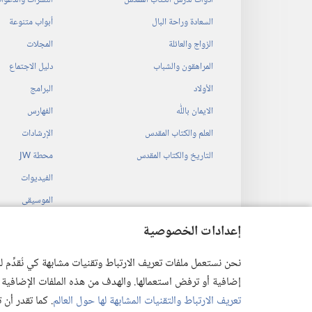
أدوات لدرس الكتاب المقدس
النشرات والدعوا
السعادة وراحة البال
أبواب متنوعة
الزواج والعائلة
المجلات
المراهقون والشباب
دليل الاجتماع
الأولاد
البرامج
الايمان باللّٰه
الفهارس
العلم والكتاب المقدس
الإرشادات
التاريخ والكتاب المقدس
محطة‏ ‏JW
الفيديوات
الموسيقى
المسرحيات السمع
إعدادات الخصوصية
قراءات مسرحية م
نحن نستعمل ملفات تعريف الارتباط وتقنيات مشابهة كي نُقدِّم
إضافية أو ترفض استعمالها. والهدف من هذه الملفات الإضافية هو أن
تعريف الارتباط والتقنيات المشابهة لها حول العالم
. كما تقدر أن
 Society of Pennsylvania