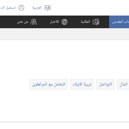
العربية
تسجيل الد
اختر
(يفتح
اللغة
نافذة
كتاب المقدس
المكتبة
الأخبار
من نحن
جديدة)
 المال
التواصل
تربية الاولاد
التعامل مع المراهقين