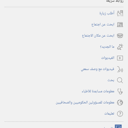
روابط سريعة
أُطلب زيارة
ابحث عن اجتماع
(يفتح
نافذة
ابحث عن مكان الاجتماع
(يفتح
جديدة)
نافذة
ما الجديد؟‏
جديدة)
الفيديوات
فيديوات مع وصف سمعي
بحث
معلومات مساعِدة للأطباء
معلومات للمسؤولين الحكوميين والصحافيين
تعليمات