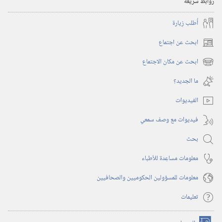
روابط سريعة
أُطلب زيارة
ابحث عن اجتماع
(يفتح
نافذة
ابحث عن مكان الاجتماع
(يفتح
جديدة)
نافذة
ما الجديد؟‏
جديدة)
الفيديوات
فيديوات مع وصف سمعي
بحث
معلومات مساعِدة للأطباء
معلومات للمسؤولين الحكوميين والصحافيين
تعليمات