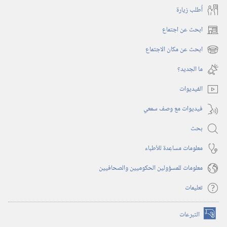
أُطلب زيارة
ابحث عن اجتماع
(يفتح
نافذة
ابحث عن مكان الاجتماع
(يفتح
جديدة)
نافذة
ما الجديد؟‏
جديدة)
الفيديوات
فيديوات مع وصف سمعي
بحث
معلومات مساعِدة للأطباء
معلومات للمسؤولين الحكوميين والصحافيين
تعليمات
التبرعات
(يفتح