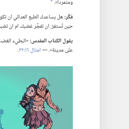
ومتمردا».‏
a
فكِّر:‏
هل يساعدك الطبع العدائي ان تكون 
حين تُستفز:‏ ان تفجِّر غضبك ام ان تض
يقول الكتاب المقدس:‏
«البطيء الغضب 
على مدينة».‏ —‏
امثال ١٦:‏٣٢
‏.‏