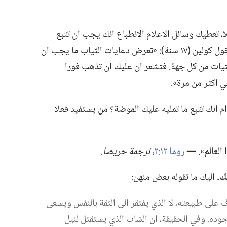
،‏ تعطيك وسائل الاعلام الانطباع انك يجب ان تتبع
الموضة الرائجة كي تحظى بالشعبية.‏ يقول كولين (‏١٧ سنة)‏:‏ «تعرض دعايات الثياب ما يجب ان
يات من كل جهة.‏ فتشعر ان عليك ان تذهب فورا
 اكثر من مرة».‏
م انك تتبع ما تمليه عليك الموضة؟‏ مَن يستفيد فعلا
 العالم».‏ —‏
روما ١٢:‏٢
‏،‏
ترجمة حريصا.‏
.‏
اليك ما تقوله بعض منهن:‏
ف على طبيعته،‏ لا الذي يفتقر الى الثقة بالنفس ويسعى
وده.‏ وفي الحقيقة،‏ ان الشاب الذي يستقتل لنيل