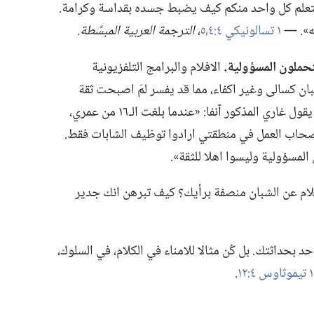
 يتعلم كل واحد منكم كيف يضبط جسده بقداسة وكرامة.‏
ه».‏ —‏
١ تسالونيكي ٤:‏​٤،‏٥
‏،‏
الترجمة العربية المبسَّطة.‏
حملون المسؤولية.‏
الافلام والبرامج التلفزيونية
شبان كسالى وغير اكفاء،‏ مما قد يفسر لمَ اصبحت ثقة
البالغين بمقدرات الشبان شبه معدومة.‏ يقول غاري المذكور آنفا:‏ «عندما بلغت الـ‍١٦ من عمري،‏
ب العمل في منطقتي ارادوا توظيف الشابات فقط.‏
لمسؤولية وليسوا اهلا للثقة».‏
علام عن الشبان منصفة برأيك؟‏ كيف تبرهن انك جدير
‏ احد بحداثتك.‏ بل كُن مثالا للامناء في الكلام،‏ في السلوك،‏
١ تيموثاوس ٤:‏١٢
‏.‏