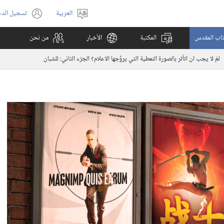
العربية
تسجيل الد
اختر
(يفتح
اللغة
نافذة
كتاب المقدس
المكتبة
الأخبار
من نحن
جديدة)
لمَ لا يجب ان اتأثر بالصورة النمطية التي يروِّجها الاعلام؟‏ الجزء الثاني:‏ للشبان