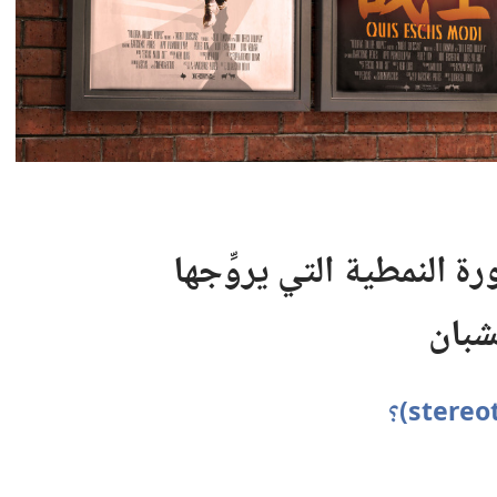
رة النمطية التي يروِّجها
لشبان