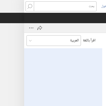
خول
بحث
اقرأ باللغة