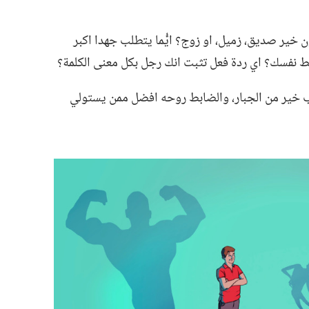
خير صديق،‏ زميل،‏ او زوج؟‏ ايُّما يتطلب جهدا اكبر
بط نفسك؟‏ اي ردة فعل تثبت انك رجل بكل معنى الكلمة؟‏
خير من الجبار،‏ والضابط روحه افضل ممن يستولي