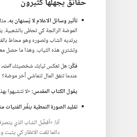
حقائق يجهلها كثيرون
تأثير وسائل الاعلام لا يُستهان به.‏
مثلا
يرتديه الشاب وتصوره وهو محاط بالفت
وتشتري هذه الثياب.‏ وهذا ما حصل معي
فكِّر:‏
هل تعكس ثيابك شخصيتك
انت،‏
ا
عندما تنفق المال لتماشي آخر موضة؟‏
يقول الكتاب المقدس:‏
«لا تتشبهوا بهذا
تقليد الصورة النمطية
ينفِّر
الفتيات منك
آنا:‏ «أفضِّل الشاب الذي يتصر
دائما للفت الانظار كي يثبت وج