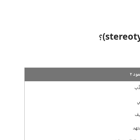
مود ٢
َّب
ي
يف
تهد