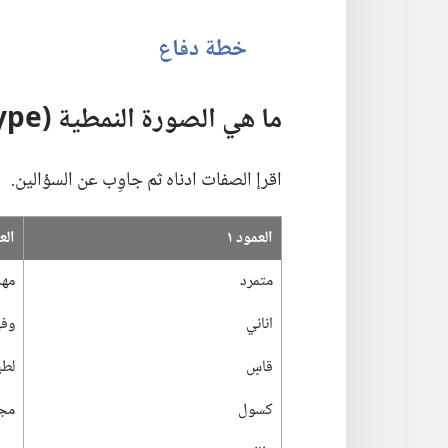
خطة دفاع
ما هي الصورة النمطية (‏stereotype)‏؟‏
اقرإ الصفات ادناه ثم جاوِب عن السؤالين.‏
العمود ١
الع
متمرد
مهذ
اناني
وف
قاسٍ
لط
كسول
مج