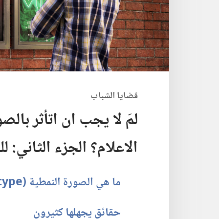
قضايا الشباب
لمَ لا يجب ان اتأثر بالصو
الاعلام؟‏ الجزء الثاني:‏ ل
ما هي الصورة النمطية (‏stereotype)‏؟‏
حقائق يجهلها كثيرون