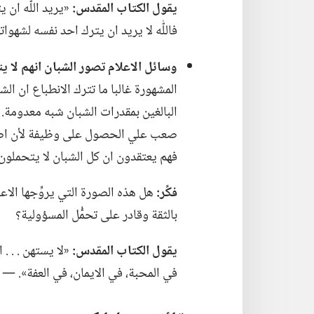
يقول الكتاب المقدس:‏
«يريد اللّٰه ان
فاللّٰه لا يريد ان يترك احد نفسه لشهوات
وسائل الاعلام تصور الشبان انهم لا يت
المشهورة غالبا ما تترك الانطباع ان ال
صعب علي الحصول على وظيفة لأن اصحا
فهم يعتقدون ان كل الشبان لا يتحملون ا
فكِّر:‏
هل هذه الصورة التي يروِّجها الا
بالثقة وقادر على تحمُّل المسؤولية؟‏
يقول الكتاب المقدس:‏
«لا يستهن .‏ .‏ .
في المحبة،‏ في الايمان،‏ في العفة».‏ —‏