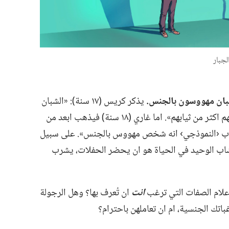
جبار
شبان مهووسون بالجنس.‏
يذكر كريس (‏١٧ سنة)‏:‏ «الشبان
في الافلام والتلفزيون يغيِّرون صاحباتهم اكثر من ثيابهم».‏ اما غاري (‏١٨ سنة)‏ فيذهب ابعد من
الشاب ‹النموذجي› انه شخص مهووس بالجنس».‏ على سبيل
شاب الوحيد في الحياة هو ان يحضر الحفلات،‏ يشرب
علام الصفات التي ترغب
انت
ان تُعرف بها؟‏ وهل الرجولة
اتك الجنسية،‏ ام ان تعاملهن باحترام؟‏