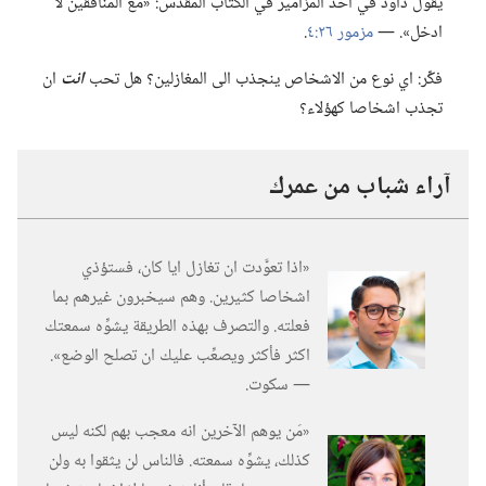
يقول داود في احد المزامير في الكتاب المقدس:‏ «مع المنافقين لا
ادخل».‏ —‏
مزمور ٢٦:‏٤
‏.‏
فكِّر:‏ اي نوع من الاشخاص ينجذب الى المغازلين؟‏ هل تحب
انت
ان
تجذب اشخاصا كهؤلاء؟‏
آراء شباب من عمرك
‏«اذا تعوَّدت ان تغازل ايا كان،‏ فستؤذي
اشخاصا كثيرين.‏ وهم سيخبرون غيرهم بما
فعلته.‏ والتصرف بهذه الطريقة يشوِّه سمعتك
اكثر فأكثر ويصعِّب عليك ان تصلح الوضع».‏
—‏ سكوت.‏
‏«مَن يوهم الآخرين انه معجب بهم لكنه ليس
كذلك،‏ يشوِّه سمعته.‏ فالناس لن يثقوا به ولن