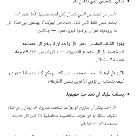
تؤذي الشخص الذي تتغزل به.‏
‏«انفر من الشخص الذي يتغزل بكل فتاة يلتقيها.‏ فأنا اشعر انه
يتكلم معي فقط لأني فتاة.‏ اشخاص كهؤلاء لا يهتمون بي فعلا.‏ كل
ما يريدونه هو ان يرضوا كبرياءهم».‏ —‏ جاكلين.‏
يقول الكتاب المقدس:‏ «على كل واحد ان لا ينظر الى مصالحه
الشخصية،‏ بل الى مصالح الآخرين».‏ —‏
١ كورنثوس ١٠:‏٢٤
‏،‏
الترجمة
العربية المبسَّطة.‏
فكِّر:‏ هل اوهمك احد انه معجب بك،‏ لكنه لم يكن كذلك؟‏ بماذا شعرت؟‏
كيف تتجنب ان تؤذي الآخرين بنفس الطريقة؟‏
يصعِّب عليك ان تجد حبا حقيقيا.‏
‏«لا احد يفكر ان يتزوج او يواعد شخصا معروفا انه يغازل اي فتاة.‏
فكيف سأثق به او اعرف شخصيته الحقيقية اذا كان كل حديثه
مصطنعا؟‏».‏ —‏ اوليفيا.‏