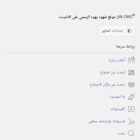
®
JW.ORG
:‏ موقع شهود يهوه الرسمي على الانترنت
إعدادات المظهر
روابط سريعة
أُطلب زيارة
ابحث عن اجتماع
(يفتح
نافذة
ابحث عن مكان الاجتماع
(يفتح
جديدة)
نافذة
ما الجديد؟‏
جديدة)
الفيديوات
فيديوات مع وصف سمعي
بحث