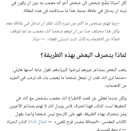
لكن احيانا يلمِّح شخص الى شخص آخر انه معجب به دون ان يكون في
نيته ان يدخل في علاقة جدية.‏ هذا ما سنناقشه في هذه المقالة.‏
‏«ربما تهتم بشخص ما اكثر من غيره لأنك تفكر ان تدخل في علاقة معه.‏
ولكن هذا مختلف جدا عن ان توهم شخصا انك معجب به،‏ ثم تتوقف
فجأة عن الاهتمام به لأنك كنت تتسلى فقط».‏ —‏ ديانا.‏
لماذا يتصرف البعض بهذه الطريقة؟‏
يلعب البعض بمشاعر غيرهم ليرضوا كبرياءهم.‏ تقول شابة اسمها هايلي:‏
«عندما ترى انك تقدر ان تجعل شخصا ما يُعجب بك،‏ قد ترغب في المزيد
من الاهتمام».‏
ولكن عندما تعطي عن قصد الانطباع انك معجب بشخص مع انك في
الحقيقة لست كذلك،‏ فهذا تصرف قاس ويدل انك لا تهتم بمشاعر الآخرين.‏
ومَن يتصرف بهذه الطريقة،‏ فهو على الارجح ليس شخصا واعيا.‏ يقول
الكتاب المقدس:‏ «الحماقة مصدر فرح للغبي».‏ —‏
امثال ١٥:‏٢١
‏،‏
كتاب الحياة
—‏ ترجمة تفسيرية.‏