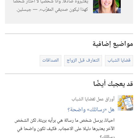
يعتبروه صادقا.‏ وأنا شخصيا لا اختار شخصا
كهذا ليكون صديقي المقرَّب».‏ —‏ جيسلين.‏
مواضيع إضافية
قضايا الشباب
التعارف قبل الزواج
الصداقات
قد يعجبك أيضًا
أوراق عمل لقضايا الشباب
هل «رسائلك» واضحة؟‏
احيانا،‏ يرسل شخص ما رسالة هي برأيه بريئة،‏ لكن الشخص
الآخر يعتبرها دليلا على الاعجاب.‏ فكيف تكون واضحا في
رسائلك؟‏