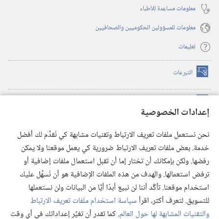
معلومات مساعِدة للأطباء
معلومات للمسؤولين الحكوميين والصحافيين
تعليمات
التبرعات
(يفتح
نافذة
جديدة)
مكتبة برج المراقبة الالكترونية
™
(يفتح
إعدادات الخصوصية
نافذة
JW Hub
جديدة)
(يفتح
نحن نستعمل ملفات تعريف الارتباط وتقنيات مشابهة كي نُقدِّم لك أفضل
نافذة
®
خدمة. بعض ملفات تعريف الارتباط ضرورية كي يعمل موقعنا ولا يمكن
تطبيق
JW Library
جديدة)
رفضها. ولكن بإمكانك أن تختار إما أن تقبل استعمال ملفات إضافية أو
مكتبة برج المراقبة
ترفض استعمالها. والهدف من هذه الملفات الإضافية هو أن نُسهِّل عليك
استخدام موقعنا. تأكَّد أننا لن نبيع أبدًا أيًّا من البيانات ولن نستعملها
للتسويق. لتعرف أكثر، اقرأ
سياسة استخدام ملفات تعريف الارتباط
والتقنيات المشابهة لها حول العالم
. كما تقدر أن تغيِّر إعداداتك في أي وقت