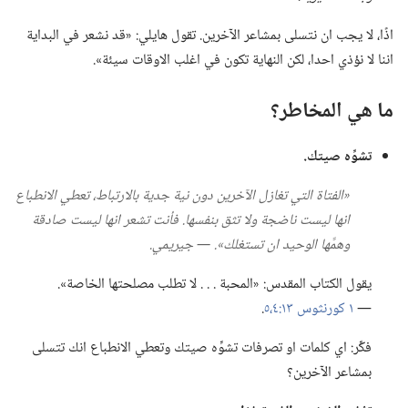
اذًا،‏ لا يجب ان نتسلى بمشاعر الآخرين.‏ تقول هايلي:‏ «قد نشعر في البداية
اننا لا نؤذي احدا،‏ لكن النهاية تكون في اغلب الاوقات سيئة».‏
ما هي المخاطر؟‏
تشوِّه صيتك.‏
‏«الفتاة التي تغازل الآخرين دون نية جدية بالارتباط،‏ تعطي الانطباع
انها ليست ناضجة ولا تثق بنفسها.‏ فأنت تشعر انها ليست صادقة
وهمَّها الوحيد ان تستغلك».‏ —‏ جيريمي.‏
يقول الكتاب المقدس:‏ «المحبة .‏ .‏ .‏ لا تطلب مصلحتها الخاصة».‏
—‏
١ كورنثوس ١٣:‏​٤،‏٥
‏.‏
فكِّر:‏ اي كلمات او تصرفات تشوِّه صيتك وتعطي الانطباع انك تتسلى
بمشاعر الآخرين؟‏