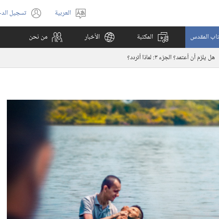
العربية
تسجيل الد
اختر
(يفتح
اللغة
نافذة
كتاب المقدس
المكتبة
الأخبار
من نحن
جديدة)
هل يلزم أن أعتمد؟‏ الجزء ٣:‏ لماذا أتردد؟‏