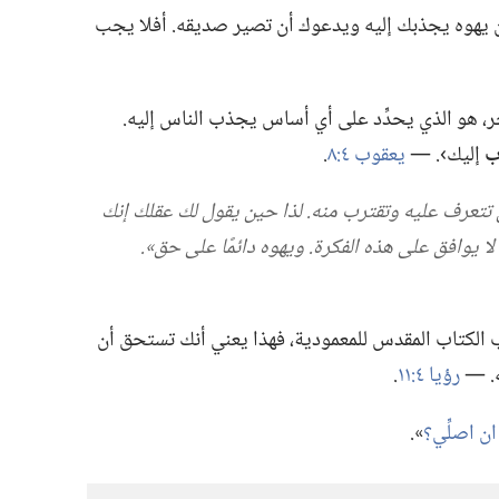
أن يهوه يجذبك إليه ويدعوك أن تصير صديقه.‏ أفلا يجب
خر،‏ هو الذي يحدِّد على أي أساس يجذب الناس إليه.‏
ب
إليك›.‏ —‏
يعقوب ٤:‏٨
‏.‏
 تتعرف عليه وتقترب منه.‏ لذا حين يقول لك عقلك إنك
 لا يوافق على هذه الفكرة.‏ ويهوه دائمًا على حق».‏
كتاب المقدس للمعمودية،‏ فهذا يعني أنك تستحق أن
‏ —‏
رؤيا ٤:‏١١
‏.‏
ن اصلِّي؟‏
‏».‏