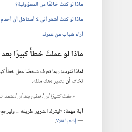
ماذا لو كنتُ خائفًا من المسؤولية؟‏
ماذا لو كنتُ أشعر أني لا أستاهل أن أخدم ي
آراء شباب من عمرك
ماذا لو عملتُ خطأً كبيرًا بعد 
لماذا تتردد:‏
ربما تعرف شخصًا عمل خطأً كبيرًا
تخاف أن يصير معك مثله.‏
‏«خفتُ كثيرًا أن أخطئ بعد أن أعتمد.‏ 
آية مهمة:‏
«ليترك الشرير طريقه .‏.‏.‏ وليرجع 
—‏
إشعيا ٥٥:‏٧
‏.‏