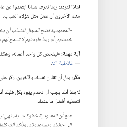
لماذا تتردد:‏
ربما تعرف شبابًا ابتعدوا عن عا
منك الآخرون أن تفعل مثل هؤلاء الشباب.‏
‏«المعمودية تفتح المجال للشباب أن يخ
خدمتهم،‏ أو ربما ظروفهم لا تسمح لهم بذ
آية مهمة:‏
«ليفحص كل واحد أعماله،‏ وهكذا ي
—‏
غلاطية ٦:‏٤
‏.‏
فكِّر:‏
بدل أن تقارن نفسك بالآخرين،‏ ركِّز عل
لاحِظ أنك يجب أن تخدم يهوه بكل قلبك
أن
لتعطيه أفضل ما عندك.‏
‏«مع أن المعمودية خطوة جدية،‏ فهي ليس
إلى جانبك ويساعدونك.‏ وتأكد أنك كلما 