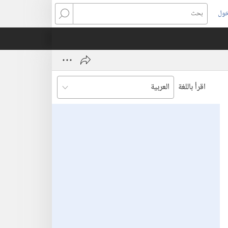
خول
بحث
اقرأ باللغة