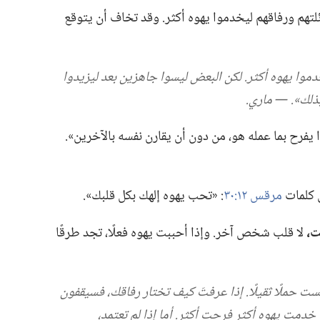
ئلتهم ورفاقهم ليخدموا يهوه أكثر.‏ وقد تخاف أن يتوقع
دموا يهوه أكثر.‏ لكن البعض ليسوا جاهزين بعد ليزيدوا
لك».‏ —‏ ماري.‏
فرح بما عمله هو،‏ من دون أن يقارن نفسه بالآخرين».‏
ى كلمات
مرقس ١٢:‏٣٠
‏:‏ «تحب يهوه إلهك بكل قلبك».‏
ت،‏
لا قلب شخص آخر.‏ وإذا أحببت يهوه فعلًا،‏ تجد طرقًا
ت حملًا ثقيلًا.‏ إذا عرفتَ كيف تختار رفاقك،‏ فسيقفون
خدمت يهوه أكثر فرحت أكثر.‏ أما إذا لم تعتمد،‏