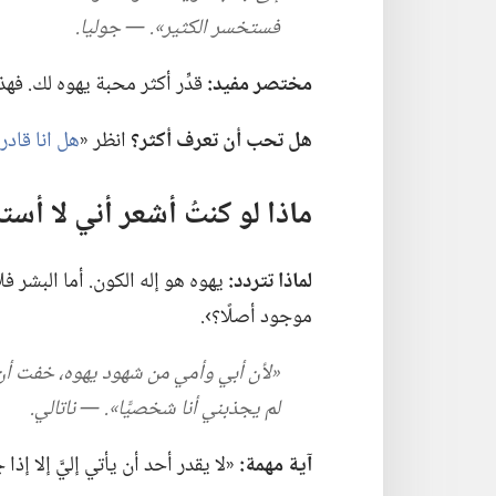
فستخسر الكثير».‏ —‏ جوليا.‏
مختصر مفيد:‏
قدِّر أكثر محبة يهوه لك.‏ ف
هل تحب أن تعرف أكثر؟‏
انظر «‏
هل انا قادر
ماذا لو كنتُ أشعر أني لا أست
لماذا تتردد:‏
يهوه هو إله الكون.‏ أما البشر فل
موجود أصلًا؟‏›.‏
‏«لأن أبي وأمي من شهود يهوه،‏ خفت أن
لم يجذبني أنا شخصيًّا».‏ —‏ ناتالي.‏
آية مهمة:‏
«لا يقدر أحد أن يأتي إليَّ إلا إذ