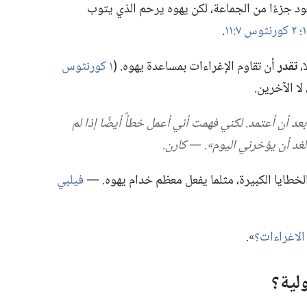
 جزءًا من الجماعة،‏ لكن يهوه يرحم الذي يتوب
٢ كورنثوس ٧:‏١١
‏.‏
،‏
تقدر
أن تقاوم الإغراءات بمساعدة يهوه.‏ (‏
١ كورنثوس
ا الآخرين.‏
 بعد أن أعتمد.‏ لكني فهمت أني أعمل خطأً أيضًا إذا لم
 أن يؤخرني اليوم».‏ —‏ كارن.‏
الخطايا الكبيرة،‏ مثلما يفعل معظم خدام يهوه.‏ —‏
فيلبي
لاغراءات؟‏
‏».‏
لية؟‏