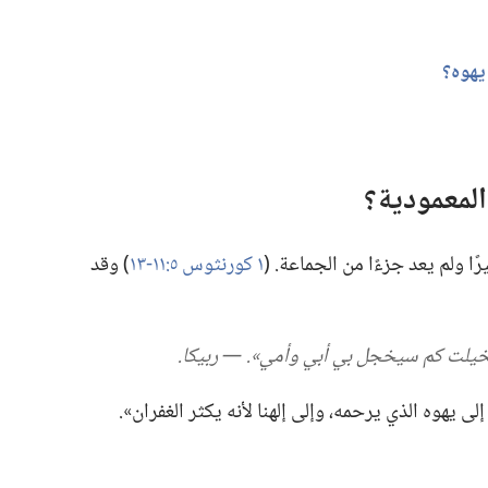
هوه؟‏
المعمودية؟‏
 ولم يعد جزءًا من الجماعة.‏ (‏
١ كورنثوس ٥:‏١١-‏١٣
‏)‏ وقد
تخيلت كم سيخجل بي أبي وأمي».‏ —‏ ربيكا.‏
إلى يهوه الذي يرحمه،‏ وإلى إلهنا لأنه يكثر الغفران».‏