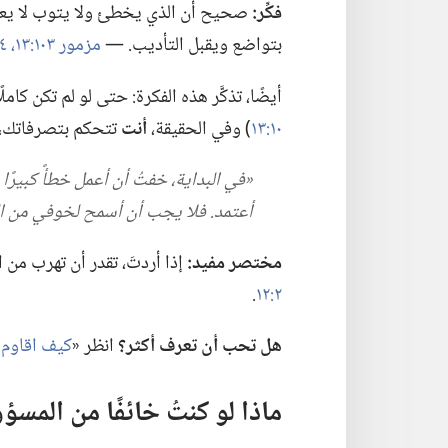
فكِّر:‏
صحيح أن الذي يخطئ ولا يتوب لا يعود
بتواضع ويقبل التأديب.‏ —‏
مزمور ١٠٣:‏١٣،‏ ١٤؛‏
أيضًا،‏ تذكَّر هذه الفكرة:‏ حتى لو لم تكن كاملًا
١٠:‏١٣
‏)‏ وفي الحقيقة،‏
أنت
تتحكم بتصرفاتك،‏ ل
‏«في البداية،‏ خفتُ أن أعمل خطأً كبيرًا
أعتمد.‏ فلا يجب أن أسمح لخوفي من الغد
مختصر مفيد:‏
إذا أردتَ،‏ تقدر أن تهرب من 
٢:‏١٢
‏.‏
هل تحب أن تعرف أكثر؟‏
انظر «‏
كيف اقاوم ا
ماذا لو كنتُ خائفًا من المسؤو