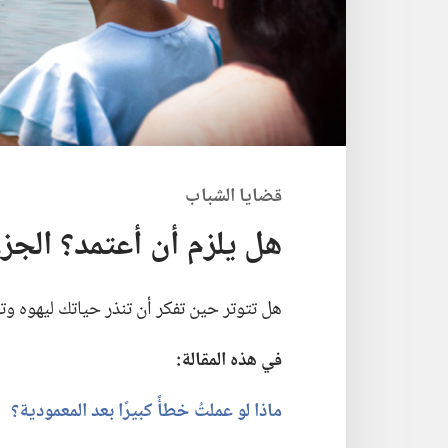
قضايا الشباب
هل يلزم أن أعتمد؟‏ الجزء ٣:‏ لماذا أتردد
هل تتوتر حين تفكر أن تنذر حياتك ليهوه وت
في هذه المقالة:‏
ماذا لو عملتُ خطأً كبيرًا بعد المعمودية؟‏