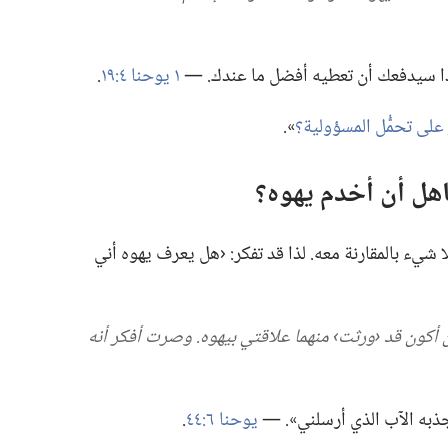
هذا سيدفعك أن تعطيه أفضل ما عندك.‏ —‏
١ يوحنا ٤:‏١٩
‏.‏
 على تحمُّل المسؤولية؟‏
‏».‏
اهل أن أخدم يهوه؟‏
ا شيء بالمقارنة معه.‏ لذا قد تفكر:‏ ‹هل يعرف يهوه أني
 أكون قد ‹ورثت› منهما علاقتي بيهوه.‏ وصرت أفكر أنه
ا جذبه الآب الذي أرسلني».‏ —‏
يوحنا ٦:‏٤٤
‏.‏