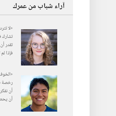
آراء شباب من عمرك
‏«لا تتر
تشارك ف
تقدر أن 
فإذا لم 
‏«الخوف
رخصة قي
أن نفكر
أن يحصل