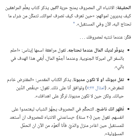
الحقيقة:‏
الانتباه الى المصروف يمنح حرية
اكبر.‏
يذكر كتاب يعلِّم المراهقين
كيف يديرون اموالهم:‏ «حين تعرف كيف تصرف اموالك،‏ تتمكَّن من شراء ما
تحتاج اليه،‏ الآن وفي المستقبل».‏
a
فكِّر:‏ عندما تنتبه لمصروفك .‏ .‏ .‏
يتوفَّر لديك المال عندما تحتاجه.‏
تقول مراهقة اسمها إيناس:‏ «احلم
بالسفر الى اميركا الجنوبية.‏ وعندما أجمِّع المال،‏ أُبقي هذا الهدف في
بالي».‏
تقل ديونك او لا تكون مديونا.‏
يذكر الكتاب المقدس:‏ «المقترض خادم
للمقرض».‏ (‏
امثال ٢٢:‏٧
‏)‏ وتوافق آنا على ذلك.‏ تقول:‏ «ينغِّص الدَّين
حياتك.‏ ولكن حين لا تكون مديونا،‏ تركِّز على اهدافك».‏
تُظهِر انك ناضج.‏
التحكُّم في المصروف يجهِّز الشباب ليعتمدوا على
انفسهم.‏ تقول جين (‏٢٠ سنة)‏:‏ «يساعدني الانتباه للمصروف ان أستعد
للمستقبل حين اغادر منزل والدَيَّ.‏ فأنا أتعوَّد من الآن ان اتحمَّل
المسؤولية».‏