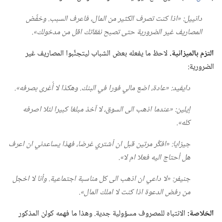
دانييل:‏ «اذا كنت تصرف الكثير من المال،‏ فاعرف السبب.‏ وخفِّض
المصاريف غير الضرورية حتى تصبح نفقاتك اقل من مدخولك».‏
التزم بالميزانية.‏
لاحظ ما يفعله بعض الشباب ليتجنَّبوا المصاريف غير
الضرورية:‏
دايفيد:‏ «عادة،‏ اضع مالي فورا في البنك.‏ وهكذا لا أُغرى بصرفه».‏
إيلين:‏ «عندما اذهب الى السوق،‏ لا آخذ مبلغا كبيرا لئلا اصرفه
كله».‏
جيزايا:‏ «افكِّر مرتين قبل ان أشتري غرضا،‏ فهذا يساعدني ان اعرف
هل أحتاج اليه فعلا ام لا».‏
جنيفر:‏ «لا داعي ان اذهب الى كل مناسبة اجتماعية.‏ وأنا لا اخجل
من رفض الدعوة اذا كنت لا املك المال».‏
الخلاصة:‏
الانتباه للمصروف مسؤولية جدية.‏ وهذا ما فهمه كولن المذكور