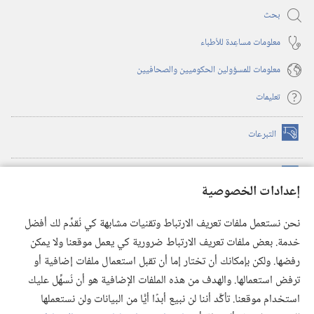
بحث
معلومات مساعِدة للأطباء
معلومات للمسؤولين الحكوميين والصحافيين
تعليمات
التبرعات
(يفتح
نافذة
جديدة)
مكتبة برج المراقبة الالكترونية
™
(يفتح
إعدادات الخصوصية
نافذة
JW Hub
جديدة)
(يفتح
نحن نستعمل ملفات تعريف الارتباط وتقنيات مشابهة كي نُقدِّم لك أفضل
نافذة
®
خدمة. بعض ملفات تعريف الارتباط ضرورية كي يعمل موقعنا ولا يمكن
تطبيق
JW Library
جديدة)
رفضها. ولكن بإمكانك أن تختار إما أن تقبل استعمال ملفات إضافية أو
مكتبة برج المراقبة
ترفض استعمالها. والهدف من هذه الملفات الإضافية هو أن نُسهِّل عليك
استخدام موقعنا. تأكَّد أننا لن نبيع أبدًا أيًّا من البيانات ولن نستعملها