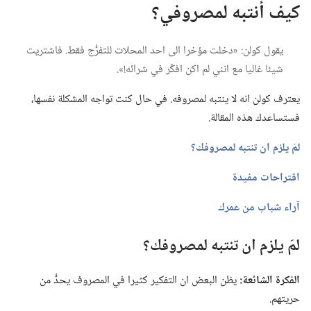
كيف أنتبه لمصروفي؟‏
يقول كولن:‏ «دخلت مؤخرا الى احد المحلات للتفرُّج فقط.‏ فاشتريت
شيئا غاليا مع انني لم اكن افكِّر في شرائه!‏».‏
يعترف كولن انه لا ينتبه لمصروفه.‏ في حال كنت تواجه المشكلة نفسها،‏
فستساعدك هذه المقالة.‏
لمَ يلزم ان تنتبه لمصروفك؟‏
اقتراحات مفيدة
آراء شباب من عمرك
لمَ يلزم ان تنتبه لمصروفك؟‏
الفكرة الشائعة:‏
يظن البعض ان التفكير كثيرا في المصروف يحدُّ من
حريتهم.‏