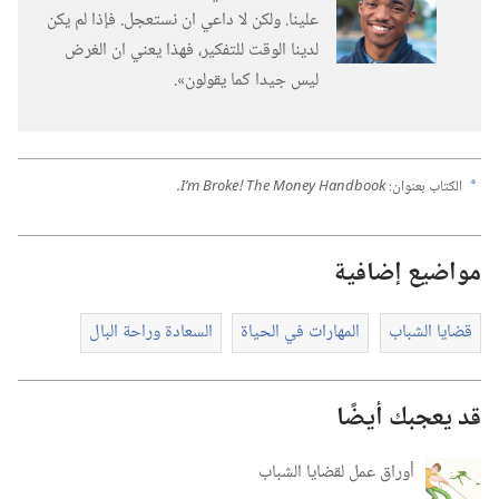
علينا.‏ ولكن لا داعي ان نستعجل.‏ فإذا لم يكن
لدينا الوقت للتفكير،‏ فهذا يعني ان الغرض
ليس جيدا كما يقولون».‏
الكتاب بعنوان:‏
I’m Broke! The Money Handbook.‏
a
مواضيع إضافية
قضايا الشباب
المهارات في الحياة
السعادة وراحة البال
قد يعجبك أيضًا
أوراق عمل لقضايا الشباب