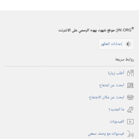
®
JW.ORG
:‏ موقع شهود يهوه الرسمي على الانترنت
إعدادات المظهر
روابط سريعة
أُطلب زيارة
ابحث عن اجتماع
(يفتح
نافذة
ابحث عن مكان الاجتماع
(يفتح
جديدة)
نافذة
ما الجديد؟‏
جديدة)
الفيديوات
فيديوات مع وصف سمعي