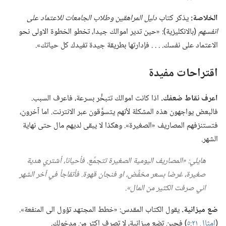
الخلاصة:‏
يذكر كتاب
دليل المراهقين وطلاب الجامعات للاعتماد على
انفسهم
(‏بالانكليزية)‏:‏ «حين تدير اموالك جيدا،‏ تخطو الخطوة الاولى نحو
الاعتماد على نفسك.‏ .‏ .‏ .‏ فإدارتها بطريقة جيدة تفيدك كل حياتك».‏
اقتراحات مفيدة
اعرف نقاط ضعفك.‏
اذا كانت اموالك تتبخَّر بسرعة،‏ فاعرف السبب.‏
فالبعض يواجهون هذه المشكلة لأنهم يتسوَّقون عبر الانترنت.‏ اما آخرون،‏
فتستنزفهم المصاريف «الصغيرة».‏ وهكذا لا يبقى لديهم مال حتى نهاية
الشهر.‏
هايلي:‏ «المصاريف اليومية الصغيرة تتجمَّع.‏ فأحيانا،‏ أشتري هدية
صغيرة،‏ غرضا بسعر مخفَّض،‏ او فنجان قهوة.‏ فأتفاجأ في آخر الشهر
اني صرفت الكثير من المال».‏
ضع ميزانية.‏
يقول الكتاب المقدس:‏ «خطط المجتهد تؤول الى المنفعة».‏
(‏
امثال ٢١:‏٥
‏)‏ فحين تضع ميزانية،‏ لا تصرف اكثر من مدخولك.‏