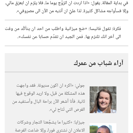
في بداية المقالة.‏ يقول:‏ «اذا اردت ان اتزوَّج يوما ما،‏ فلا يلزم ان ابعزق مالي،‏
وإلا فسأواجه مشاكل كثيرة.‏ لذا عليَّ ان أنتبه من الآن الى مصروفي».‏
فكرة:‏ تقول فانيسا:‏ «ضع ميزانية واطلب من احد ان يتأكَّد من وقت
الى آخر انك تلتزم بها.‏ فمن الجيد ان تقدِّم حسابا عن نفسك».‏
آراء شباب من عمرك
جولي:‏ «اكره ان اكون مديونة.‏ فقد واجهت
هذه المشكلة من قبل،‏ ولا اريد الوقوع فيها
ثانية.‏ فأنا أشعر الآن براحة البال وأستفيد من
الفرص التي تُتاح لي».‏
جيزايا:‏ «كثيرا ما يشجِّعنا التجار وشركات
الاعلان ان نشتري فورا،‏ وإلا ضاعت الفرصة