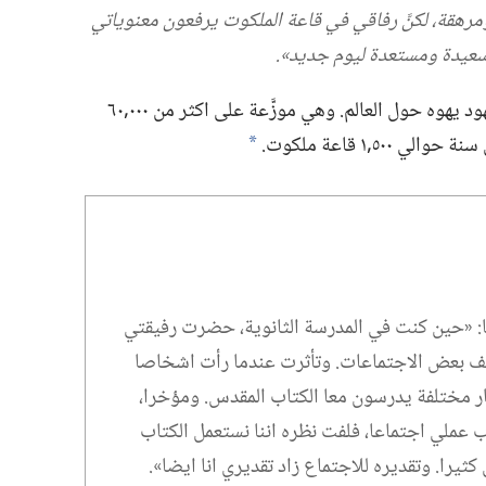
 ومرهقة،‏ لكنَّ رفاقي في قاعة الملكوت يرفعون معنوياتي
ن سعيدة ومستعدة ليوم جديد».‏
هناك اكثر من ٠٠٠‏,١٢٠ جماعة لشهود يهوه حول العالم.‏ وهي موزَّعة على اكثر من ٠٠٠‏,٦٠
‏,١ قاعة ملكوت.‏
a
‏ «حين كنت في المدرسة الثانوية،‏ حضرت رفيقتي
 بعض الاجتماعات.‏ وتأثرت عندما رأت اشخاصا
ر مختلفة يدرسون معا الكتاب المقدس.‏ ومؤخرا،‏
عملي اجتماعا،‏ فلفت نظره اننا نستعمل الكتاب
ثيرا.‏ وتقديره للاجتماع زاد تقديري انا ايضا».‏