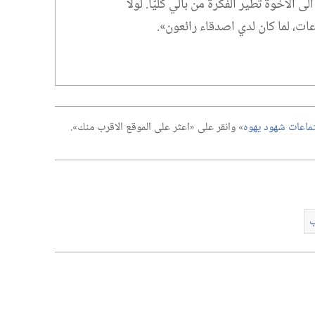
ى الاخوة تطير الفكرة من بالي كليًّا.‏ لولا
ات،‏ لما كان لدي اصدقاء رائعون».‏
ماعات شهود يهوه
‏» وانقر على «اعثر على الموقع الاقرب منك».‏
ب