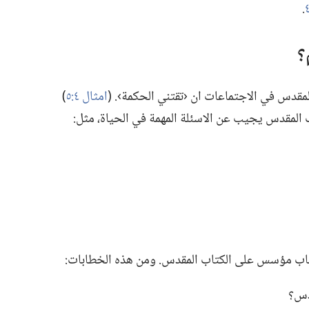
‏.‏
‏
قدس في الاجتماعات ان ‹تقتني الحكمة›.‏ (‏
امثال ٤:‏٥
‏)‏
اب المقدس يجيب عن الاسئلة المهمة في الحياة،‏ مثل:‏
طاب مؤسس على الكتاب المقدس.‏ ومن هذه الخطابات:‏
دس؟‏