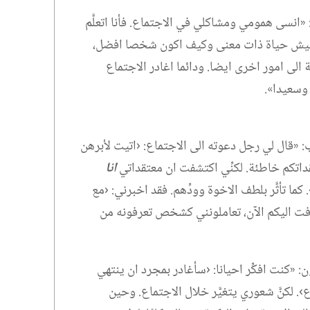
 «انسى همومي ومشاكلي في الاجتماع.‏ فأنا اتعلَّم
يش حياة ذات معنى وكيف اكون شخصا افضل،‏
 الى امور اخرى ايضا.‏ ودائما اغادر الاجتماع
وسعيدا».‏
‏ «قال لي رجل دعوته الى الاجتماع:‏ ‹اتيت لأبرهن
داتكم خاطئة.‏ لكنِّي اكتشفت ان معتقداتي
انا
 كما تأثَّر بلطف الاخوة وودِّهم.‏ فقد اخبرني:‏ ‹مع
َّفت اليكم الآن،‏ تعاملونني كشخص تعرفونه من
‏ «كنت افكِّر احيانا:‏ ‹سأغادر بمجرد ان ينتهي
›.‏ لكنَّ شعوري يتغيَّر خلال الاجتماع.‏ وحين