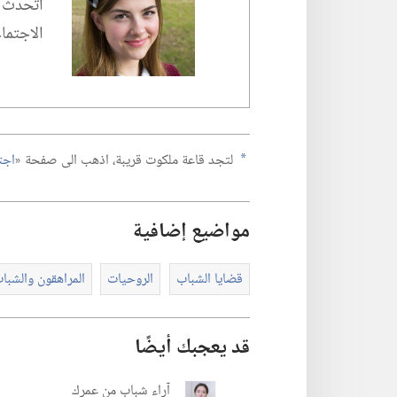
اتحدث ال
الاجتماع
لتجد قاعة ملكوت قريبة،‏ اذهب الى صفحة «‏
اجت
a
مواضيع إضافية
قضايا الشباب
الروحيات
المراهقون والشبا
قد يعجبك أيضًا
آراء شباب من عمرك