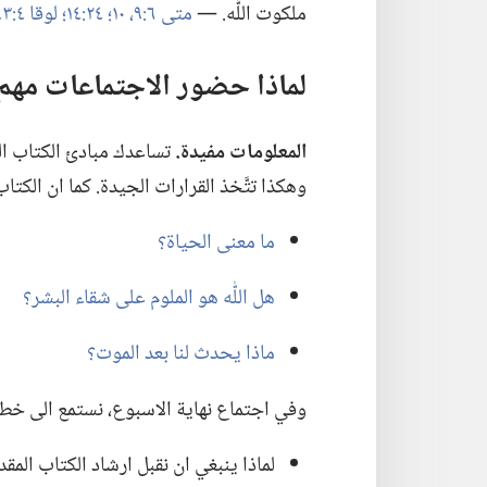
ملكوت اللّٰه.‏ —‏
متى ٦:‏٩،‏ ١٠؛‏
٢٤:‏١٤؛‏
لوقا ٤:‏٤٣
لماذا حضور الاجتماعات مهم؟
المعلومات مفيدة.‏
تساعدك مبادئ الكتاب الم
وهكذا تتَّخذ القرارات الجيدة.‏ كما ان الكت
ما معنى الحياة؟‏
هل اللّٰه هو الملوم على شقاء البشر؟‏
ماذا يحدث لنا بعد الموت؟‏
وفي اجتماع نهاية الاسبوع،‏ نستمع الى خ
لماذا ينبغي ان نقبل ارشاد الكتاب المق