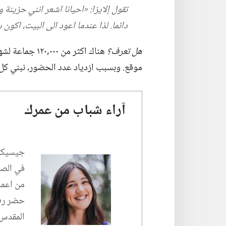
تقول إلايزا:‏ «احيانا اشعر انني حزينة
دائما.‏ لذا عندما اعود الى البيت،‏ اكو
هل تعرف؟‏
موقع.‏ وبسبب ازدياد عدد الحضور،‏ نبني كل سنة حوالي ٥٠٠
آراء شباب من عمرك
جيسيكا:
في الصف
من اعما
حضر رب 
المقدس ك