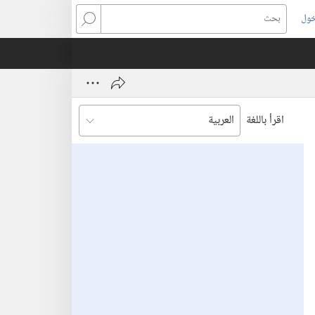
خول
بحث
اقرأ باللغة