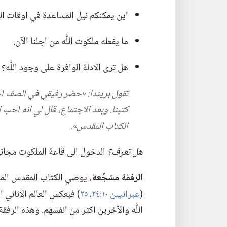
اين يمكنكم نيل المساعدة في اوقات ال
ما يفعله ملكوت اللّٰه من اجلنا الآن.‏
هل ترى الادلة الوافرة على وجود اللّٰه؟‏
تقول بريندا:‏ «حضر رفيقي في الصف اح
كتبنا.‏ وبعد الاجتماع،‏ قال لي انه احب
الكتاب المقدس».‏
هل تعرف؟‏
الدخول الى قاعة الملكوت مجاني ولا
الرفقة مشجِّعة.‏
يوصي الكتاب المقدس المسي
(‏
عبرانيين ١٠:‏٢٤،‏ ٢٥
‏)‏ فبعكس العالم الانان
اللّٰه والآخرين اكثر من انفسهم.‏ وهذه الرفق