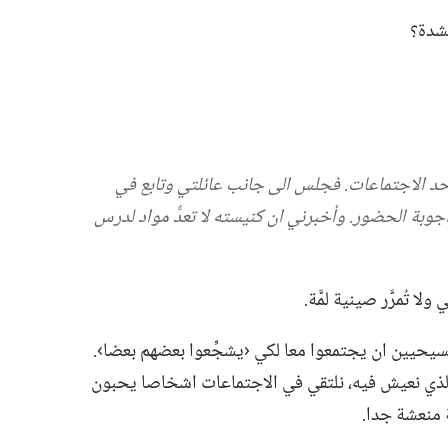
شدة؟‏
د الاجتماعات.‏ فجلس الى جانب عائلتي وتابع في
 اجوبة الحضور.‏ وأخبرني ان كنيسته لا تعدُّ مواد لدرس
 تُمرَّر صينية لمَّة.‏
حيين ان يجتمعوا معا لكي ‹يشجِّعوا بعضهم بعضا›.‏
ي الذي نعيش فيه،‏ نلتقي في الاجتماعات اشخاصا يحبون
ة منعشة جدا.‏