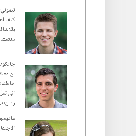
تيموثي:‏
كيف اع
بالاضافة
منتعشا 
جايكوب:
ان معتق
خاطئة›.‏
اني تعر
زمان›».‏
ماديسون:
الاجتماع