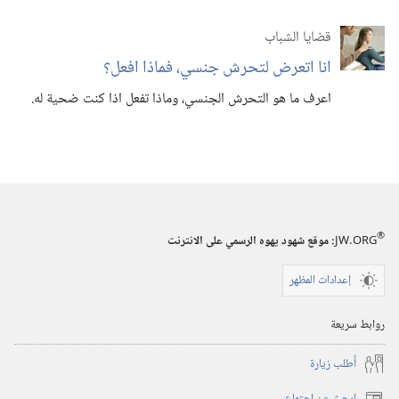
قضايا الشباب
انا اتعرض لتحرش جنسي،‏ فماذا افعل؟‏
اعرف ما هو التحرش الجنسي،‏ وماذا تفعل اذا كنت ضحية له.‏
®
JW.ORG
:‏ موقع شهود يهوه الرسمي على الانترنت
إعدادات المظهر
روابط سريعة
أُطلب زيارة
ابحث عن اجتماع