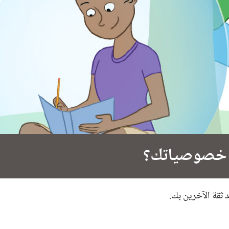
 خصوصياتك؟‏
ثقة الآخرين بك.‏