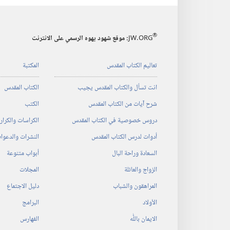
®
JW.ORG
:‏ موقع شهود يهوه الرسمي على الانترنت
تعاليم الكتاب المقدس
المكتبة
انت تسأل والكتاب المقدس يجيب
الكتاب المقدس
شرح آيات من الكتاب المقدس
الكتب
دروس خصوصية في الكتاب المقدس
الكراسات والكرا
أدوات لدرس الكتاب المقدس
النشرات والدعوا
السعادة وراحة البال
أبواب متنوعة
الزواج والعائلة
المجلات
المراهقون والشباب
دليل الاجتماع
الأولاد
البرامج
الايمان باللّٰه
الفهارس