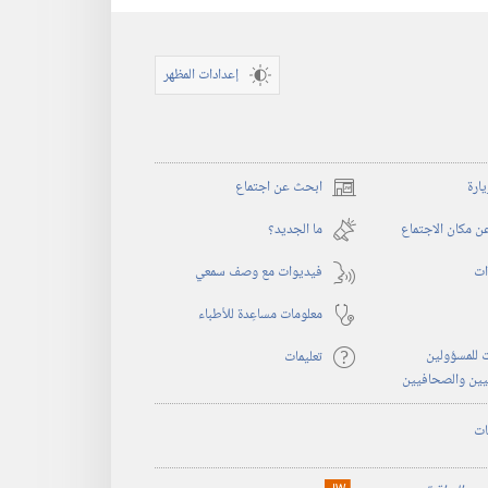
إعدادات المظهر
يارة
ابحث عن اجتماع
(يفتح
نافذة
 مكان الاجتماع
ما الجديد؟‏
جديدة)
ات
فيديوات مع وصف سمعي
معلومات مساعِدة للأطباء
 للمسؤولين
تعليمات
يين والصحافيين
ات