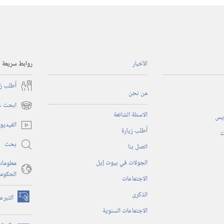
الأخبار
روابط سريعة
أُطلب ز
من نحن
ابحث عن
(يفتح
الاسئلة الشائعة
ريس
نافذة
الفيديو
أُطلب زيارة
جديدة)
ت
بحث
اتصل بنا
الجولات في بيوت إيل
معلومات
الحكوم
الاجتماعات
الذكرى
التبرع
(يفتح
الاجتماعات السنوية
نافذة