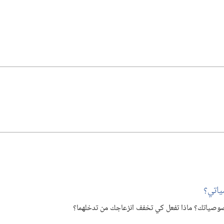
اتي؟‏
وصياتك؟‏ ماذا تفعل كي تخفف انزعاجك من تدخلهما؟‏