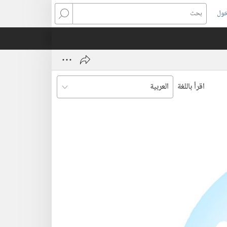
خول
بحث
اقرأ باللغة