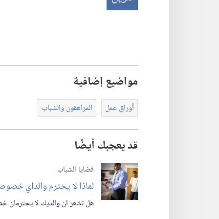
مواضيع إضافية
أوراق عمل
المراهقون والشباب
قد يعجبك أيضًا
قضايا الشباب
لماذا لا يحترم والداي خصوصي
هل تشعر ان والديك لا يحترمان خص