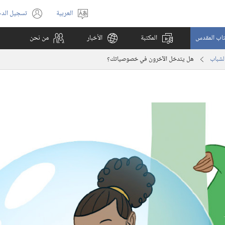
العربية
تسجيل الد
اختر
(يفتح
اللغة
نافذة
كتاب المقدس
المكتبة
الأخبار
من نحن
جديدة)
لشباب
هل يتدخل الآخرون في خصوصياتك؟‏