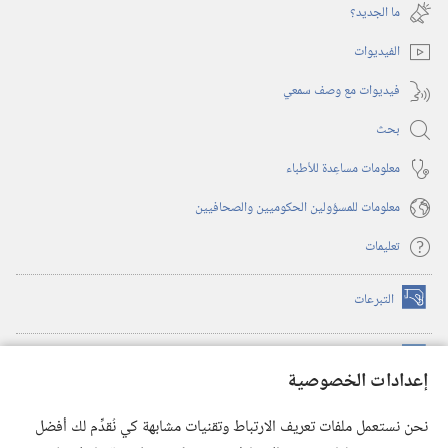
نافذة
ما الجديد؟‏
جديدة)
الفيديوات
فيديوات مع وصف سمعي
بحث
معلومات مساعِدة للأطباء
معلومات للمسؤولين الحكوميين والصحافيين
تعليمات
التبرعات
(يفتح
نافذة
جديدة)
مكتبة برج المراقبة الالكترونية
™
(يفتح
إعدادات الخصوصية
نافذة
JW Hub
جديدة)
(يفتح
نحن نستعمل ملفات تعريف الارتباط وتقنيات مشابهة كي نُقدِّم لك أفضل
نافذة