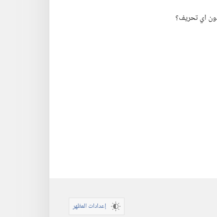
دون اي تحريف؟‏
إعدادات المظهر