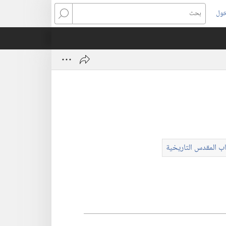
خول
بحث
اب المقدس التاريخية