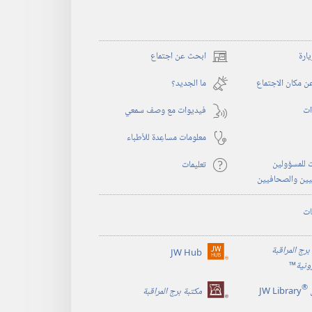
يارة
ابحث عن اجتماع
(يفتح
نافذة
 مكان الاجتماع
ما الجديد؟‏
جديدة)
ات
فيديوات مع وصف سمعي
معلومات مساعِدة للأطباء
 للمسؤولين
تعليمات
يين والصحافيين
ات
برج المراقبة
JW Hub
(يفتح
رونية
™
نافذة
®
جديدة)
JW Library
مكتبة برج المراقبة