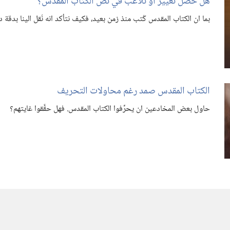
هل حصل تغيير او تلاعب في نص الكتاب المقدس؟‏
بما ان الكتاب المقدس كُتب منذ زمن بعيد،‏ فكيف نتأكد انه نُقل الينا بدقة 
الكتاب المقدس صمد رغم محاولات التحريف
حاول بعض المخادعين ان يحرِّفوا الكتاب المقدس.‏ فهل حقَّقوا غايتهم؟‏