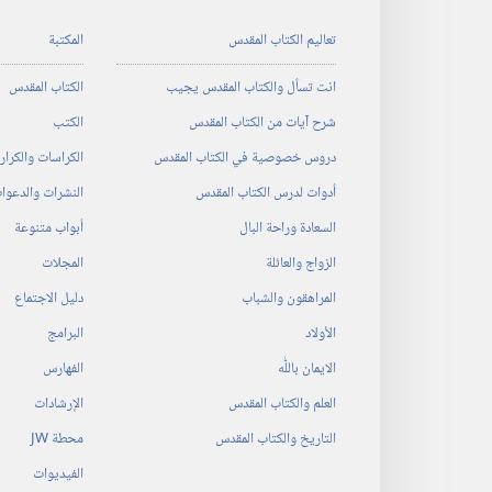
تعاليم الكتاب المقدس
المكتبة
انت تسأل والكتاب المقدس يجيب
الكتاب المقدس
شرح آيات من الكتاب المقدس
الكتب
دروس خصوصية في الكتاب المقدس
الكراسات والكرا
أدوات لدرس الكتاب المقدس
النشرات والدعوا
السعادة وراحة البال
أبواب متنوعة
الزواج والعائلة
المجلات
المراهقون والشباب
دليل الاجتماع
الأولاد
البرامج
الايمان باللّٰه
الفهارس
العلم والكتاب المقدس
الإرشادات
التاريخ والكتاب المقدس
محطة‏ ‏JW
الفيديوات