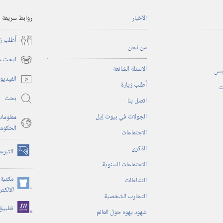
الأخبار
روابط سريعة
أُطلب ز
من نحن
ابحث عن
(يفتح
الاسئلة الشائعة
ريس
نافذة
الفيديو
أُطلب زيارة
جديدة)
ت
بحث
اتصل بنا
الجولات في بيوت إيل
معلومات
الحكوم
الاجتماعات
الذكرى
التبرع
(يفتح
الاجتماعات السنوية
نافذة
جديدة)
مكتبة 
النشاطات
(يفتح
الالكت
التجارب الشخصية
نافذة
تطبيق
جديدة)
شهود يهوه حول العالم