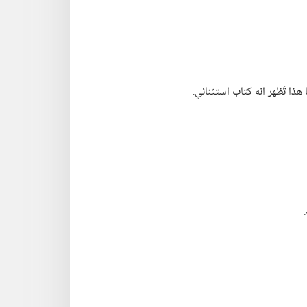
ا تُظهر انه كتاب استثنائي.‏