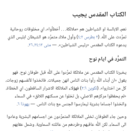
الكتاب المقدس يجيب
نعم،‏ الابالسة او الشياطين هم «ملائكة.‏ .‏ .‏ أخطأوا»،‏ اي مخلوقات روحانية
تمرَّدت على اللّٰه.‏ (‏
٢ بطرس ٢:‏٤
‏)‏ وأول ملاك متمرِّد هو الشيطان ابليس الذي
يدعوه الكتاب المقدس «رئيس الشياطين».‏ —‏
متى ١٢:‏​٢٤،‏
٢٦
‏.‏
التمرُّد في ايام نوح
يخبرنا الكتاب المقدس عن ملائكة تمرَّدوا على اللّٰه قبل طوفان نوح.‏ فهو
يقول «ان أبناء اللّٰه رأوا بنات الناس انهن جميلات.‏ فاتخذوا لأنفسهم زوجات،‏
كل من اختاروا».‏ (‏
تكوين ٦:‏٢
‏)‏ فهؤلاء الملائكة الاشرار الساقطون،‏ اي الخطاة،‏
«لم يحفظوا مركزهم الاصلي،‏ بل تخلوا عن مسكنهم اللائق» في السماء
واتخذوا اجساما بشرية ليمارسوا الجنس مع بنات الناس.‏ —‏
يهوذا ٦
‏.‏
وحين جاء الطوفان،‏ تخلى الملائكة المتمرِّدون عن اجسامهم البشرية وعادوا
الى السماء.‏ لكن اللّٰه عاقبهم وطردهم من عائلته السماوية.‏ وشمل عقابهم