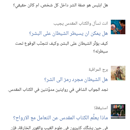
هل ابليس هو صفة الشر داخل كل شخص،‏ ام كائن حقيقي؟‏
انت تسأل والكتاب المقدس يجيب
هل يمكن ان يسيطر الشيطان على البشر؟‏
كيف يؤثِّر الشيطان على البشر،‏ وكيف تتجنَّب الوقوع تحت
سيطرته؟‏
برج المراقبة
هل الشيطان مجرد رمز الى الشر؟‏
نجد الجواب الشافي في روايتين مدوَّنتين في الكتاب المقدس.‏
استيقظ‏!‏
ماذا يعلِّم الكتاب المقدس عن التعامل مع الارواح؟‏
في حين يشكِّك كثيرون في علوم الغيب والقوى الخارقة،‏ فإن