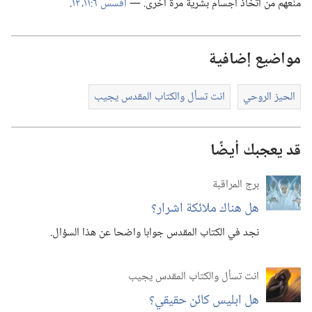
منْعهم من اتخاذ اجسام بشرية مرة اخرى.‏ —‏
افسس ٦:‏​١١،‏ ١٢
‏.‏
مواضيع إضافية
الحيز الروحي
انت تسأل والكتاب المقدس يجيب
قد يعجبك أيضًا
برج المراقبة
هل هناك ملائكة اشرار؟‏
نجد في الكتاب المقدس جوابا واضحا عن هذا السؤال.‏
انت تسأل والكتاب المقدس يجيب
هل ابليس كائن حقيقي؟‏