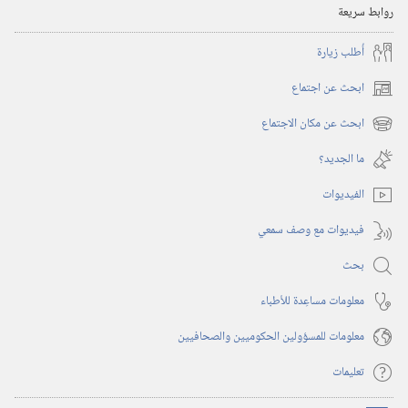
روابط سريعة
أُطلب زيارة
ابحث عن اجتماع
(يفتح
نافذة
ابحث عن مكان الاجتماع
(يفتح
جديدة)
نافذة
ما الجديد؟‏
جديدة)
الفيديوات
فيديوات مع وصف سمعي
بحث
معلومات مساعِدة للأطباء
معلومات للمسؤولين الحكوميين والصحافيين
تعليمات