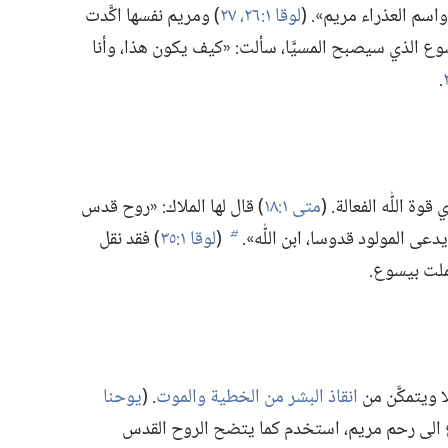
م العذراء مريم».‏ (‏
لوقا ١:‏٢٦،‏ ٢٧
‏)‏ ومريم نفسها اكَّدت
ع الذي سيصبح المسيَّا،‏ سألت:‏ «كيف يكون هذا،‏ وأنا
‏.‏
 اي قوة اللّٰه الفعالة.‏ (‏
متى ١:‏١٨
‏)‏ قال لها الملاك:‏ «روح قدس
عى المولود قدوسا،‏ ابن اللّٰه».‏
(‏
لوقا ١:‏٣٥
‏)‏ فقد نقل
b
حملت بيسوع.‏
ا ويتمكَّن من
انقاذ البشر من الخطية والموت
‏.‏ (‏
يوحنا
ع الى رحم مريم،‏ استخدم كما يتضح الروح القدس