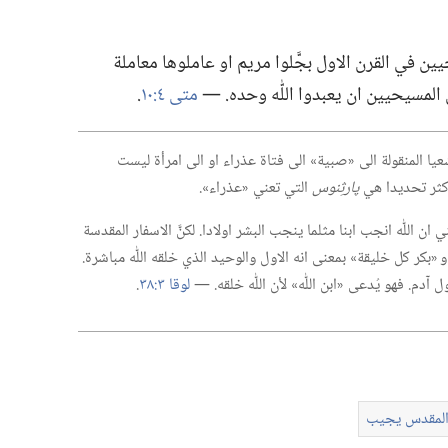
ن في القرن الاول بجَّلوا مريم او عاملوها معاملة
مسيحيين ان يعبدوا اللّٰه وحده.‏ —‏
متى ٤:‏١٠
‏.‏
يا المنقولة الى «صبية» الى فتاة عذراء او الى امرأة ليست
اكثر تحديدا هي
پارثِنوس
التي تعني «عذراء».‏
ن اللّٰه انجب ابنا مثلما ينجب البشر اولادا.‏ لكنَّ الاسفار المقدسة
» و «بكر كل خليقة» بمعنى انه الاول والوحيد الذي خلقه اللّٰه مباشرة.‏
آدم.‏ فهو يُدعى «ابن اللّٰه» لأن اللّٰه خلقه.‏ —‏
لوقا ٣:‏٣٨
‏.‏
 المقدس يجيب