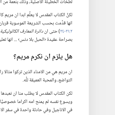
لطخات الخطيئة الاصلية،‏ وذلك بنعمة من اللّٰ
لكنَّ الكتاب المقدس لا يعلِّم ابدا ان مريم كان
انها قدَّمت بحسب الشريعة الموسوية قربان خ
٢:‏٢١-‏٢٤
‏)‏ حتى ان
دائرة المعارف الكاثوليكية
بصراحة عقيدة ‹الحبل بلا دنس› .‏.‏.‏ انها تع
هل يلزم ان نكرم مريم؟‏
ان مريم هي من الامناء الذين تركوا مثالا رائعا 
التواضع،‏ والمحبة العميقة للّٰه.‏
لكن الكتاب المقدس لا يطلب منا ان نعبدها او
ويسوع نفسه لم يمنح امه اكراما خصوصيًّا،‏ ول
في الاناجيل وفي حادثة واحدة في سفر الاعما