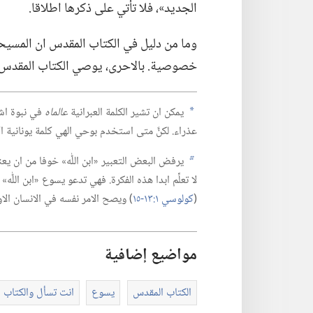
الجديد»،‏ فلا تأتي على ذكرها اطلاقا.‏
وما من دليل في الكتاب المقدس ان المسيحيي
خصوصية.‏ بالاحرى،‏ يوصي الكتاب المقدس ال
يمكن ان تشير الكلمة العبرانية
عالماه
في نبوة اشع
a
عذراء.‏ لكنَّ متى استخدم بوحي الهي كلمة يونانية 
يرفض البعض التعبير «ابن اللّٰه» خوفا من ان يعني ا
b
لا تعلِّم ابدا هذه الفكرة.‏ فهي تدعو يسوع «ابن اللّٰه
(‏
كولوسي ١:‏١٣-‏١٥
‏)‏ ويصح الامر نفسه في الانسان الاول 
مواضيع إضافية
الكتاب المقدس
يسوع
انت تسأل والكتاب