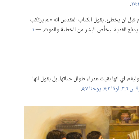
‏.‏
آدم قبل ان يخطئ.‏ يقول الكتاب المقدس انه «لم يرتكب
ن يدفع الفدية ليخلِّص البشر من الخطية والموت.‏ —‏
١
لية»،‏ اي انها بقيت عذراء طوال حياتها.‏ بل يقول انها
 ٦:‏٣؛‏
لوقا ٢:‏٧؛‏
يوحنا ٧:‏٥
‏.‏