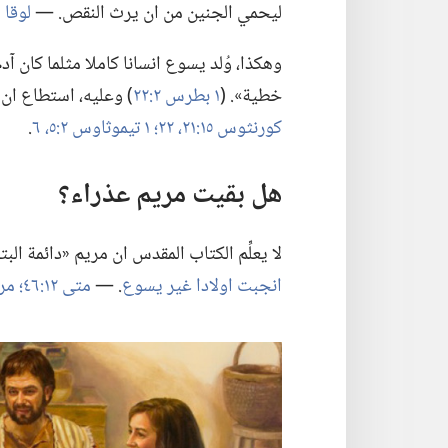
ليحمي الجنين من ان يرث النقص.‏ —‏
لوقا ١:‏٣٥
وهكذا،‏ وُلد يسوع انسانا كاملا مثلما كان 
خطية».‏ (‏
١ بطرس ٢:‏٢٢
‏)‏ وعليه،‏ استطاع ا
كورنثوس ١٥:‏٢١،‏ ٢٢؛‏
١ تيموثاوس ٢:‏٥،‏ ٦
‏.‏
هل بقيت مريم عذراء؟‏
لا يعلِّم الكتاب المقدس ان مريم «دائمة البتو
انجبت اولادا غير يسوع
‏.‏ —‏
متى ١٢:‏٤٦؛‏
مرقس