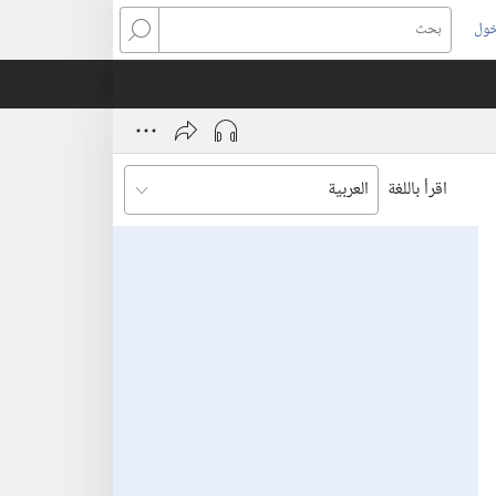
خول
بحث
اقرأ باللغة