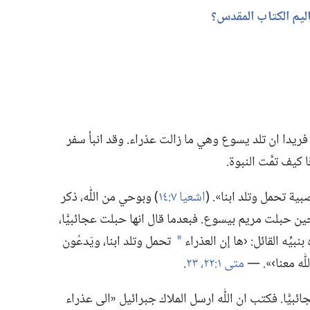
يم الكتاب المقدس؟‏
ريدا ان تلد يسوع وهي ما زالت عذراء.‏ وقد انبأ سفر
كيف تمَّت النبوة.‏
بية تحمل وتلد ابنا».‏ (‏
اشعيا ٧:‏١٤
‏)‏ وبوحي من اللّٰه،‏ ذكر
 حبلت مريم بيسوع.‏ فبعدما قال انها حبلت عجائبيًّا،‏
يِّه القائل:‏ ‹ها إن العذراء
تحمل وتلد ابنا،‏ ويَدعُون
a
ٰه معنا›».‏ —‏
متى ١:‏٢٢،‏ ٢٣
‏.‏
يًّا.‏ فكتب ان اللّٰه ارسل الملاك جبرائيل «الى عذراء