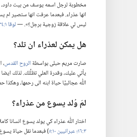
مخطوبة لرجل اسمه يوسف من بيت داود،‏ واس
انها عذراء.‏ فبعدما عرفت انها ستصير ام يسو
ليس لي علاقة زوجية برجل؟‏».‏ —‏
لوقا ١:‏٣٤
هل يمكن لعذراء ان تلد؟‏
صارت مريم حبلى بواسطة
الروح القدس
‏،‏
يأتي عليك،‏ وقدرة العلي تظلِّلك.‏ لذلك ايضا يد
اللّٰه عجائبيًّا حياة ابنه الى رحمها،‏ وهكذا 
لمَ وُلد يسوع من عذراء؟‏
اختار اللّٰه عذراء كي يولد يسوع انسانا كامل
٣:‏١٦؛‏
عبرانيين ١٠:‏٥
‏)‏ فبعدما نقل حياة يسو