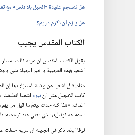
هل تنسجم عقيدة «الحبل بلا دنس» مع تعال
هل يلزم ان نكرم مريم؟‏
الكتاب المقدس يجيب
يقول الكتاب المقدس ان مريم نالت امتيازا ف
اشعيا بهذه العجيبة وأخبر انجيلا متى ولوقا 
مثلا،‏ قال اشعيا عن ولادة المسيَّا:‏ «ها إن الص
كاتب الانجيل متى ان
نبوة
اشعيا انطبقت حين
اضاف:‏ «هذا كله حدث ليتمَّ ما قيل من يهوه بنب
اسمه عمانوئيل›،‏ الذي يعني عند ترجمته:‏ ‹اللّ
لوقا ايضا ذكر في انجيله ان مريم حملت عجائب