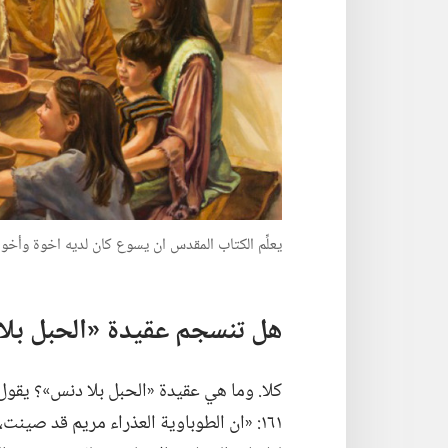
يعلِّم الكتاب المقدس ان يسوع كان لديه اخوة وأخو
هل تنسجم عقيدة «الحبل بلا 
كلا.‏ وما هي عقيدة «الحبل بلا دنس»؟‏ يقو
١٦١:‏ «ان الطوباوية العذراء مريم قد صينت