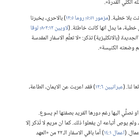
ه الكلي القدرة».‏
ت بلا خطية.‏ (‏
مزمور ٥١:‏٥؛‏
روما ٥:‏١٢
‏)‏ بالاحرى،‏ يخبرنا
طية،‏ ما يدل انها كانت خاطئة.‏ (‏
لاويين ١٢:‏٢-‏٨؛‏
لوقا
 الجديدة
(‏بالانكليزية)‏ تذكر:‏ «لا تعلِّم الاسفار المقدسة
ليم وضعته الكنيسة».‏
لنا.‏ (‏
عبرانيين ٦:‏١٢
‏)‏ فقد اعربت عن الايمان،‏ الطاعة،‏
 نصلِّي اليها رغم دورها الفريد بصفتها ام يسوع.‏
م يوصِ أتباعه ان يفعلوا ذلك.‏ كما ان مريم لا تُذكر إلا
ل.‏ (‏
اعمال ١:‏١٤
‏)‏ أما باقي الاسفار الـ‍ ٢٢ من «العهد