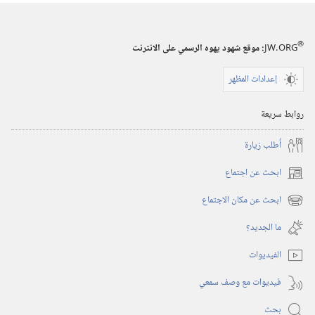
®
JW.ORG
:‏ موقع شهود يهوه الرسمي على الانترنت
إعدادات المظهر
روابط سريعة
أُطلب زيارة
ابحث عن اجتماع
(يفتح
نافذة
ابحث عن مكان الاجتماع
(يفتح
جديدة)
نافذة
ما الجديد؟‏
جديدة)
الفيديوات
فيديوات مع وصف سمعي
بحث