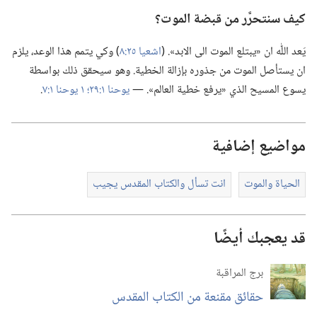
كيف سنتحرَّر من قبضة الموت؟‏
يَعد اللّٰه ان «يبتلع الموت الى الابد».‏ (‏
اشعيا ٢٥:‏٨
‏)‏ وكي يتمم هذا الوعد،‏ يلزم
ان يستأصل الموت من جذوره بإزالة الخطية.‏ وهو سيحقق ذلك بواسطة
يسوع المسيح الذي «يرفع خطية العالم».‏ —‏
يوحنا ١:‏٢٩؛‏
١ يوحنا ١:‏٧
‏.‏
مواضيع إضافية
الحياة والموت
انت تسأل والكتاب المقدس يجيب
قد يعجبك أيضًا
برج المراقبة
حقائق مقنعة من الكتاب المقدس