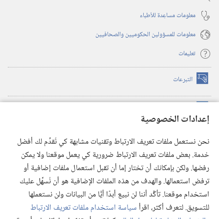
معلومات مساعِدة للأطباء
معلومات للمسؤولين الحكوميين والصحافيين
تعليمات
التبرعات
(يفتح
نافذة
جديدة)
مكتبة برج المراقبة الالكترونية
™
(يفتح
إعدادات الخصوصية
نافذة
JW Hub
جديدة)
(يفتح
نحن نستعمل ملفات تعريف الارتباط وتقنيات مشابهة كي نُقدِّم لك أفضل
نافذة
®
خدمة. بعض ملفات تعريف الارتباط ضرورية كي يعمل موقعنا ولا يمكن
تطبيق
JW Library
جديدة)
رفضها. ولكن بإمكانك أن تختار إما أن تقبل استعمال ملفات إضافية أو
مكتبة برج المراقبة
ترفض استعمالها. والهدف من هذه الملفات الإضافية هو أن نُسهِّل عليك
استخدام موقعنا. تأكَّد أننا لن نبيع أبدًا أيًّا من البيانات ولن نستعملها
للتسويق. لتعرف أكثر، اقرأ
سياسة استخدام ملفات تعريف الارتباط