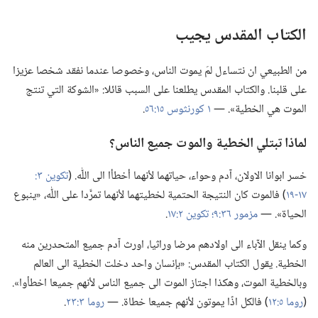
الكتاب المقدس يجيب
من الطبيعي ان نتساءل لمَ يموت الناس،‏ وخصوصا عندما نفقد شخصا عزيزا
على قلبنا.‏ والكتاب المقدس يطلعنا على السبب قائلا:‏ «الشوكة التي تنتج
الموت هي الخطية».‏ —‏
١ كورنثوس ١٥:‏٥٦
‏.‏
لماذا تبتلي الخطية والموت جميع الناس؟‏
خسر ابوانا الاولان،‏ آدم وحواء،‏ حياتهما لأنهما أخطأا الى اللّٰه.‏ (‏
١٧-‏١٩
‏)‏ فالموت كان النتيجة الحتمية لخطيتهما لأنهما تمرَّدا على اللّٰه،‏ «ينبوع
الحياة».‏ —‏
مزمور ٣٦:‏٩؛‏
تكوين ٢:‏١٧
‏.‏
وكما ينقل الآباء الى اولادهم مرضا وراثيا،‏ اورث آدم جميع المتحدرين منه
الخطية.‏ يقول الكتاب المقدس:‏ «بإنسان واحد دخلت الخطية الى العالم
وبالخطية الموت،‏ وهكذا اجتاز الموت الى جميع الناس لأنهم جميعا اخطأوا».‏
(‏
روما ٥:‏١٢
‏)‏ فالكل اذًا يموتون لأنهم جميعا خطاة.‏ —‏
روما ٣:‏٢٣
‏.‏