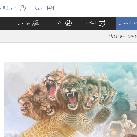
العربية
تسجيل الد
اختر
(يفتح
اللغة
نافذة
كتاب المقدس
المكتبة
الأخبار
من نحن
جديدة)
و مغزى سفر الرؤيا؟‏