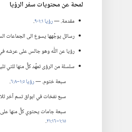
لمحة عن محتويات سفر الرؤيا
مقدمة.‏ —‏
رؤيا ١:‏​١-‏٩
‏.‏
رسائل يوجِّهها يسوع الى الجماعات الس
رؤيا عن اللّٰه وهو جالس على عرشه في 
سلسلة من الرؤى تمهِّد كلٌّ منها للتي تليها
سبعة ختوم.‏ —‏
رؤيا ٥:‏١–‏٨:‏٦
‏.‏
سبع نفخات في ابواق تسم آخر ثلاث 
سبعة جامات يحتوي كلٌّ منها على ض
١٥:‏١–‏١٦:‏٢١
‏.‏