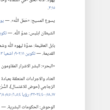
يهوه:‏ الاله الحق «في السماء» وخال
١٥:‏٣
‏.‏
يسوع المسيح:‏ «حَمَل اللّٰه».‏ —‏
يوحنا
الشيطان ابليس:‏ عدوّ اللّٰه.‏ —‏
تكوين ٣:‏​١٤
بابل العظيمة:‏ عدوَّة ليهوه اللّٰه 
القديمة.‏ —‏
تكوين ١١:‏​٢-‏٩؛‏
اشعيا ١٣:‏​١،‏
«البحر»:‏ البشر الاشرار المقاومون للّ
العتاد والاجراءات المتعلقة بعبادة ال
الزجاجي (‏حوض للاغتسال)‏،‏ السُّرُ
١٧،‏ ١٨؛‏
٤٠:‏​٢٤-‏٣٢؛‏
رؤيا ٤:‏​٥،‏ ٦؛‏
٥:‏٨؛‏
٨:‏٣؛‏
الوحوش:‏ الحكومات البشرية.‏ —‏
د