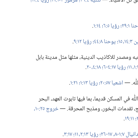
ق كل الاشياء.‏ —‏
تثنية ٤:‏٣٩؛‏
مزمور ١٠٣:‏١٩؛‏
رؤيا ٤:‏١١؛‏
 ١:‏٢٩؛‏
رؤيا ٥:‏٦؛‏
١٤:‏١
‏.‏
،‏ ١٥؛‏
يوحنا ٨:‏٤٤؛‏
رؤيا ١٢:‏٩
‏.‏
وشعبه ومصدر للاكاذيب الدينية،‏ مثلها مثل مدينة بابل
١١؛‏
رؤيا ١٧:‏​٤-‏٦؛‏
١٨:‏​٤،‏
٢٠
‏.‏
ٰه.‏ —‏
اشعيا ٥٧:‏٢٠؛‏
رؤيا ١٣:‏١؛‏
٢١:‏١
‏.‏
لّٰه في المسكن قديما،‏ بما فيها تابوت العهد،‏ البحر
ج،‏ تقدمات البخور،‏ ومذبح المحرقة.‏ —‏
خروج ٢٥:‏​١٠،‏
١١:‏١٩
‏.‏
انيال ٧:‏​١-‏٨،‏
١٧-‏٢٦؛‏
رؤيا ١٣:‏​٢،‏
١١؛‏
١٧:‏٣
‏.‏