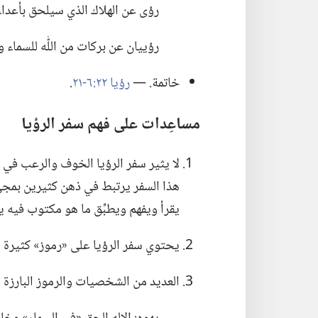
رؤى عن الهلاك الذي سيلحق بأعداء ال
رؤييان عن بركات من اللّٰه للسماء 
خاتمة.‏ —‏
رؤيا ٢٢:‏​٦-‏٢١
‏.‏
مساعِدات على فهم سفر الرؤيا
لا يثير سفر الرؤيا الخوف والرعب في نف
هذا السفر يرتبط في ذهن كثيرين بمجيء ك
يقرأ ويفهم ويطبِّق ما هو مكتوب فيه ي
يحتوي سفر الرؤيا على «رموز» كثيرة لا
العديد من الشخصيات والرموز البارزة ف