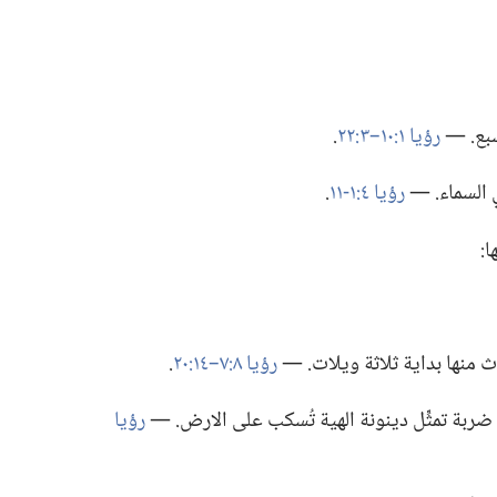
بع.‏ —‏
رؤيا ١:‏١٠–‏٣:‏٢٢
‏.‏
السماء.‏ —‏
رؤيا ٤:‏​١-‏١١
‏.‏
:‏
منها بداية ثلاثة ويلات.‏ —‏
رؤيا ٨:‏٧–‏١٤:‏٢٠
‏.‏
ربة تمثِّل دينونة الهية تُسكب على الارض.‏ —‏
رؤيا