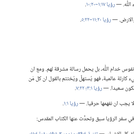
لّٰه.‏ —‏
رؤيا ١٧:‏١–‏٢٠:‏١٠
‏.‏
والارض.‏ —‏
رؤيا ٢٠:‏١١–‏٢٢:‏٥
‏.‏
وس خدام اللّٰه،‏ بل يحمل رسالة مشرقة لهم.‏ ومع ان
ارثة عالمية،‏ فهو يُستهلّ ويُختتم بالقول ان كل مَن
كون سعيدا.‏ —‏
رؤيا ١:‏٣؛‏
٢٢:‏٧
‏.‏
 يجب ان نفهمها حرفيا.‏ —‏
رؤيا ١:‏١
‏.‏
ي سفر الرؤيا سبق وتحدَّث عنها الكتاب المقدس:‏