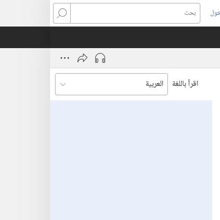
خول
بحث
اقرأ باللغة