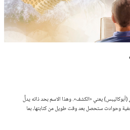
(‏أبوكاليبس)‏ يعني «الكشف».‏ وهذا الاسم بحد ذاته يدلُّ
فية وحوادث ستحصل بعد وقت طويل من كتابتها،‏ بما