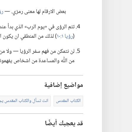
بعض الارقام لها معنى رمزي.‏ —‏
رؤيا 
(‏
رؤيا ١:‏١٠
‏)‏ لذلك من المنطقي ان يكون ال
لن نتمكن من فهم سفر الرؤيا —‏ ولا من
من اللّٰه والمساعدة من اشخاص يفهمونه
مواضيع إضافية
الكتاب المقدس
انت تسأل والكتاب المقدس ي
قد يعجبك أيضًا