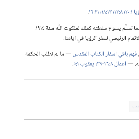
١:‏٢٠؛‏
٨:‏١٣؛‏
١٣:‏١٨؛‏
٢١:‏١٦
‏.‏
تتم الرؤى في «يوم الرب» الذي بدأ عندما تسلَّم يسوع سلطته كملك لملكوت اللّٰه سنة ١٩١٤.‏
اتمام الرئيسي لسفر الرؤيا في ايامنا.‏
فهم باقي اسفار الكتاب المقدس
—‏ ما لم نطلب الحكمة
.‏ —‏
اعمال ٨:‏​٢٦-‏٣٩؛‏
يعقوب ١:‏٥
‏.‏
جيب