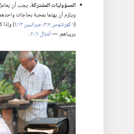
المسؤوليات المشتركة.‏
يجب أن يعامل ا
ويلزم أن يهتما بمحبة بحاجات واحدهما ا
(‏
١ كورنثوس ٧:‏٣؛‏
عبرانيين ١٣:‏٤
‏)‏ وإذا
يربياهم.‏ —‏
أمثال ٦:‏٢٠
‏.‏