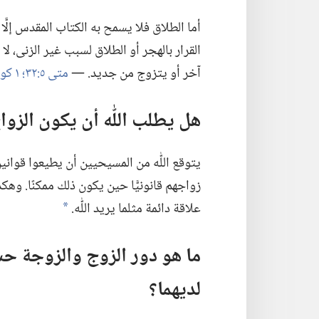
أما الطلاق فلا يسمح به الكتاب المقدس إلَّا
القرار بالهجر أو الطلاق لسبب غير الزنى،‏ 
آخر أو يتزوج من جديد.‏ —‏
متى ٥:‏٣٢؛‏
١ كورنثوس ٧:‏١١
هل يطلب اللّٰه أن يكون الزواج م
يتوقع اللّٰه من المسيحيين أن يطيعوا قوانين 
زواجهم قانونيًّا حين يكون ذلك ممكنًا.‏ و
علاقة دائمة مثلما يريد اللّٰه.‏
a
ما هو دور الزوج والزوجة 
لديهما؟‏