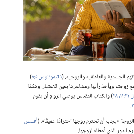
هم الجسدية والعاطفية والروحية.‏ (‏
١ تيموثاوس ٥:‏٨
‏)‏
ع زوجته ويأخذ رأيها ومشاعرها بعين الاعتبار.‏ وهكذا
‏١١،‏
٢٨
‏)‏ والكتاب المقدس يوصي الزوج أن يقوم
‏.‏
لزوجة «يجب أن تحترم زوجها احترامًا عميقًا».‏ (‏
أفسس
رم الدور الذي أعطاه لزوجها.‏