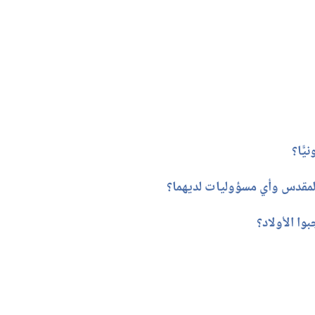
ًّا؟‏
مقدس وأي مسؤوليات لديهما؟‏
وا الأولاد؟‏