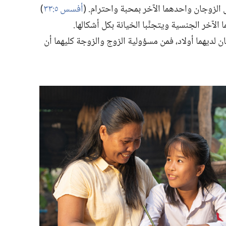
لزوجان واحدهما الآخر بمحبة واحترام.‏ (‏
أفسس ٥:‏٣٣
‏)‏
لآخر الجنسية ويتجنَّبا الخيانة بكل أشكالها.‏
 كان لديهما أولاد،‏ فمن مسؤولية الزوج والزوجة كليهما أن