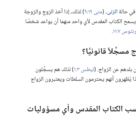
 في حالة
الزنى
‏.‏
(‏
متى ١٩:‏٩
‏)‏ لذلك،‏ إذا أخذ الزوج والزوجة
لا يسمح الكتاب المقدس لأي واحد منهما أن يواعد شخصًا
‏.‏
سجَّلاً قانونيًّا؟‏
بلدهم عن الزواج.‏ (‏
تيطس ٣:‏١
‏)‏ لذلك هم يسجِّلون
هكذا يُظهرون أنهم يحترمون السلطات ويعتبرون الزواج
حسب الكتاب المقدس وأي مسؤوليات