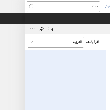
خول
بحث
اقرأ باللغة