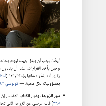
أيضًا،‏ يجب أن يبذل جهده ليهتم بحاجات
وحين يأخذ القرارات،‏ عليه أن يتعاون م
يُظهر أنه يقدِّر صفاتها وإمكانياتها.‏ (‏
أمثال ٣١:
بمسؤولياته بكل محبة.‏ —‏
كولوسي ٣:‏١٩
دور الزوجة.‏
يقول الكتاب المقدس إنَّ ا
٥:‏٣٣
‏)‏ فاللّٰه يرضى عن الزوجة التي تحت