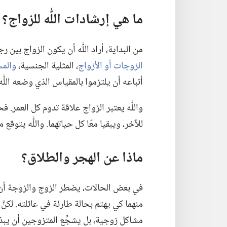
ما هي إرشادات اللّٰه للزواج؟‏
من البداية،‏ أراد اللّٰه أن يكون الزواج بين ر
الزوجات أو الأزواج
‏،‏ المثلية الجنسية،‏
والمس
أتباعه أن يلتزموا بالمقياس الذي وضعه اللّٰه
واللّٰه يعتبر الزواج علاقة تدوم كل العمر.‏ 
للآخر،‏ ويبقيا معًا كل حياتهما.‏ واللّٰه يتوقع 
ماذا عن الهجر والطلاق؟‏
في بعض الحالات،‏ يضطر الزوج والزوجة أن يك
منهما كي يهتم بحالة طارئة في عائلته.‏ لكنّ
مشاكل زوجية،‏ بل يشجِّع المتزوجين أن يبذل