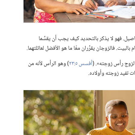
اصيل.‏ فهو لا يذكر بالتحديد كيف يجب أن يقسِّما
بالبيت.‏ فالزوجان يقرِّران معًا ما هو الأفضل لعائلتهما.‏
لزوج رأس زوجته».‏ (‏
أفسس ٥:‏٢٣
‏)‏ وهو الرأس لأنه من
ت تفيد زوجته وأولاده.‏