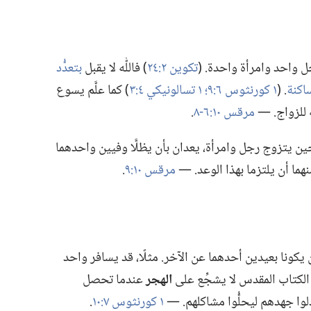
جل واحد وامرأة واحدة.‏ (‏
تكوين ٢:‏٢٤
‏)‏ فاللّٰه لا يقبل
بتعدُّد
اكنة
‏.‏ (‏
١ كورنثوس ٦:‏٩؛‏
١ تسالونيكي ٤:‏٣
‏)‏ كما علَّم يسوع
 للزواج.‏ —‏
مرقس ١٠:‏٦-‏٨
‏.‏
فحين يتزوج رجل وامرأة،‏ يعدان بأن يظلَّا وفيين واحدهما
منهما أن يلتزما بهذا الوعد.‏ —‏
مرقس ١٠:‏٩
‏.‏
ونا بعيدين أحدهما عن الآخر.‏ مثلًا،‏ قد يسافر واحد
َ الكتاب المقدس لا يشجِّع على
الهجر
عندما تحصل
وا جهدهم ليحلُّوا مشاكلهم.‏ —‏
١ كورنثوس ٧:‏١٠
‏.‏