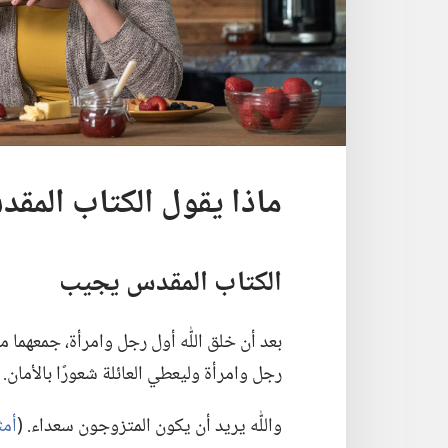
ماذا يقول الكتاب المقد
الكتاب المقدس يجيب
بعد أن خلق اللّٰه أول رجل وامرأة،‏ جمعهما 
رجل وامرأة وليعطي العائلة شعورًا بالأمان.‏
واللّٰه يريد أن يكون المتزوجون سعداء.‏ (‏
أمثال