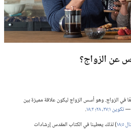
س عن الزواج؟‏
معًا في الزواج.‏ وهو أسس الزواج ليكون علاقة مميزة بين
 —‏
تكوين ١:‏٢٧،‏ ٢٨؛‏
٢:‏١٨
‏.‏
 ٥:‏١٨
‏)‏ لذلك يعطينا في الكتاب المقدس إرشادات