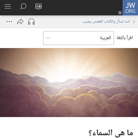
JW.ORG
تسجيل
تغيير
البحث
اظهر
الدخول
لغة
في
القائم
(يفتح
انت تسأل والكتاب المقدس يجيب
الموقع
JW.‎ORG
نافذة
جديدة)
اقرأ باللغة
ما هي السماء؟‏