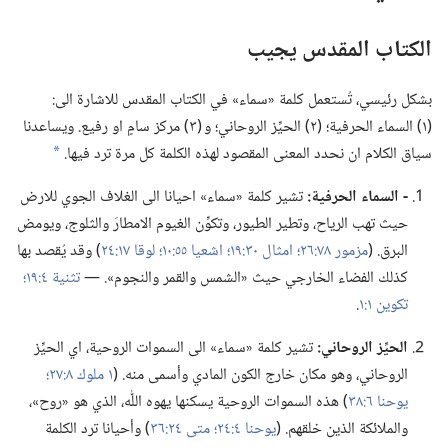
الكتاب المقدس يجيب
بشكل رئيسي،‏ تُستعمل كلمة «سماء» في الكتاب المقدس للاشارة الى:‏
(‏١)‏ السماء الحرفية؛‏ (‏٢)‏ الحيِّز الروحاني؛‏ و (‏٣)‏ مركز سامٍ او رفيع.‏ ويساعدنا
سياق الكلام ان نحدد المعنى المقصود لهذه الكلمة كل مرة ترد فيها.‏
a
‏-‏ السماء الحرفية:‏
تشير كلمة «سماء» احيانا الى الغلاف الجوي للارض
حيث تهب الرياح،‏ وتطير الطيور،‏ وتكوِّن الغيوم الامطارَ والثلوج،‏ ويومض
البرق.‏ (‏
مزمور ٧٨:‏٢٦؛‏
امثال ٣٠:‏١٩؛‏
اشعيا ٥٥:‏١٠؛‏
لوقا ١٧:‏٢٤
‏)‏ وقد يُقصد بها
كذلك الفضاء الخارجي حيث «الشمس والقمر والنجوم».‏ —‏
تثنية ٤:‏١٩؛‏
تكوين ١:‏١
‏.‏
الحيِّز الروحاني:‏
تشير كلمة «سماء» الى السموات الروحية،‏ اي الحيِّز
الروحاني،‏ وهو مكان خارج الكون المادي وأسمى منه.‏ (‏
١ ملوك ٨:‏٢٧؛‏
يوحنا ٦:‏٣٨
‏)‏ هذه السموات الروحية يسكنها يهوه اللّٰه،‏ الذي هو «روح»،‏
والملائكة الذين خلقهم.‏ (‏
يوحنا ٤:‏٢٤؛‏
متى ٢٤:‏٣٦
‏)‏ وأحيانا ترد الكلمة