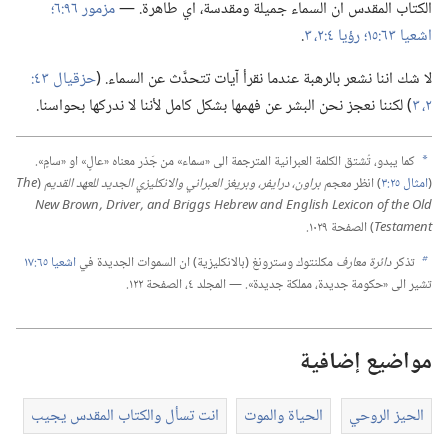
الكتاب المقدس ان السماء جميلة ومقدسة،‏ اي طاهرة.‏ —‏
مزمور ٩٦:‏٦؛‏
اشعيا ٦٣:‏١٥؛‏
رؤيا ٤:‏​٢،‏ ٣
‏.‏
لا شك اننا نشعر بالرهبة عندما نقرأ آيات تتحدَّث عن السماء.‏ (‏
٢،‏ ٣
‏)‏ لكننا نعجز نحن البشر عن فهمها بشكل كامل لأننا لا ندركها بحواسنا.‏
كما يبدو،‏ تُشتق الكلمة العبرانية المترجمة الى «سماء» من جَذر معناه «عالٍ» او «سامٍ».‏
a
(‏
امثال ٢٥:‏٣
‏)‏ انظر
معجم براون،‏ درايفر،‏ وبريغز العبراني والانكليزي الجديد للعهد القديم
(‏
The
New Brown,‎ Driver,‎ and Briggs Hebrew and English Lexicon of the Old
Testament
‏)‏ الصفحة ١٠٢٩.‏
تذكر
دائرة معارف
مكلنتوك وسترونغ (‏بالانكليزية)‏ ان السموات الجديدة في
اشعيا ٦٥:‏١٧
b
تشير الى «حكومة جديدة،‏ مملكة جديدة».‏ —‏ المجلد ٤،‏ الصفحة ١٢٢.‏
مواضيع إضافية
الحيز الروحي
الحياة والموت
انت تسأل والكتاب المقدس يجيب