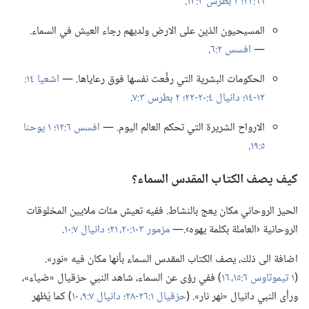
٦٦:‏٢٢؛‏
٢ بطرس ٣:‏١٣
‏.‏
b
المسيحيون الذين على الارض ولديهم رجاء العيش في السماء.‏
—‏
افسس ٢:‏٦
‏.‏
الحكومات البشرية التي رفَّعت نفسها فوق رعاياها.‏ —‏
١٢-‏١٤؛‏
دانيال ٤:‏​٢٠-‏٢٢؛‏
٢ بطرس ٣:‏٧
‏.‏
الارواح الشريرة التي تحكم العالم اليوم.‏ —‏
افسس ٦:‏١٢؛‏
١ يوحنا
٥:‏١٩
‏.‏
كيف يصف الكتاب المقدس السماء؟‏
الحيز الروحاني مكان يعج بالنشاط.‏ ففيه تعيش مئات ملايين المخلوقات
الروحانية ‹العاملة بكلمة يهوه›.‏—‏
مزمور ١٠٣:‏​٢٠،‏ ٢١؛‏
دانيال ٧:‏١٠
‏.‏
اضافة الى ذلك،‏ يصف الكتاب المقدس السماء بأنها مكان فيه «نور».‏
(‏
١ تيموثاوس ٦:‏​١٥،‏ ١٦
‏)‏ ففي رؤى عن السماء،‏ شاهد النبي حزقيال «ضياء»،‏
ورأى النبي دانيال «نهر نار».‏ (‏
حزقيال ١:‏​٢٦-‏٢٨؛‏
دانيال ٧:‏​٩،‏ ١٠
‏)‏ كما يُظهر