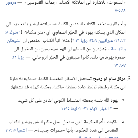
«السموات» للاشارة الى الملائكة الامناء،‏ «جماعة القدوسين».‏ —‏
مزمور
٨٩:‏​٥-‏٧
‏.‏
وأحيانا،‏ يستخدم الكتاب المقدس الكلمة «سموات» ليشير بالتحديد الى
المكان الذي يسكنه يهوه في الحيِّز السماوي،‏ اي ‹مقر سكناه›.‏ (‏
٤٣،‏
٤٩؛‏
عبرانيين ٩:‏٢٤؛‏
رؤيا ١٣:‏٦
‏)‏ مثلا،‏ انبأ الكتاب المقدس ان
الشيطان
والابالسة
سيُطرَدون من السماء،‏ اي انهم سيُحرمون من الدخول الى
حضرة يهوه.‏ مع ذلك،‏ كانوا سيبقون في الحيِّز الروحاني.‏ —‏
٧-‏٩،‏
١٢
‏.‏
مركز سامٍ او رفيع:‏
تستعمل الاسفار المقدسة الكلمة «سماء» للاشارة
الى مكانة رفيعة،‏ ترتبط عادة بسلطة حاكمة.‏ ومكانة كهذه قد يشغلها:‏
يهوه اللّٰه نفسه بصفته المتسلط الكوني القادر على كل شيء.‏
—‏
٢ اخبار الايام ٣٢:‏٢٠؛‏
لوقا ١٥:‏٢١
‏.‏
ملكوت اللّٰه،‏ الحكومة التي ستحل محل حكم البشر.‏ ويشير الكتاب
المقدس الى هذه الحكومة بأنها «سموات جديدة».‏ —‏
اشعيا ٦٥:‏١٧؛‏