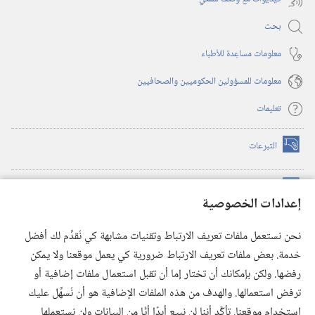
بحث
معلومات مساعِدة للأطباء
معلومات للمسؤولين الحكوميين والصحافيين
تعليمات
التبرعات
(يفتح
نافذة
جديدة)
مكتبة برج المراقبة الالكترونية
™
(يفتح
إعدادات الخصوصية
نافذة
JW Hub
جديدة)
(يفتح
نحن نستعمل ملفات تعريف الارتباط وتقنيات مشابهة كي نُقدِّم لك أفضل
نافذة
®
خدمة. بعض ملفات تعريف الارتباط ضرورية كي يعمل موقعنا ولا يمكن
تطبيق
JW Library
جديدة)
رفضها. ولكن بإمكانك أن تختار إما أن تقبل استعمال ملفات إضافية أو
مكتبة برج المراقبة
ترفض استعمالها. والهدف من هذه الملفات الإضافية هو أن نُسهِّل عليك
استخدام موقعنا. تأكَّد أننا لن نبيع أبدًا أيًّا من البيانات ولن نستعملها