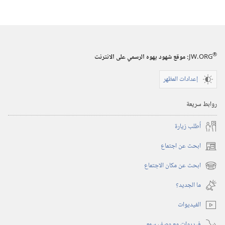
®
JW.ORG
:‏ موقع شهود يهوه الرسمي على الانترنت
إعدادات المظهر
روابط سريعة
أُطلب زيارة
ابحث عن اجتماع
(يفتح
نافذة
ابحث عن مكان الاجتماع
(يفتح
جديدة)
نافذة
ما الجديد؟‏
جديدة)
الفيديوات
فيديوات مع وصف سمعي