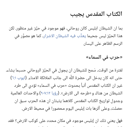
الكتاب المقدس يجيب
بما ان الشيطان ابليس كائن روحاني،‏ فهو موجود في حيِّز غير منظور.‏ لكن
هذا الحيِّز ليس جحيما
يعذِّب فيه الشيطان الاشرار
‏،‏ كما هو مصوَّر في
الرسم الظاهر على اليسار.‏
‏«حرب في السماء»‏
لفترة من الوقت،‏ سُمح للشيطان ان يجول في الحيِّز الروحاني حسبما يشاء،‏
حتى انه كان يدخل الى حضرة اللّٰه الى جانب الملائكة الامناء.‏ (‏
ايوب ١:‏٦
‏)‏
غير ان الكتاب المقدس أنبأ بحدوث «حرب في السماء» تؤدي الى طرد
الشيطان من هناك و ‹طرحه الى الارض›.‏ (‏
رؤيا ١٢:‏​٧-‏٩
‏)‏ والاحداث العالمية
وجدول تواريخ الكتاب المقدس كلاهما يثبتان ان هذه الحرب سبق ان
حصلت،‏ وعلى أثرها بات إبليس اليوم محصورا في محيط الارض.‏
فهل يعني ذلك ان إبليس موجود في مكان محدد على كوكب الارض؟‏ فقد