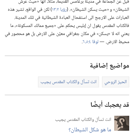
قيل عن الجماعة في مدينة برغامس القديمة،‏ مثلا،‏ انها «حيث عرش
الشيطان» و «حيث يسكن الشيطان».‏ (‏
رؤيا ٢:‏١٣
‏)‏ لكن في الواقع،‏ تشير هذه
العبارات على الارجح الى استفحال العبادة الشيطانية في تلك المدينة.‏
فالكتاب المقدس يقول ان إبليس يحكم على «جميع ممالك المسكونة»،‏ ما
يعني انه لا «يسكن» في مكان جغرافي معيَّن على الارض بل هو محصور في
محيط الارض.‏ —‏
لوقا ٤:‏​٥،‏ ٦
‏.‏
مواضيع إضافية
الحيز الروحي
انت تسأل والكتاب المقدس يجيب
قد يعجبك أيضًا
انت تسأل والكتاب المقدس يجيب
ما هو شكل الشيطان؟‏