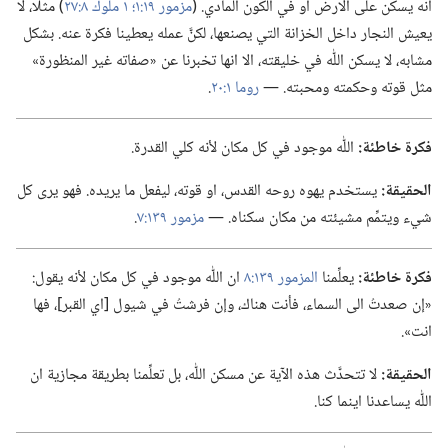
انه يسكن على الارض او في الكون المادي.‏ (‏
مزمور ١٩:‏١؛‏
١ ملوك ٨:‏٢٧
‏)‏ مثلا،‏ لا
يعيش النجار داخل الخزانة التي يصنعها،‏ لكنَّ عمله يعطينا فكرة عنه.‏ بشكل
مشابه،‏ لا يسكن اللّٰه في خليقته،‏ الا انها تخبرنا عن «صفاته غير المنظورة»
مثل قوته وحكمته ومحبته.‏ —‏
روما ١:‏٢٠
‏.‏
فكرة خاطئة:‏
اللّٰه موجود في كل مكان لأنه كلي القدرة.‏
الحقيقة:‏
يستخدم يهوه روحه القدس،‏ او قوته،‏ ليفعل ما يريده.‏ فهو يرى كل
شيء ويتمِّم مشيئته من مكان سكناه.‏ —‏
مزمور ١٣٩:‏٧
‏.‏
فكرة خاطئة:‏
يعلِّمنا
المزمور ١٣٩:‏٨
ان اللّٰه موجود في كل مكان لأنه يقول:‏
«إن صعدتُ الى السماء،‏ فأنت هناك،‏ وإن فرشتُ في شيول [اي القبر]،‏ فها
انت».‏
الحقيقة:‏
لا تتحدَّث هذه الآية عن مسكن اللّٰه،‏ بل تعلِّمنا بطريقة مجازية ان
اللّٰه يساعدنا اينما كنا.‏