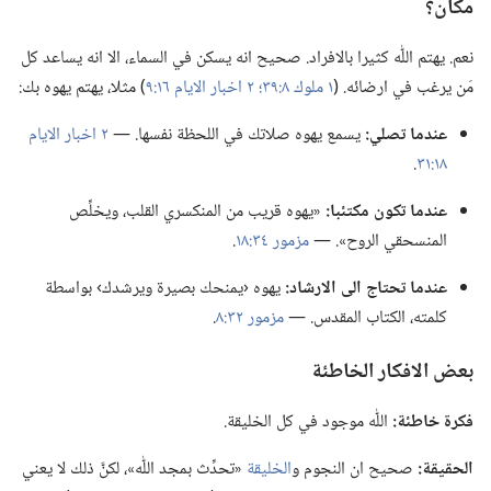
مكان؟‏
نعم.‏ يهتم اللّٰه كثيرا بالافراد.‏ صحيح انه يسكن في السماء،‏ الا انه يساعد كل
مَن يرغب في ارضائه.‏ (‏
١ ملوك ٨:‏٣٩؛‏
٢ اخبار الايام ١٦:‏٩
‏)‏ مثلا،‏ يهتم يهوه بك:‏
عندما تصلي:‏
يسمع يهوه صلاتك في اللحظة نفسها.‏ —‏
٢ اخبار الايام
١٨:‏٣١
‏.‏
عندما تكون مكتئبا:‏
«يهوه قريب من المنكسري القلب،‏ ويخلِّص
المنسحقي الروح».‏ —‏
مزمور ٣٤:‏١٨
‏.‏
عندما تحتاج الى الارشاد:‏
يهوه ‹يمنحك بصيرة ويرشدك› بواسطة
كلمته،‏ الكتاب المقدس.‏ —‏
مزمور ٣٢:‏٨
‏.‏
بعض الافكار الخاطئة
فكرة خاطئة:‏
اللّٰه موجود في كل الخليقة.‏
الحقيقة:‏
صحيح ان النجوم و
الخليقة
«تحدِّث بمجد اللّٰه»،‏ لكنَّ ذلك لا يعني