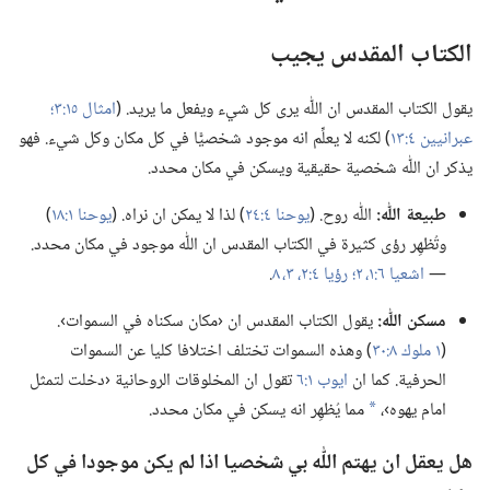
الكتاب المقدس يجيب
يقول الكتاب المقدس ان اللّٰه يرى كل شيء ويفعل ما يريد.‏ (‏
امثال ١٥:‏٣؛‏
عبرانيين ٤:‏١٣
‏)‏ لكنه لا يعلِّم انه موجود شخصيًّا في كل مكان وكل شيء.‏ فهو
يذكر ان اللّٰه شخصية حقيقية ويسكن في مكان محدد.‏
طبيعة اللّٰه:‏
اللّٰه روح.‏ (‏
يوحنا ٤:‏٢٤
‏)‏ لذا لا يمكن ان نراه.‏ (‏
يوحنا ١:‏١٨
‏)‏
وتُظهِر رؤى كثيرة في الكتاب المقدس ان اللّٰه موجود في مكان محدد.‏
—‏
اشعيا ٦:‏​١،‏ ٢؛‏
رؤيا ٤:‏​٢،‏ ٣،‏
٨
‏.‏
مسكن اللّٰه:‏
يقول الكتاب المقدس ان ‹مكان سكناه في السموات›.‏
(‏
١ ملوك ٨:‏٣٠
‏)‏ وهذه السموات تختلف اختلافا كليا عن السموات
الحرفية.‏ كما ان
ايوب ١:‏٦
تقول ان المخلوقات الروحانية ‹دخلت لتمثل
امام يهوه›،‏
مما يُظهِر انه يسكن في مكان محدد.‏
a
هل يعقل ان يهتم اللّٰه بي شخصيا اذا لم يكن موجودا في كل