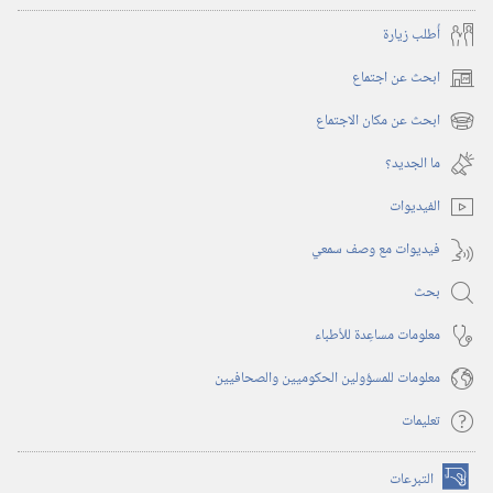
أُطلب زيارة
ابحث عن اجتماع
(يفتح
نافذة
ابحث عن مكان الاجتماع
(يفتح
جديدة)
نافذة
ما الجديد؟‏
جديدة)
الفيديوات
فيديوات مع وصف سمعي
بحث
معلومات مساعِدة للأطباء
معلومات للمسؤولين الحكوميين والصحافيين
تعليمات
التبرعات
(يفتح