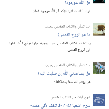
هل اللّٰه موجود؟‏
إليك أدلة منطقية تؤكد أن اللّٰه موجود فعلًا.‏
انت تسأل والكتاب المقدس يجيب
ما هو الروح القدس؟‏
يستخدم الكتاب المقدس لسبب وجيه عبارة ‹يدَي اللّٰه› اشارة
الى الروح القدس.‏
انت تسأل والكتاب المقدس يجيب
هل يساعدني اللّٰه إن صلّيت اليه؟‏
هل يهتم اللّٰه حقا بمشاكلنا؟‏
شرح آيات من الكتاب المقدس
شرح اشعيا ٤١:‏١٠:‏ «لا تخف لأني معك»‏