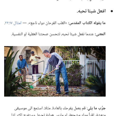
●
افعل شيئا تحبه.‏
ما يقوله الكتاب المقدس:‏
«القلب الفرحان دواء ناجع».‏ —‏
امثال ١٧:‏٢٢
‏.‏
المعنى:‏
عندما نفعل شيئا نحبه،‏ تتحسن صحتنا العقلية او النفسية.‏
جرِّب ما يلي
‏:‏ قم بعمل يفرحك بالعادة.‏ مثلا،‏ استمع الى موسيقى
منعشة،‏ اقرأ مواد مشجعة،‏ او مارس هواية تحبها.‏ وستفرح اكثر اذا