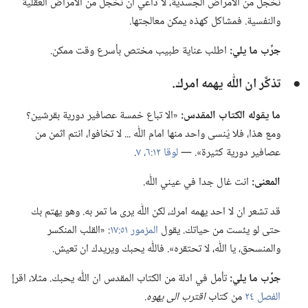
نخجل من الامراض الجسدية،‏ لا داعي ان نخجل من الامراض العقلية
والنفسية.‏ فمشاكل كهذه يمكن معالجتها.‏
جرِّب ما يلي:‏
اطلب عناية طبيب مختص بأسرع وقت ممكن.‏
●
تذكَّر ان اللّٰه يهمه امرك.‏
ما يقوله الكتاب المقدس:‏
«الا تباع خمسة عصافير دورية بقرشين؟‏
ومع هذا،‏ فلا يُنسى واحد منها امام اللّٰه .‏.‏.‏ لا تخافوا،‏ انتم اثمن من
عصافير دورية كثيرة».‏ —‏
لوقا ١٢:‏٦،‏ ٧
‏.‏
المعنى:‏
انت غال جدا في عيني اللّٰه.‏
قد تشعر ان لا احد يهمه امرك،‏ لكن اللّٰه يرى ما تمر به.‏ وهو يهتم بك
حتى لو يئست من حياتك.‏ يقول
المزمور ٥١:‏١٧
‏:‏ «القلب المنكسر
والمنسحق،‏ يا اللّٰه،‏ لا تحتقره».‏ فاللّٰه يحبك ويريدك ان تعيش.‏
جرِّب ما يلي:‏
تأمل في ادلة من الكتاب المقدس ان اللّٰه يحبك.‏ مثلا،‏ اقرإ
الفصل ٢٤
من كتاب
اقترب الى يهوه.‏