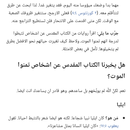
مهما بدا وضعك ميؤوسا منه اليوم،‏ فقد يتغير غدا.‏ لذا ابحث عن طرق
لتتأقلم معه.‏ (‏
٢ كورنثوس ٤:‏٨
‏)‏ فعلى الارجح،‏ ستتغير ظروفك الصعبة
مع الوقت.‏ لكن متى اقدمت على الانتحار فلن تستطيع التراجع عنه.‏
جرِّب ما يلي:‏
اقرأ روايات من الكتاب المقدس عن اشخاص تثبطوا
لدرجة انهم تمنوا الموت،‏ ولاحظ كيف تغيرت حياتهم نحو الافضل بطرق
لم يتخيلوها.‏ تأمل في بعض الامثلة.‏
هل يخبرنا الكتاب المقدس عن اشخاص تمنوا
الموت؟‏
نعم.‏ لكنَّ اللّٰه لم يوبِّخهم بل ساعدهم.‏ وهو قادر ان يساعدك انت ايضا.‏
ايليا
●
مَن هو؟‏
كان ايليا نبيا شجاعا.‏ لكنه هو ايضا شعر بالتثبط احيانا.‏ تقول
يعقوب ٥:‏١٧
‏:‏ «كان ايليا انسانا بمثل مشاعرنا».‏