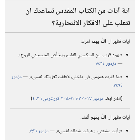
اية آيات من الكتاب المقدس تساعدك ان
تتغلب على الافكار الانتحارية؟‏
آيات تُظهر ان
اللّٰه يهمه
امرك:‏
«يهوه قريب من المنكسري القلب،‏ ويخلِّص المنسحقي الروح».‏
—‏
مزمور ٣٤:‏١٨
‏.‏
«لما كثرت همومي في داخلي،‏ لاطفت تعزياتك نفسي».‏ —‏
مزمور
٩٤:‏١٩
‏.‏
‏(‏انظر ايضا
مزمور ٢٧:‏١٠؛‏
١٠٣:‏١٢-‏١٤؛‏
٢ كورنثوس ١:‏٣،‏ ٤
‏)‏.‏
آيات تُظهر ان
اللّٰه يفهم
ألمك:‏
«رأيت مشقتي،‏ وعرفت شدائد نفسي».‏ —‏
مزمور ٣١:‏٧
‏.‏