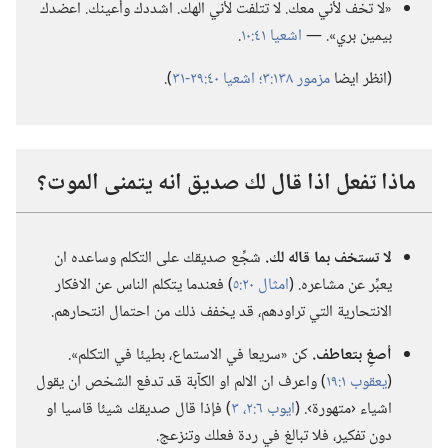
«لا تخف لأني معك.‏ لا تتلفت لأني الهك.‏ اشددك وأعينك.‏ اعضدك
بيمين بري».‏ —‏
اشعيا ٤١:‏١٠
‏.‏
‏(‏انظر ايضا
مزمور ١٣٨:‏٣؛‏
اشعيا ٤٠:‏٢٩-‏٣١
‏)‏.‏
ماذا تفعل اذا قال لك صديق انه يتمنى الموت؟‏
لا تستخف بما قاله لك.‏
شجِّع صديقك على التكلم وساعده ان
يعبِّر عن مشاعره.‏ (‏
امثال ٢٠:‏٥
‏)‏ فعندما يتكلم الناس عن الافكار
الانتحارية التي تراودهم،‏ قد يخفف ذلك من احتمال انتحارهم.‏
أصغِ بتعاطف.‏
كن «سريعا في الاستماع،‏ بطيئا في التكلم».‏
(‏
يعقوب ١:‏١٩
‏)‏ واعرف ان الالم او الكآ‌بة قد تدفع الشخص ان يقول
اشياء ‹متهورة›.‏ (‏
ايوب ٦:‏٢،‏ ٣
‏)‏ فإذا قال صديقك شيئا قاسيا او
دون تفكير،‏ فلا تبالغ في ردة فعلك وتنزعج.‏