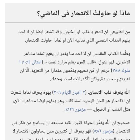
ماذا لو حاولتُ الانتحار في الماضي؟‏
من الطبيعي ان تشعر بالذنب او الخجل.‏ وقد تشعر ايضا ان لا احد
يفهم العذاب النفسي الذي تعانيه الآن او لماذا حاولت الانتحار.‏
يعلِّمنا الكتاب المقدس ان لا احد منا يقدر ان يفهم تماما مشاعر
الآخرين.‏ فهو يقول:‏ «قلب المرء يعلم مرارة نفسه».‏ (‏
امثال ١٤:‏١٠؛‏
١
ملوك ٨:‏٣٨
‏)‏ فرغم ان مَن نحبهم يقدِّمون مقدارا من التعزية،‏ الَّا ان
تعزيتهم محدودة.‏ ولكن تأكد،‏
انت لست وحدك.‏
اللّٰه يعرف قلب الانسان.‏
(‏
٢ اخبار الايام ٦:‏٣٠
‏)‏ يهوه يعرف لماذا شعرت
ان الانتحار هو الحل الوحيد لمشاكلك.‏ وهو يتفهم ايضا مشاعرك الآن،‏
مثل الذنب او الخجل.‏ —‏
مزمور ١٣٩:‏١
‏.‏
صحيح ان اللّٰه يقدِّر الحياة كثيرا،‏ لكنه مستعد ان يسامح مَن فكر في
الانتحار.‏ (‏
مزمور ٨٦:‏٥
‏)‏ فهو يعرف ان كثيرين ممن يحاولون الانتحار لا
يريدون الموت،‏ بل انهاء ألمهم.‏ اذًا،‏ يقدر يهوه ان يساعدنا،‏ حتى لو