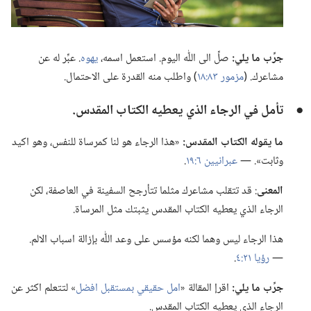
جرِّب ما يلي:‏
صلِّ الى اللّٰه اليوم.‏ استعمل اسمه،‏
يهوه
‏.‏ عبِّر له عن
مشاعرك.‏ (‏
مزمور ٨٣:‏١٨
‏)‏ واطلب منه القدرة على الاحتمال.‏
●
تأمل في الرجاء الذي يعطيه الكتاب المقدس.‏
ما يقوله الكتاب المقدس:‏
«هذا الرجاء هو لنا كمرساة للنفس،‏ وهو اكيد
وثابت».‏ —‏
عبرانيين ٦:‏١٩
‏.‏
المعنى
‏:‏ قد تتقلب مشاعرك مثلما تتأرجح السفينة في العاصفة،‏ لكن
الرجاء الذي يعطيه الكتاب المقدس يثبتك مثل المرساة.‏
هذا الرجاء ليس وهما لكنه مؤسس على وعد اللّٰه بإزالة اسباب الالم.‏
—‏
رؤيا ٢١:‏٤
‏.‏
جرِّب ما يلي:‏
اقرإ المقالة «‏
امل حقيقي بمستقبل افضل
‏» لتتعلم اكثر عن
الرجاء الذي يعطيه الكتاب المقدس.‏