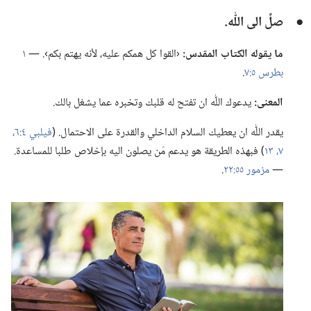
●
صلِّ الى اللّٰه.‏
ما يقوله الكتاب المقدس:‏
‹القوا كل همكم عليه،‏ لأنه يهتم بكم›.‏ —‏
١
بطرس ٥:‏٧
‏.‏
المعنى:‏
يدعوك اللّٰه ان تفتح له قلبك وتخبره عما يشغل بالك.‏
يقدر اللّٰه ان يعطيك السلام الداخلي والقدرة على الاحتمال.‏ (‏
فيلبي ٤:‏٦،‏
٧،‏
١٣
‏)‏ فبهذه الطريقة هو يدعم مَن يصلون اليه بإخلاص طلبا للمساعدة.‏
—‏
مزمور ٥٥:‏٢٢
‏.‏