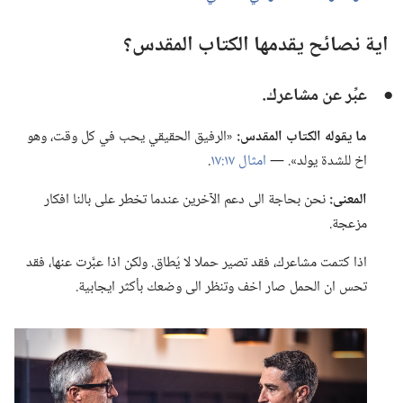
اية نصائح يقدمها الكتاب المقدس؟‏
●
عبِّر عن مشاعرك.‏
ما يقوله الكتاب المقدس:‏
«الرفيق الحقيقي يحب في كل وقت،‏ وهو
اخ للشدة يولد».‏ —‏
امثال ١٧:‏١٧
‏.‏
المعنى:‏
نحن بحاجة الى دعم الآخرين عندما تخطر على بالنا افكار
مزعجة.‏
اذا كتمت مشاعرك،‏ فقد تصير حملا لا يُطاق.‏ ولكن اذا عبَّرت عنها،‏ فقد
تحس ان الحمل صار اخف وتنظر الى وضعك بأكثر ايجابية.‏