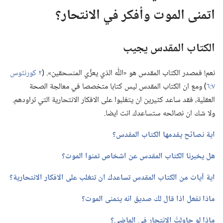
اتمنى الموت وأفكر في الانتحار؟‏
الكتاب المقدس يجيب
نعم!‏ فمصدر الكتاب المقدس هو «اللّٰه الذي يعزِّي المنسحقين».‏ (‏
٢ كورنثوس
٧:‏٦
‏)‏ ومع ان الكتاب المقدس ليس كتابا متخصصا في معالجة الصحة
العقلية،‏ فقد ساعد كثيرين ان يتغلبوا على الافكار الانتحارية التي تراودهم.‏
ولا شك ان نصائحه ستساعدك انت ايضا.‏
اية نصائح يقدمها الكتاب المقدس؟‏
هل يخبرنا الكتاب المقدس عن اشخاص تمنوا الموت؟‏
اية آيات من الكتاب المقدس تساعدك ان تتغلب على الافكار الانتحارية؟‏
ماذا تفعل اذا قال لك صديق انه يتمنى الموت؟‏
ماذا لو حاولتُ الانتحار في الماضي؟‏