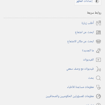
إعدادات المظهر
روابط سريعة
أُطلب زيارة
ابحث عن اجتماع
(يفتح
نافذة
ابحث عن مكان الاجتماع
(يفتح
جديدة)
نافذة
ما الجديد؟‏
جديدة)
الفيديوات
فيديوات مع وصف سمعي
بحث
معلومات مساعِدة للأطباء
معلومات للمسؤولين الحكوميين والصحافيين