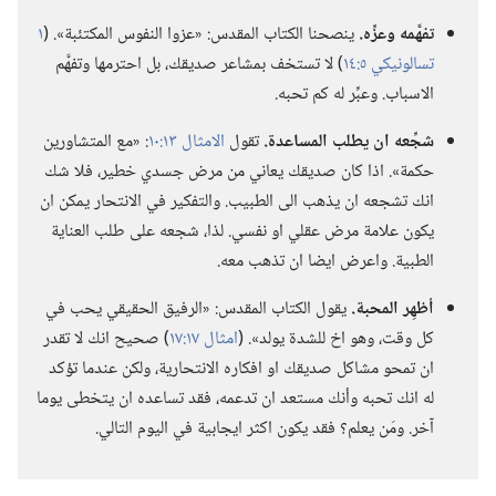
تفهَّمه وعزِّه.‏
ينصحنا الكتاب المقدس:‏ «عزوا النفوس المكتئبة».‏ (‏
١
تسالونيكي ٥:‏١٤
‏)‏ لا تستخف بمشاعر صديقك،‏ بل احترمها وتفهَّم
الاسباب.‏ وعبِّر له كم تحبه.‏
شجِّعه ان يطلب المساعدة.‏
تقول
الامثال ١٣:‏١٠
‏:‏ «مع المتشاورين
حكمة».‏ اذا كان صديقك يعاني من مرض جسدي خطير،‏ فلا شك
انك تشجعه ان يذهب الى الطبيب.‏ والتفكير في الانتحار يمكن ان
يكون علامة مرض عقلي او نفسي.‏ لذا،‏ شجعه على طلب العناية
الطبية.‏ واعرض ايضا ان تذهب معه.‏
أظهِر المحبة.‏
يقول الكتاب المقدس:‏ «الرفيق الحقيقي يحب في
كل وقت،‏ وهو اخ للشدة يولد».‏ (‏
امثال ١٧:‏١٧
‏)‏ صحيح انك لا تقدر
ان تمحو مشاكل صديقك او افكاره الانتحارية،‏ ولكن عندما تؤكد
له انك تحبه وأنك مستعد ان تدعمه،‏ فقد تساعده ان يتخطى يوما
آخر.‏ ومَن يعلم؟‏ فقد يكون اكثر ايجابية في اليوم التالي.‏