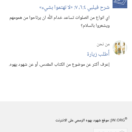
شرح فيلبي ٤:‏٦،‏ ٧:‏ «لا تهتموا بشيء»‏
اي انواع من الصلوات تساعد خدام اللّٰه ان يرتاحوا من همومهم
ويشعروا بالسلام؟‏
من نحن
أُطلب زيارة
إعرف أكثر عن موضوع من الكتاب المقدس،‏ أو عن شهود يهوه.‏
®
JW.ORG
:‏ موقع شهود يهوه الرسمي على الانترنت