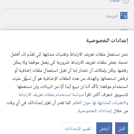
تعليمات
التبرعات
(يفتح
نافذة
جديدة)
مكتبة برج المراقبة الالكترونية
™
(يفتح
إعدادات الخصوصية
نافذة
JW Hub
جديدة)
(يفتح
نحن نستعمل ملفات تعريف الارتباط وتقنيات مشابهة كي نُقدِّم لك أفضل
نافذة
®
خدمة. بعض ملفات تعريف الارتباط ضرورية كي يعمل موقعنا ولا يمكن
تطبيق
JW Library
جديدة)
رفضها. ولكن بإمكانك أن تختار إما أن تقبل استعمال ملفات إضافية أو
مكتبة برج المراقبة
ترفض استعمالها. والهدف من هذه الملفات الإضافية هو أن نُسهِّل عليك
استخدام موقعنا. تأكَّد أننا لن نبيع أبدًا أيًّا من البيانات ولن نستعملها
للتسويق. لتعرف أكثر، اقرأ
سياسة استخدام ملفات تعريف الارتباط
والتقنيات المشابهة لها حول العالم
. كما تقدر أن تغيِّر إعداداتك في أي وقت
Copyright
© 2026 .Watch Tower Bible and Tract Society of Pennsylvania
من خلال
إعدادات الخصوصية
.
شروط الاستخدام
|
سياسة الخصوصية
|
إعدادات الخصوصية
أقبل
أرفض
تغيير الإعدادات