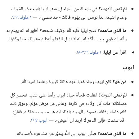
●
لمَ تمنى الموت؟‏
في مرحلة من المراحل،‏ شعر ايليا بالوحدة والخوف
وعدم القيمة.‏ لذا توسل الى يهوه قائلا:‏ «خذ نفسي».‏ —‏
١ ملوك ١٩:‏٤
‏.‏
●
ما الذي ساعده؟‏
فتح ايليا قلبه للّٰه.‏ وكيف شجعه؟‏ أظهر له انه يهتم به
وأنه اله قوي جدا.‏ وأكد له انه لا يزال نافعا وأعطاه معاونا محبا وكفؤا.‏
◂
اقرأ عن ايليا:‏
١ ملوك ١٩:‏٢-‏١٨
‏.‏
ايوب
●
مَن هو؟‏
كان ايوب رجلا غنيا لديه عائلة كبيرة وعابدا امينا للّٰه.‏
●
لمَ تمنى الموت؟‏
انقلبت فجأة حياة ايوب رأسا على عقب.‏ فخسر كل
ممتلكاته.‏ مات كل اولاده في كارثة.‏ وعانى من مرض مؤلم.‏ وفوق ذلك
كله،‏ عامله رفاقه بقسوة واتهموه باطلا انه هو مسبب مشاكله.‏ فقال:‏
«قد سئمت؛‏ فإلى الدهر لا اريد ان اعيش».‏ —‏
ايوب ٧:‏١٦
‏.‏
●
ما الذي ساعده؟‏
صلَّى ايوب الى اللّٰه وعبَّر عن مشاعره لأصدقائه.‏