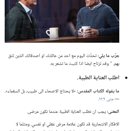
جرِّب ما يلي:‏
تحدَّث اليوم مع احد من عائلتك او اصدقائك الذين تثق
بهم.‏
وقد ترتاح ايضا اذا كتبت ما تشعر به.‏
a
●
اطلب العناية الطبية.‏
ما يقوله الكتاب المقدس:‏
«لا يحتاج الاصحاء الى طبيب،‏ بل السقماء».‏
—‏
متى ٩:‏١٢
‏.‏
المعنى:‏
يجب ان نطلب العناية الطبية عندما نكون مرضى.‏
الافكار الانتحارية قد تكون علامة مرض عقلي او نفسي.‏ ومثلما لا