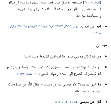
(‏
ايوب ١٠:‏١-‏٣
‏)‏ فشجعه صديق متعاطف اسمه أليهو،‏ وساعده ان ينظر
الى وضعه من منظار آخر.‏ اضافة الى ذلك،‏ قبِل ايوب المشورة
والمساعدة من اللّٰه.‏
◂
اقرأ عن ايوب:‏
ايوب ١:‏١-‏٣،‏
١٣-‏٢٢؛‏
٢:‏٧؛‏
٣:‏١-‏١٣؛‏
٣٦:‏١-‏٧؛‏
٣٨:‏١-‏٣؛‏
٤٢:‏١،‏ ٢،‏
١٠-‏١٣
‏.‏
موسى
●
مَن هو؟‏
كان موسى قائد امة اسرائيل القديمة ونبيا امينا.‏
●
لمَ تمنى الموت؟‏
حمل موسى مسؤوليات كثيرة،‏ انتُقد باستمرار،‏ وشعر
انه مُستنزف.‏ فصرخ الى اللّٰه:‏ «ارجوك اقتلني».‏ —‏
عدد ١١:‏١١،‏
١٥
‏.‏
●
ما الذي ساعده؟‏
عبَّر موسى للّٰه عن مشاعره.‏ فقلل اللّٰه من مسؤولياته
ليخفف الضغط عنه.‏
◂
اقرأ عن موسى:‏
عدد ١١:‏٤-‏٦،‏
١٠-‏١٧
‏.‏