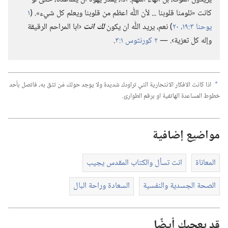
كانت «تلومنا قلوبنا .‏.‏.‏ لأن اللّٰه اعظم من قلوبنا ويعلم كل شيء».‏ (‏
١
يوحنا ٣:‏١٩،‏ ٢٠
‏)‏ نعم،‏ يريد اللّٰه ان يكون
لك انت
‹ابا المراحم الرقيقة
وإله كل تعزية›.‏ —‏
٢ كورنثوس ١:‏٣
‏.‏
اذا كانت الافكار الانتحارية التي تراودك شديدة ولا يوجد حولك مَن تثق به،‏ فاتصل بأحد
a
خطوط المساعدة الهاتفية او برقم الطوارئ.‏
مواضيع إضافية
المعاناة
انت تسأل والكتاب المقدس يجيب
الصحة الجسدية والنفسية
السعادة وراحة البال
قد يعجبك أيضًا