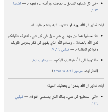
«في كل شدتهم تضايق .‏.‏.‏ بمحبته ورأفته .‏.‏.‏ رفعهم».‏ —‏
اشعيا
٦٣:‏٩
‏.‏
آيات تُظهر ان
اللّٰه يريد ان تقترب اليه
وتفتح قلبك له:‏
«لا تحملوا هما من جهة اي شيء،‏ بل في كل شيء لتعرف طلباتكم
لدى اللّٰه بالصلاة .‏.‏.‏ وسلام اللّٰه الذي يفوق كل فكر يحرس قلوبكم
وقواكم العقلية».‏ —‏
فيلبي ٤:‏٦،‏ ٧
‏.‏
«اقتربوا الى اللّٰه فيقترب اليكم».‏ —‏
يعقوب ٤:‏٨
‏.‏
‏(‏انظر ايضا
مزمور ٣٤:‏٤،‏
١٥؛‏
٥٥:‏٢٢
‏)‏.‏
آيات تُظهر ان
اللّٰه يقدر ان يعطيك القوة:‏
«اني استطيع كل شيء بذاك الذي يمنحني القوة».‏ —‏
فيلبي
٤:‏١٣
‏.‏