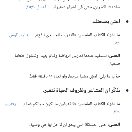
ساعدت الآخرين،‏ حتى في اشياء صغيرة.‏ —‏
اعمال ٢٠:‏٣٥
‏.‏
●
اعتنِ بصحتك.‏
ما يقوله الكتاب المقدس:‏
«التدريب الجسدي نافع».‏ —‏
١ تيموثاوس
٤:‏٨
‏.‏
المعنى:‏
نستفيد عندما نمارس الرياضة وننام جيدا ونتناول طعاما
صحيا.‏
جرِّب ما يلي:‏
امشِ مشيا سريعا،‏ ولو لمدة ١٥ دقيقة فقط.‏
●
تذكَّر ان المشاعر وظروف الحياة تتغير.‏
ما يقوله الكتاب المقدس:‏
«لا تعرفون ما تكون حياتكم غدا».‏ —‏
يعقوب
٤:‏١٤
‏.‏
المعنى:‏
حتى المشكلة التي يبدو ان لا حل لها هي وقتية.‏