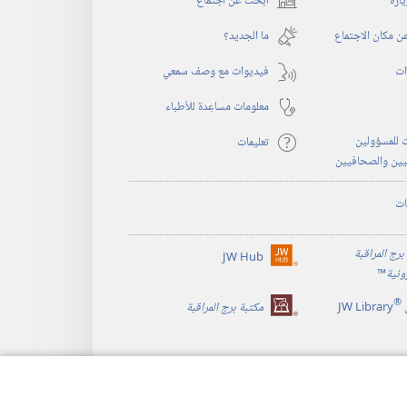
يارة
ابحث عن اجتماع
(يفتح
نافذة
 مكان الاجتماع
ما الجديد؟‏
جديدة)
ات
فيديوات مع وصف سمعي
معلومات مساعِدة للأطباء
 للمسؤولين
تعليمات
يين والصحافيين
ات
برج المراقبة
JW Hub
(يفتح
رونية
™
نافذة
®
جديدة)
JW Library
مكتبة برج المراقبة