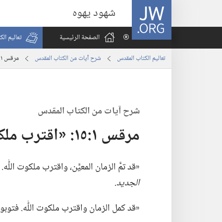
JW.ORG
شهود يهوه
الصفحة الرئيسية
تعاليم ال
تعاليم الكتاب المقدس
شرح آيات من الكتاب المقدس
مرقس ١:‏١٥:‏ «اقترب ملكوت اللّٰه»‏
شرح آيات من الكتاب المقدس
مرقس ١:‏١٥:‏ «اقترب ملكوت اللّٰه»‏
‏«قد تمَّ الزمان المعيَّن،‏ واقترب ملكوت اللّٰه
الجديد.‏
‏«قد كمل الزمان واقترب ملكوت اللّٰه.‏ فتوبوا وآ