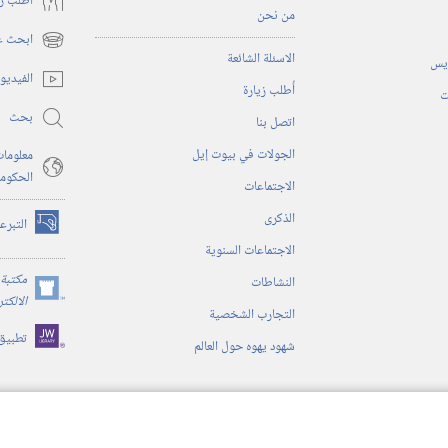
أُطلب ز
من نحن
ابحث عن
(يفتح
الاسئلة الشائعة
ريس
نافذة
الفيديو
أُطلب زيارة
جديدة)
ت
بحث
اتصل بنا
الجولات في بيوت إيل
معلومات
الحكوم
الاجتماعات
الذكرى
التبرع
(يفتح
الاجتماعات السنوية
نافذة
جديدة)
مكتبة 
النشاطات
(يفتح
الالكت
التجارب الشخصية
نافذة
تطبيق
جديدة)
شهود يهوه حول العالم
ية
ن الكتاب المقدس