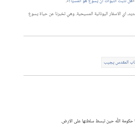
‏
هل تُثبت النبوات ان يسوع هو المسيَّا؟‏
‏».‏
ديد،‏ اي الاسفار اليونانية المسيحية.‏ وهي تخبرنا عن حياة يسوع
تاب المقدس يجيب
حكومة اللّٰه حين تبسط سلطتها على الارض.‏