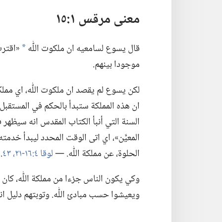
معنى مرقس ١:‏١٥
قال يسوع لسامعيه ان ملكوت اللّٰه
«اقترب»
a
موجودا بينهم.‏
لكن يسوع لم يقصد ان ملكوت اللّٰه،‏ اي مملكت
ان هذه المملكة ستبدأ بالحكم في المستقبل.‏ 
السنة التي أنبأ الكتاب المقدس انه سيظهر ف
المعيَّن»،‏ اي اتى الوقت المحدد ليبدأ خدمته
الحلوة،‏ عن مملكة اللّٰه.‏ —‏
لوقا ٤:‏١٦-‏٢١،‏
٤٣
‏.‏
وكي يكون الناس جزءا من مملكة اللّٰه،‏ كان 
ويعيشوا حسب مبادئ اللّٰه.‏ وتوبتهم دليل انهم