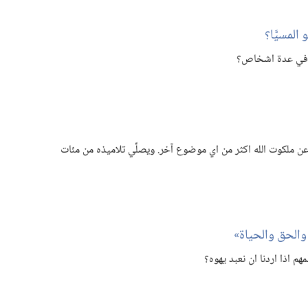
لمسيَّا؟‏
ية في عدة اشخاص؟‏
عن ملكوت الله اكثر من اي موضوع آخر.‏ ويصلِّي تلاميذه من مئات
 اذا اردنا ان نعبد يهوه؟‏