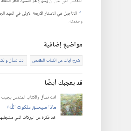
المقدس التي تدل ان يسوع هو المسيَّا،‏ انظر المقالة «
الاناجيل هي الاسفار الاربعة الاولى في العهد الج
c
وخدمته.‏
مواضيع إضافية
شرح آيات من الكتاب المقدس
انت تسأل والك
قد يعجبك أيضًا
انت تسأل والكتاب المقدس يجيب
ماذا سيحقق ملكوت اللّٰه؟‏
خذ فكرة عن البركات التي ستجلبها 