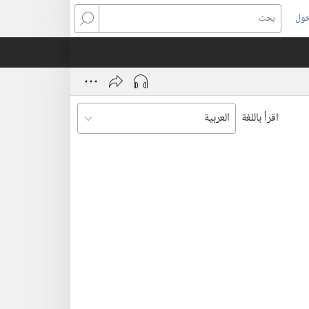
خول
بحث
اقرأ باللغة