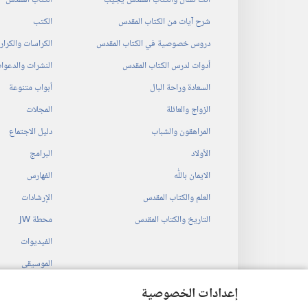
شرح آيات من الكتاب المقدس
الكتب
دروس خصوصية في الكتاب المقدس
الكراسات والكرا
أدوات لدرس الكتاب المقدس
النشرات والدعوا
السعادة وراحة البال
أبواب متنوعة
الزواج والعائلة
المجلات
المراهقون والشباب
دليل الاجتماع
الأولاد
البرامج
الايمان باللّٰه
الفهارس
العلم والكتاب المقدس
الإرشادات
التاريخ والكتاب المقدس
محطة‏ ‏JW
الفيديوات
الموسيقى
المسرحيات السمع
إعدادات الخصوصية
قراءات مسرحية م