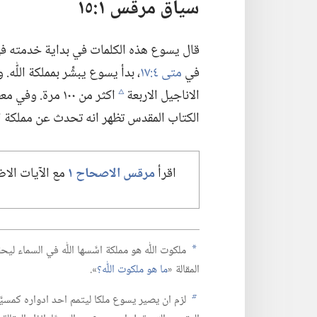
سياق مرقس ١:‏١٥
قال يسوع هذه الكلمات في بداية خدمته في 
في
متى ٤:‏١٧
‏،‏ بدأ يسوع يبشِّر بمملكة اللّ
الاناجيل الاربعة
اكثر من ١٠٠ مرة
c
الكتاب المقدس تظهر انه تحدث عن مملكة الل
اقرأ
مرقس الاصحاح ١
مع الآيات الاضا
ملكوت اللّٰه هو مملكة اسَّسها اللّٰه في السماء لي
a
المقالة «‏
ما هو ملكوت اللّٰه؟‏
‏».‏
لزم ان يصير يسوع ملكا ليتمم احد ادواره كمسيَّا م
b