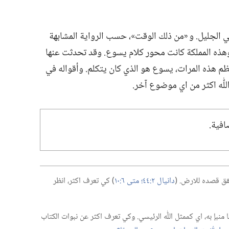
الجليل.‏ و «من ذلك الوقت»،‏ حسب الرواية المشابهة
ٰه.‏ وهذه المملكة كانت محور كلام يسوع.‏ وقد تحدثت عنها
.‏ وفي معظم هذه المرات،‏ يسوع هو الذي كان يتكلم.‏ وأقواله في
ّٰه اكثر من اي موضوع آخر.‏
فية.‏
حقق قصده للارض.‏ (‏
دانيال ٢:‏٤٤؛‏
متى ٦:‏١٠
‏)‏ كي تعرف اكثر،‏ انظر
نبإ به،‏ اي كممثل اللّٰه الرئيسي.‏ وكي تعرف اكثر عن نبوات الكتاب