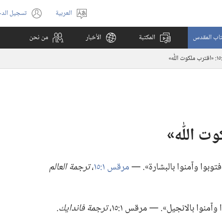
العربية
تسجيل الد
اختر
(يفتح
اللغة
نافذة
كتاب المقدس
المكتبة
الأخبار
من نحن
جديدة)
.‏ فتوبوا وآمنوا بالبشارة».‏ —‏
مرقس ١:‏١٥
‏،‏
ترجمة العالم
منوا بالانجيل».‏ —‏ مرقس ١:‏١٥،‏
ترجمة فاندايك.‏