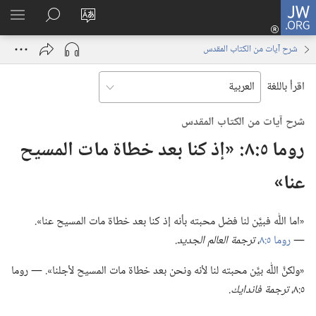
JW.ORG
تسجيل
تغيير
البحث
اظهر
الدخول
لغة
في
القائم
(يفتح
شرح آيات من الكتاب المقدس
الموقع
JW.‎ORG
نافذة
جديدة)
اقرأ باللغة
شرح آيات من الكتاب المقدس
روما ٥:‏٨:‏ «إذ كنا بعد خطاة مات المسيح
عنا»‏
‏«اما اللّٰه فبيَّن لنا فضل محبته بأنه إذ كنا بعد خطاة مات المسيح عنا».‏
—‏
روما ٥:‏٨
‏،‏
ترجمة العالم الجديد.‏
‏«ولكنَّ اللّٰه بيَّن محبته لنا لأنه ونحن بعد خطاة مات المسيح لأجلنا».‏ —‏ روما
٥:‏٨،‏
ترجمة فاندايك.‏