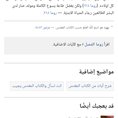
كل اولاده.‏ (‏
روما ٥:‏١٢
‏)‏ ولكن بفضل طاعة يسوع الكاملة وموته،‏ صار لدى
البشر الطائعين رجاء الحياة الابدية.‏ —‏
روما ٥:‏٢١
‏.‏
يهوه هو اسم اللّٰه العلم حسب الكتاب المقدس.‏ —‏
مزمور ٨٣:‏١٨
‏.‏
a
اقرأ
روما الفصل ٥
مع الآيات الاضافية.‏
مواضيع إضافية
شرح آيات من الكتاب المقدس
انت تسأل والكتاب المقدس يجيب
قد يعجبك أيضًا