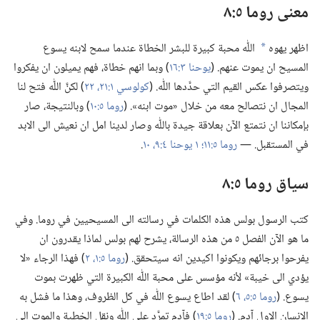
معنى روما ٥:‏٨
اظهر يهوه
اللّٰه محبة كبيرة للبشر الخطاة عندما سمح لابنه يسوع
a
المسيح ان يموت عنهم.‏ (‏
يوحنا ٣:‏١٦
‏)‏ وبما انهم خطاة،‏ فهم يميلون ان يفكروا
ويتصرفوا عكس القيم التي حدَّدها اللّٰه.‏ (‏
كولوسي ١:‏٢١،‏ ٢٢
‏)‏ لكنَّ اللّٰه فتح لنا
المجال ان نتصالح معه من خلال «موت ابنه».‏ (‏
روما ٥:‏١٠
‏)‏ وبالنتيجة،‏ صار
بإمكاننا ان نتمتع الآن بعلاقة جيدة باللّٰه وصار لدينا امل ان نعيش الى الابد
في المستقبل.‏ —‏
روما ٥:‏١١؛‏
١ يوحنا ٤:‏٩،‏ ١٠
‏.‏
سياق روما ٥:‏٨
كتب الرسول بولس هذه الكلمات في رسالته الى المسيحيين في روما.‏ وفي
ما هو الآن الفصل ٥ من هذه الرسالة،‏ يشرح لهم بولس لماذا يقدرون ان
يفرحوا برجائهم ويكونوا اكيدين انه سيتحقق.‏ (‏
روما ٥:‏١،‏ ٢
‏)‏ فهذا الرجاء «لا
يؤدي الى خيبة» لأنه مؤسس على محبة اللّٰه الكبيرة التي ظهرت بموت
يسوع.‏ (‏
روما ٥:‏٥،‏ ٦
‏)‏ لقد اطاع يسوع اللّٰه في كل الظروف،‏ وهذا ما فشل به
الانسان الاول آدم.‏ (‏
روما ٥:‏١٩
‏)‏ فآ‌دم تمرَّد على اللّٰه ونقل الخطية والموت الى