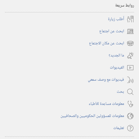
روابط سريعة
أُطلب زيارة
ابحث عن اجتماع
(يفتح
نافذة
ابحث عن مكان الاجتماع
(يفتح
جديدة)
نافذة
ما الجديد؟‏
جديدة)
الفيديوات
فيديوات مع وصف سمعي
بحث
معلومات مساعِدة للأطباء
معلومات للمسؤولين الحكوميين والصحافيين
تعليمات