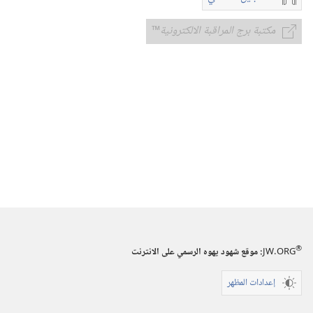
خيارات
تنزيل
مكتبة برج المراقبة الالكترونية
™
مكتبة
التسجيلات
برج
السمعية
المراقبة
امثلة
الالكترونية
™
تحذيرية
لأيامنا
®
JW.ORG
:‏ موقع شهود يهوه الرسمي على الانترنت
إعدادات المظهر