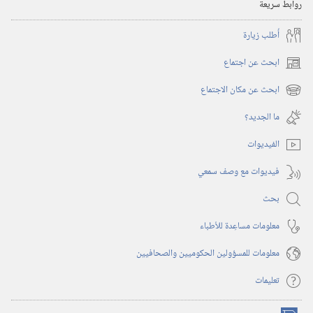
روابط سريعة
أُطلب زيارة
ابحث عن اجتماع
(يفتح
نافذة
ابحث عن مكان الاجتماع
(يفتح
جديدة)
نافذة
ما الجديد؟‏
جديدة)
الفيديوات
فيديوات مع وصف سمعي
بحث
معلومات مساعِدة للأطباء
معلومات للمسؤولين الحكوميين والصحافيين
تعليمات